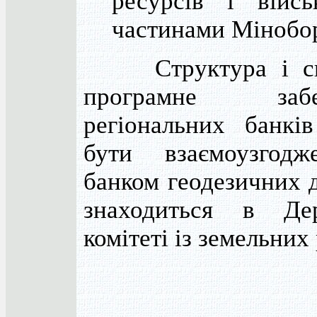
ресурсів і війсь
частинами Мінобо
Структура і спе
програмне забез
регіональних банкі
бути взаємоузгод
банком геодезичних 
знаходиться в Де
комітеті із земельних