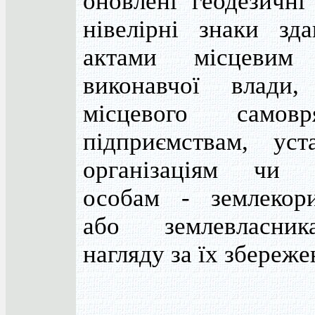
оновлені геодезичні
нівелірні знаки зд
актами місцевим 
виконавчої влади,
місцевого самовря
підприємствам, уст
організаціям чи 
особам - землекори
або землевласни
нагляду за їх збереже