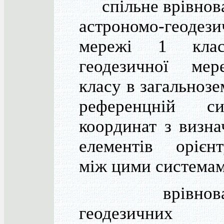
спільне врівнов
астрономо-геодези
мережі 1 кла
геодезичної ме
класу в загальнозе
референцній си
координат з визн
елементів орієнт
між цими системам
врівноваж
геодезичних 