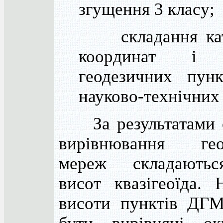
згущення 3 класу;
складання кат
координат і 
геодезичних пунк
науково-технічних 
За результатами с
вирівнювання гео
мереж складаютьс
висот квазігеоїда. 
висоти пунктів ДГМ