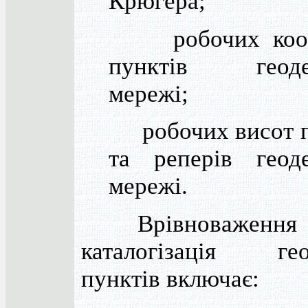
Крюгера;
робочих коор
пунктів геоде
мережі;
робочих висот п
та реперів геоде
мережі.
Врівноваження м
каталогізація гео
пунктів включає: