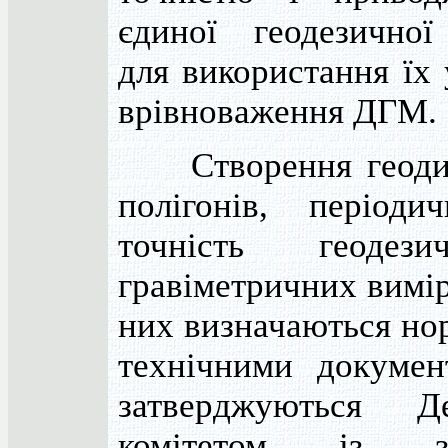
єдиної геодезичної
для використання їх 
врівноваження ДГМ.
Створення геодин
полігонів, періоди
точність геодез
гравіметричних вимі
них визначаються но
технічними докумен
затверджуються Д
комітетом із зе