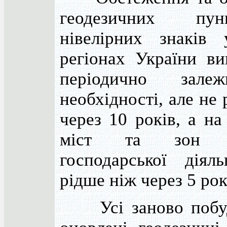
геодезичних пу
нівелірних знаків 
регіонах України ви
періодично зале
необхідності, але не
через 10 років, а на
міст та зон а
господарської діял
рідше ніж через 5 рок
Усі заново побуд