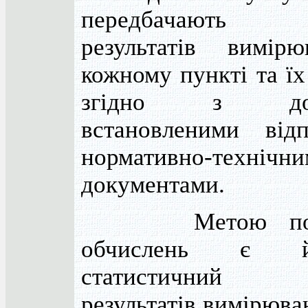
передбачають 
результатів вимір
кожному пункті та їх
згідно з допу
встановленими відп
нормативно-технічн
документами.
Метою попер
обчислень є йм
статистичний 
результатів вимірюва