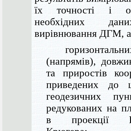
їх точності і от
необхідних да
вирівнювання ДГМ, а
горизонтальних
(напрямів), довжи
та приростів коо
приведених до ц
геодезичних пун
редукованих на п
в проекції Га