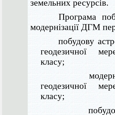
земельних ресурсів.
Програма побу
модернізації ДГМ пер
побудову астр
геодезичної ме
класу;
модерніз
геодезичної ме
класу;
побудову