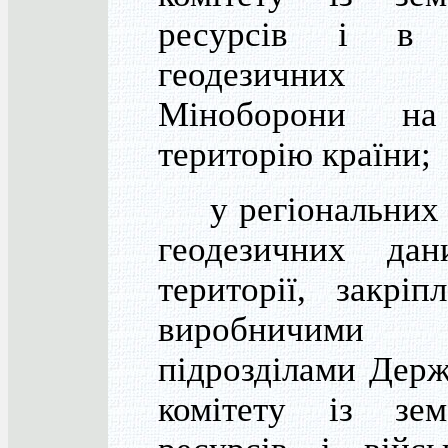
ресурсів і в 
геодезичних 
Міноборони н
територію країни;
у регіональних 
геодезичних да
території, закріп
виробничими
підрозділами Дер
комітету із зем