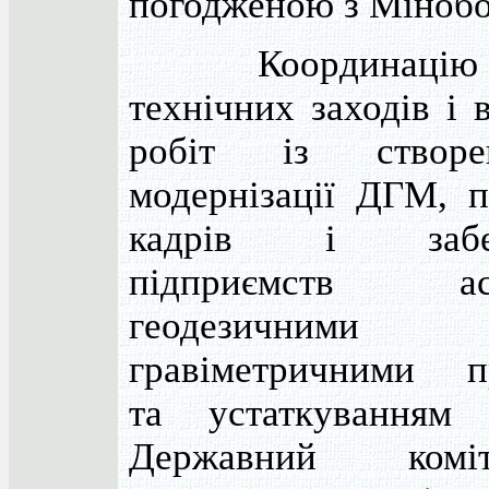
погодженою з Міноб
Координацію н
технічних заходів і 
робіт із створ
модернізації ДГМ, п
кадрів і забез
підприємств аст
геодезичн
гравіметричними п
та устаткуванням 
Державний ком