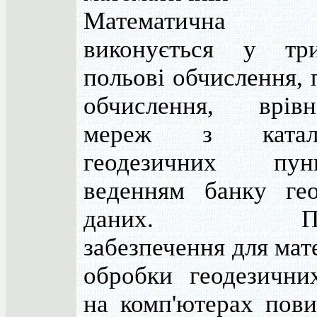
Математична о
виконується у тр
польові обчислення, 
обчислення, врівн
мереж з каталог
геодезичних пу
веденням банку гео
даних. Прог
забезпечення для мат
обробки геодезични
на комп'ютерах пов