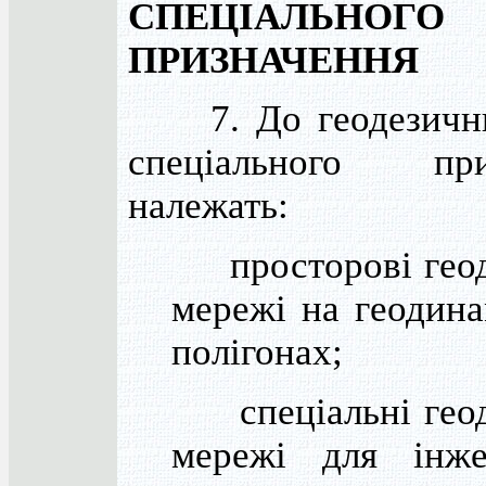
СПЕЦІАЛЬНОГО
ПРИЗНАЧЕННЯ
7. До геодезични
спеціального при
належать:
просторові геод
мережі на геодин
полігонах;
спеціальні геод
мережі для інже