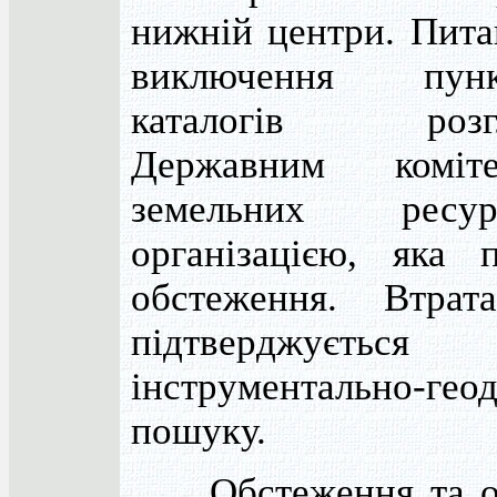
нижній центри. Пит
виключення пу
каталогів розгля
Державним коміт
земельних рес
організацією, яка 
обстеження. Втрат
підтверджується
інструментально-гео
пошуку.
Обстеження та он