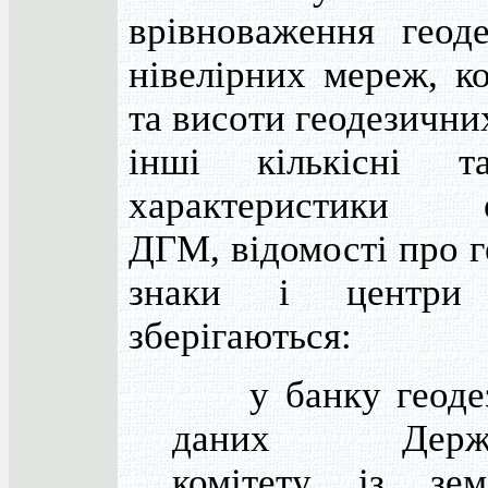
врівноваження геод
нівелірних мереж, к
та висоти геодезични
інші кількісні т
характеристики е
ДГМ, відомості про г
знаки і центри 
зберігаються:
у банку геоде
даних Держа
комітету із зем