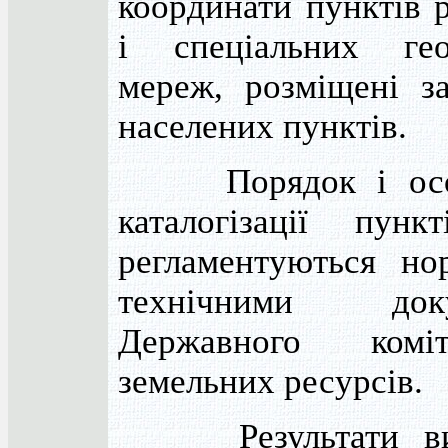
координати пунктів 
і спеціальних гео
мереж, розміщені з
населених пунктів.
Порядок і особ
каталогізації пун
регламентуються но
технічними доку
Державного комі
земельних ресурсів.
Результати вим