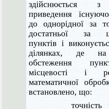
здійснюється 
приведення існуючо
до однорідної за т
достатньої за щі
пунктів і виконуєть
ділянках, де на
обстеження пун
місцевості і рез
математичної оброб
встановлено, що:
точність ра