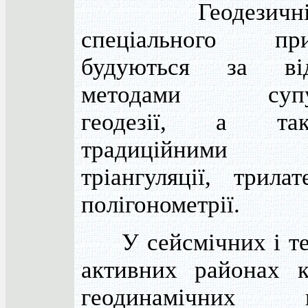
Геодезичні 
спеціального при
будуються за від
методами супут
геодезії, а т
традиційними м
тріангуляції, трилат
полігонометрії.
У сейсмічних і те
активних районах к
геодинамічних по