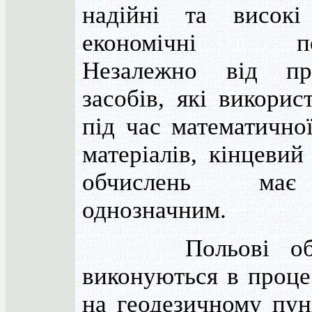
надійні та високі 
економічні пок
Незалежно від пр
засобів, які викорис
під час математично
матеріалів, кінцевий
обчислень ма
однозначним.
Польові обчи
виконуються в проце
на геодезичному пун