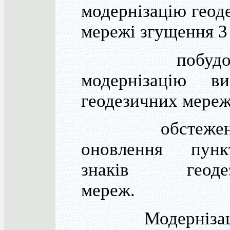
модернізацію геод
мережі згущення 3
побудову
модернізацію ви
геодезичних мереж
обстеженн
оновлення пун
знаків геодез
мереж.
Модернізаці