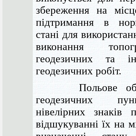
збереження на місц
підтримання в нор
стані для використан
виконання топогр
геодезичних та ін
геодезичних робіт.
Польове обст
геодезичних пу
нівелірних знаків 
відшукуванні їх на м