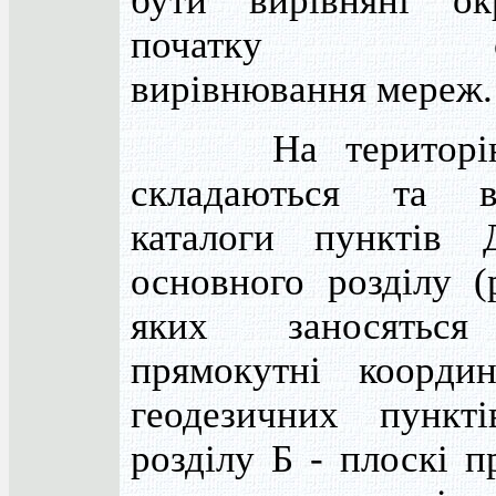
бути вирівняні о
початку спі
вирівнювання мереж.
На територію 
складаються та в
каталоги пунктів
основного розділу (
яких заносяться
прямокутні координ
геодезичних пункт
розділу Б - плоскі п