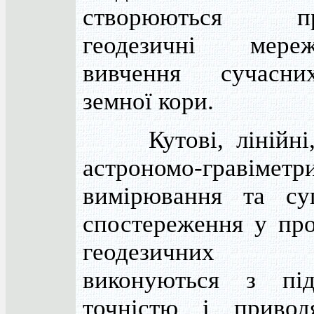
створюються про
геодезичні мер
вивчення сучасни
земної кори.
Кутові, лінійні, 
астрономо-гравіметр
вимірювання та суп
спостереження у пр
геодезичних м
виконуються з пі
точністю і привод