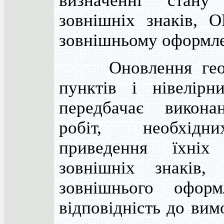
визначенні стану 
зовнішніх знаків, 
зовнішньому оформле
Оновлення геод
пунктів і нівелірн
передбачає викона
робіт, необхід
приведення їхніх 
зовнішніх знаків
зовнішнього офор
відповідність до вим