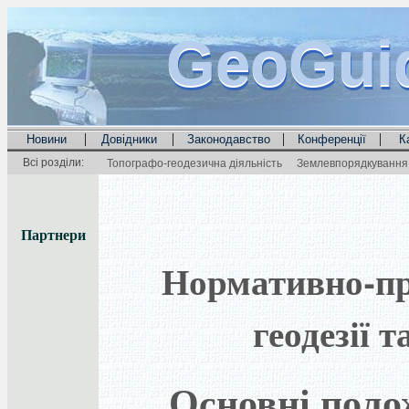
GeoGui
GeoGui
GeoGui
|
|
|
|
Новини
Довідники
Законодавство
Конференції
К
Всі розділи:
Топографо-геодезична діяльність
Землевпорядкування 
Партнери
Нормативно-пра
геодезії 
Основні поло