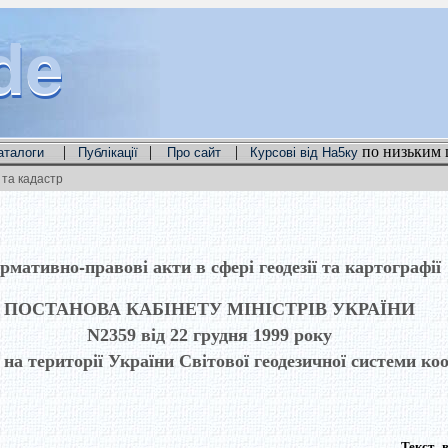
de
de
de
|
|
|
по низьким 
аталоги
Публікації
Про сайт
Курсові від На5ку
та кадастр
рмативно-правові акти в сфері геодезії та картографії
ПОСТАНОВА КАБІНЕТУ МІНІСТРІВ УКРАЇНИ
N2359 від 22 грудня 1999 року
на території України Світової геодезичної системи к
Текст в ре