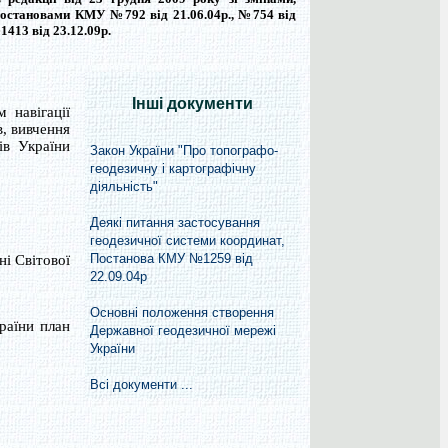
остановами КМУ №792 від 21.06.04р., №754 від
1413 від 23.12.09р.
Інші документи
 навігації
в, вивчення
ів України
Закон України "Про топографо-
геодезичну і картографічну
діяльність"
Деякі питання застосування
геодезичної системи координат,
Постанова КМУ №1259 від
ні Світової
22.09.04р
Основні положення створення
раїни план
Державної геодезичної мережі
України
Всі документи ...