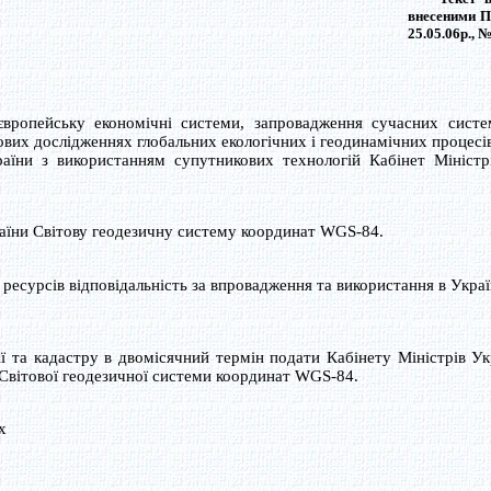
внесеними П
25.05.06р., №
опейську економічні системи, запровадження сучасних систем
ових дослідженнях глобальних екологічних і геодинамічних процесі
раїни з використанням супутникових технологій Кабінет Міністр
аїни Світову геодезичну систему координат WGS-84.
есурсів відповідальність за впровадження та використання в Украї
 та кадастру в двомісячний термін подати Кабінету Міністрів Ук
 Світової геодезичної системи координат WGS-84.
х