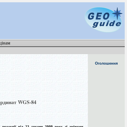
цінам
Оголошення
оординат WGS-84
дакції від 23 грудня 2009 року зі змінами,