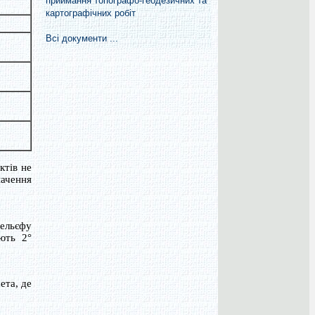
приймання топографо-геодезичних та
картографічних робіт
Всі документи ...
ктів не
начення
рельєфу
ують 2°
ета, де