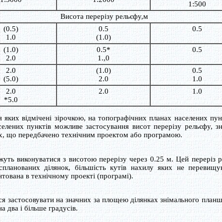
1:500
Висота перерізу рельєфу,м
(0.5)
0.5
0.5
1.0
(1.0)
(1.0)
0.5*
0.5
2.0
1.,0
2.0
(1.0)
0.5
(5.0)
2.0
1.0
2.0
2.0
1.0
*5.0
 яких відмічені зірочкою, на топографічних планах населених пун
елених пунктів можливе застосування висот перерізу рельєфу, з
ах, що передбачено технічним проектом або програмою.
уть виконуватися з висотою перерізу через 0.25 м. Цей переріз 
спланованих ділянок, більшість кутів нахилу яких не перевищ
нтована в технічному проекті (програмі).
ся застосовувати на значних за площею ділянках знімального планш
а два і більше градусів.