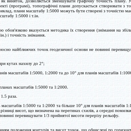
як виняток, дозволяється зменшувати графічну точність плану. 
екті (програмі), топографічні плани допускається створювати з т
риклад, плани масштабу 1:5000 можуть бути створені з точністю м
штабу 1:5000 і т.ін.
обов'язково вказується методика їх створення (знімання на збі
н.) і точність знімання.
носно найближчих точок геодезичної основи не повинні перевищу
ри кутах нахилу до 2°;
анів масштабів 1:5000, 1:2000 та до 10° для планів масштабів 1:100
планах масштабів 1:5000 та 1:2000.
1.5 раза.
масштабів 1:5000 та 1:2000 та більше 10° для планів масштабів 1:
 різниці висот, що визначена на перегинах схилів, а середні помилки
 повинні перевищувати 1/3 прийнятої висоти перерізу рельєфу.
нням положення контурів та висот точок, що обчислені по горизонт