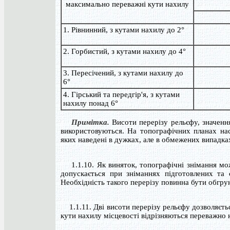
максимально переважні кути нахилу
1. Рівнинний, з кутами нахилу до 2°
2. Горбистий, з кутами нахилу до 4°
3. Пересічений, з кутами нахилу до
6°
4. Гірський та передгір'я, з кутами
нахилу понад 6°
Примітка.
Висоти перерізу рельєфу, значення
використовуються. На топографічних планах нас
яких наведені в дужках, але в обмежених випадк
1.1.10. Як виняток, топографічні знімання мож
допускається при зніманнях підготовлених та 
Необхідність такого перерізу повинна бути обгру
1.1.11. Дві висоти перерізу рельєфу дозволяєть
кути нахилу місцевості відрізняються переважно н