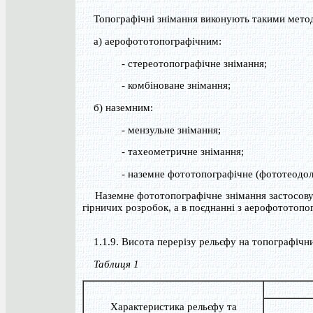
Топографічні знімання виконують такими мето
а) аерофототопографічним:
- стереотопографічне знімання;
- комбіноване знімання;
б) наземним:
- мензульне знімання;
- тахеометричне знімання;
- наземне фототопографічне (фототеодолі
Наземне фототопографічне знімання застосовуєть
гірничих розробок, а в поєднанні з аерофототопо
1.1.9. Висота перерізу рельєфу на топографічни
Таблиця 1
Характеристика рельєфу та