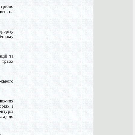
отрібно
дять на
ерерізу
фічному
ацій та
о трьох
рського
ближчих
оріях з
онтурів
ьта) до