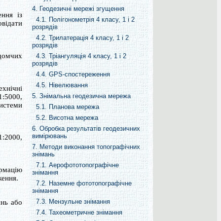
4. Геодезичні мережі згущення
ння із
4.1. Полігонометрія 4 класу, 1 і 2
овідати
розрядів
4.2. Трилатерація 4 класу, 1 і 2
розрядів
домчих
4.3. Тріангуляція 4 класу, 1 і 2
розрядів
4.4. GPS-спостереження
4.5. Нівелювання
ехнічні
5. Знімальна геодезична мережа
1:5000,
системи
5.1. Планова мережа
5.2. Висотна мережа
6. Обробка результатів геодезичних
вимірювань
1:2000,
7. Методи виконання топографічних
знімань
7.1. Аерофототопографічне
ормацію
знімання
ження.
7.2. Наземне фототопографічне
знімання
7.3. Мензульне знімання
ань або
7.4. Тахеометричне знімання