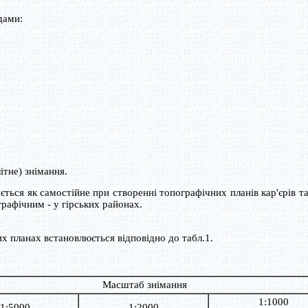
дами:
тне) знімання.
ся як самостійне при створенні топографічних планів кар'єрів т
графічним - у гірських районах.
х планах встановлюється відповідно до табл.1.
Масштаб знімання
1:1000
1:5000
1:2000