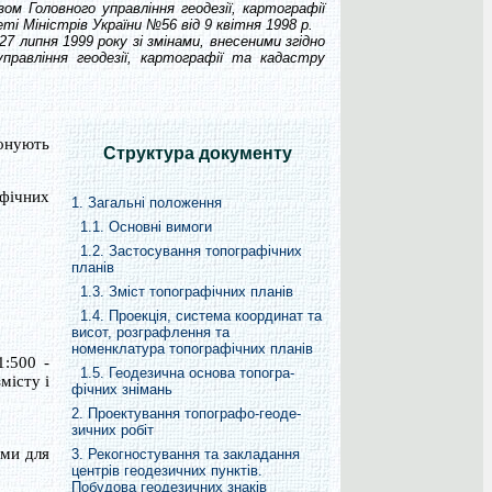
Головного управління геодезії, картографії
ті Міністрів України №56 від 9 квітня 1998 р.
7 липня 1999 року зі змінами, внесеними згідно
правління геодезії, картографії та кадастру
конують
Структура документу
фічних
1. Загальні положення
1.1. Основні вимоги
1.2. Застосування топографічних
планів
1.3. Зміст топографічних планів
1.4. Проекція, система координат та
висот, розграфлення та
номенклатура топографічних планів
1:500 -
1.5. Геодезична основа топогра-
місту і
фічних знімань
2. Проектування топографо-геоде-
зичних робіт
ими для
3. Рекогностування та закладання
центрів геодезичних пунктів.
Побудова геодезичних знаків