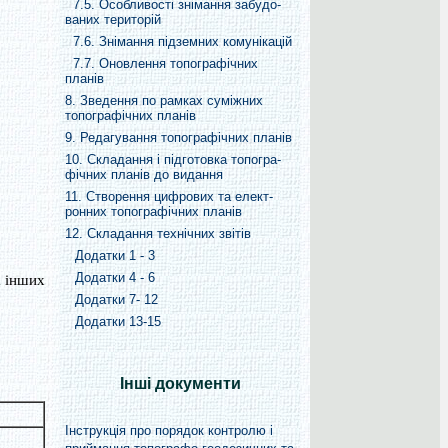
7.5. Особливості знімання забудо-
ваних територій
7.6. Знімання підземних комунікацій
7.7. Оновлення топографічних
планів
8. Зведення по рамках суміжних
топографічних планів
9. Редагування топографічних планів
10. Складання і підготовка топогра-
фічних планів до видання
11. Створення цифрових та елект-
ронних топографічних планів
12. Складання технічних звітів
Додатки 1 - 3
Додатки 4 - 6
а інших
Додатки 7- 12
Додатки 13-15
Інші документи
Інструкція про порядок контролю і