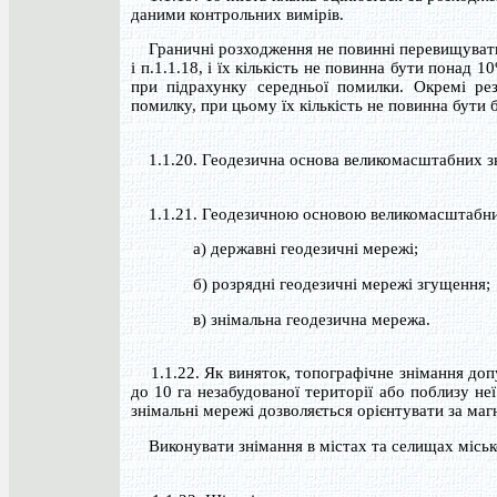
даними контрольних вимірів.
Граничні розходження не повинні перевищувати 
і п.1.1.18, і їх кількість не повинна бути понад 
при підрахунку середньої помилки. Окремі ре
помилку, при цьому їх кількість не повинна бути б
1.1.20. Геодезична основа великомасштабних зн
1.1.21. Геодезичною основою великомасштабних
а) державні геодезичні мережі;
б) розрядні геодезичні мережі згущення;
в) знімальна геодезична мережа.
1.1.22. Як виняток, топографічне знімання допу
до 10 га незабудованої території або поблизу не
знімальні мережі дозволяється орієнтувати за ма
Виконувати знімання в містах та селищах міськог