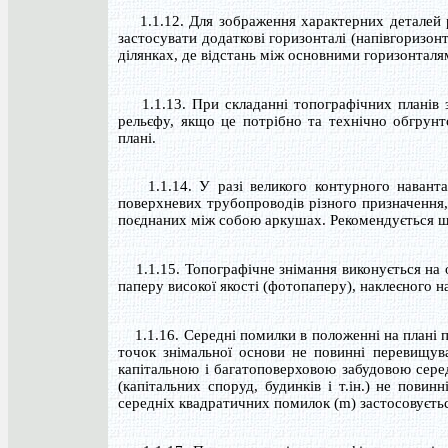
1.1.12. Для зображення характерних деталей ре
застосувати додаткові горизонталі (напівгоризонт
ділянках, де відстань між основними горизонталя
1.1.13. При складанні топографічних планів з
рельєфу, якщо це потрібно та технічно обгрун
плані.
1.1.14. У разі великого контурного навантаже
поверхневих трубопроводів різного призначення,
поєднаних між собою аркушах. Рекомендується шт
1.1.15. Топографічне знімання виконується на о
паперу високої якості (фотопаперу), наклеєного н
1.1.16. Середні помилки в положенні на плані п
точок знімальної основи не повинні перевищува
капітальною і багатоповерховою забудовою сере
(капітальних споруд, будинків і т.ін.) не пови
середніх квадратичних помилок (m) застосовується