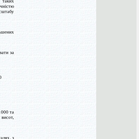
У таких
очністю
асштабу
льшених
вати за
0
1000 та
 висот,
алях, з