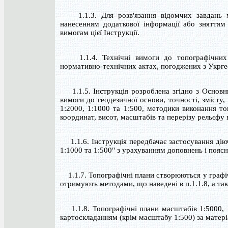
1.1.3. Для розв'язання відомчих завдань мо
нанесенням додаткової інформації або зняттям 
вимогам цієї Інструкції.
1.1.4. Технічні вимоги до топографічних п
нормативно-технічних актах, погоджених з Укрге
1.1.5. Інструкція розроблена згідно з Основни
вимоги до геодезичної основи, точності, змісту
1:2000, 1:1000 та 1:500, методики виконання т
координат, висот, масштабів та перерізу рельєфу 
1.1.6. Інструкція передбачає застосування діюч
1:1000 та 1:500" з урахуванням доповнень і пояс
1.1.7. Топографічні плани створюються у графі
отримують методами, що наведені в п.1.1.8, а т
1.1.8. Топографічні плани масштабів 1:5000, 
картоскладанням (крім масштабу 1:500) за матер