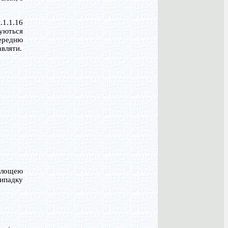
.1.1.16
вуються
ередню
авляти.
 площею
випадку