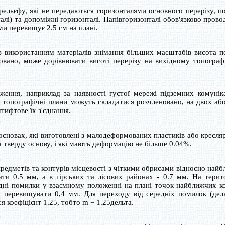
льєфу, які не передаються горизонталями основного перерізу, п
алі) та допоміжні горизонталі. Напівгоризонталі обов'язково прово
ми перевищує 2.5 см на плані.
 використанням матеріалів знімання більших масштабів висота п
товано, може дорівнювати висоті перерізу на вихідному топогра
ння, наприклад за наявності густої мережі підземних комунік
 топографічні плани можуть складатися розчленовано, на двох аб
ифтове їх з'єднання.
сновах, які виготовлені з малодеформованих пластиків або кресля
а тверду основу, і які мають деформацію не більше 0.04%.
редметів та контурів місцевості з чіткими обрисами відносно най
ти 0.5 мм, а в гірських та лісових районах - 0.7 мм. На терит
дні помилки у взаємному положенні на плані точок найближчих к
нні перевищувати 0,4 мм. Для переходу від середніх помилок (дел
 коефіцієнт 1.25, тобто m = 1.25дельта.