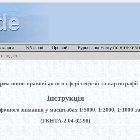
de
de
de
|
|
|
по низьким 
аталоги
Публікації
Про сайт
Курсові від На5ку
та кадастр
рмативно-правові акти в сфері геодезії та картографії
Інструкція
фічного знімання у масштабах 1:5000, 1:2000, 1:1000 та
(ГКНТА-2.04-02-98)