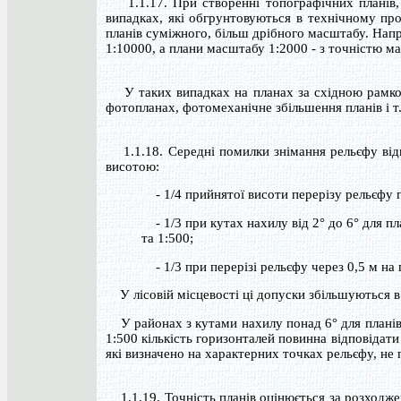
1.1.17. При створенні топографічних планів, 
випадках, які обгрунтовуються в технічному про
планів суміжного, більш дрібного масштабу. Нап
1:10000, а плани масштабу 1:2000 - з точністю мас
У таких випадках на планах за східною рамкою 
фотопланах, фотомеханічне збільшення планів і т.і
1.1.18. Середні помилки знімання рельєфу від
висотою:
- 1/4 прийнятої висоти перерізу рельєфу п
- 1/3 при кутах нахилу від 2° до 6° для пл
та 1:500;
- 1/3 при перерізі рельєфу через 0,5 м на 
У лісовій місцевості ці допуски збільшуються в 
У районах з кутами нахилу понад 6° для планів 
1:500 кількість горизонталей повинна відповідати
які визначено на характерних точках рельєфу, не
1.1.19. Точність планів оцінюється за розходже