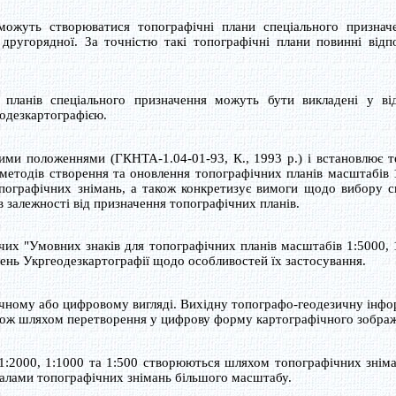
жуть створюватися топографічні плани спеціального призначе
другорядної. За точністю такі топографічні плани повинні відп
ланів спеціального призначення можуть бути викладені у ві
одезкартографією.
ми положеннями (ГКНТА-1.04-01-93, К., 1993 р.) і встановлює т
, методів створення та оновлення топографічних планів масштабів 
опографічних знімань, а також конкретизує вимоги щодо вибору 
в залежності від призначення топографічних планів.
их "Умовних знаків для топографічних планів масштабів 1:5000, 
нень Укргеодезкартографії щодо особливостей їх застосування.
чному або цифровому вигляді. Вихідну топографо-геодезичну інф
акож шляхом перетворення у цифрову форму картографічного зобра
1:2000, 1:1000 та 1:500 створюються шляхом топографічних знім
іалами топографічних знімань більшого масштабу.