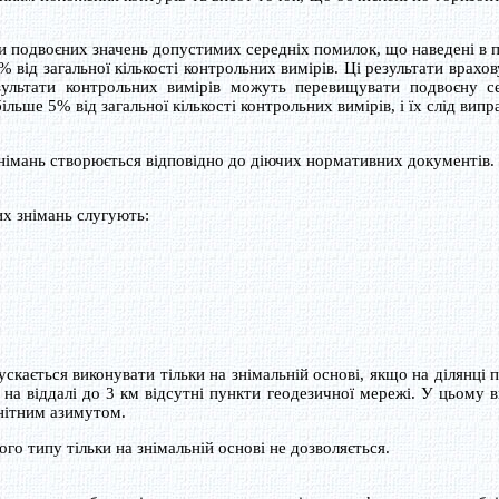
подвоєних значень допустимих середніх помилок, що наведені в п
10% від загальної кількості контрольних вимірів. Ці результати врахо
зультати контрольних вимірів можуть перевищувати подвоєну с
ільше 5% від загальної кількості контрольних вимірів, і їх слід випр
імань створюється відповідно до діючих нормативних документів.
 знімань слугують:
скається виконувати тільки на знімальній основі, якщо на ділянці
ї на віддалі до 3 км відсутні пункти геодезичної мережі. У цьому 
гнітним азимутом.
о типу тільки на знімальній основі не дозволяється.