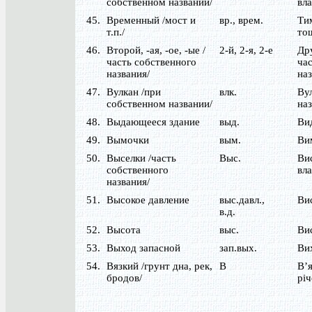
собственном названии/
вла
45.
Временный /мост и
вр., врем.
Тим
т.п./
то
46.
Второй, -ая, -ое, -ые /
2-й, 2-я, 2-е
Дру
часть собственного
час
названия/
наз
47.
Вулкан /при
влк.
Вул
собственном названии/
наз
48.
Выдающееся здание
выд.
Ви
49.
Вымочки
вым.
Ви
50.
Выселки /часть
Выс.
Вис
собственного
вла
названия/
51.
Высокое давление
выс.давл.,
Ви
в.д.
52.
Высота
выс.
Ви
53.
Выход запасной
зап.вых.
Ви
54.
Вязкий /грунт дна, рек,
В
В’я
бродов/
річ