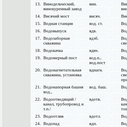
13.
Винодельческий,
вин.
Ви
винокуренный завод
ви
14.
Висячий мост
висяч.
Ви
15.
Водная станция
вод. ст.
Во
16.
Водовыпуск
вдв.
Во
17.
Водозаборная
вдзб.
Во
скважина
св
18.
Водокачка
вдкч.
Во
19.
Водомерный пост
вод.п.,
Во
вод.пост
20.
Водонагнетательная
вднагн.
Во
скважина, установка
св
пр
21.
Водонапорная башня
вод. баш.
Во
вод.,
22.
Водоотводящий /
вдотв.
Вод
канал, трубопровод и
кан
т.п./
то
23.
Водоотлив
вдотл.
Во
24.
Водопад
вдп.
Во