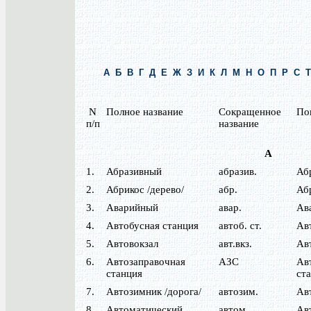
А
Б
В
Г
Д
Е
Ж
З
И
К
Л
М
Н
О
П
Р
С
Т
N
Полное название
Сокращенное
По
п/п
название
А
1.
Абразивный
абразив.
Аб
2.
Абрикос /дерево/
абр.
Аб
3.
Аварийный
авар.
Ав
4.
Автобусная станция
автоб. ст.
Ав
5.
Автовокзал
авт.вкз.
Ав
6.
Автозаправочная
АЗС
Ав
станция
ста
7.
Автозимник /дорога/
автозим.
Ав
8.
Автоматический
автом.
Ав