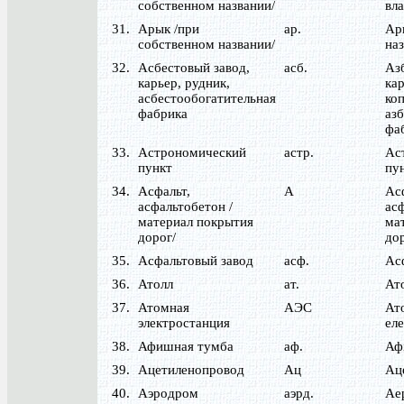
собственном названии/
вла
31.
Арык /при
ар.
Ари
собственном названии/
наз
32.
Асбестовый завод,
асб.
Аз
карьер, рудник,
кар
асбестообогатительная
коп
фабрика
аз
фа
33.
Астрономический
астр.
Ас
пункт
пу
34.
Асфальт,
А
Ас
асфальтобетон /
асф
материал покрытия
ма
дорог/
дор
35.
Асфальтовый завод
асф.
Ас
36.
Атолл
ат.
Ат
37.
Атомная
АЭС
Ат
электростанция
ел
38.
Афишная тумба
аф.
Аф
39.
Ацетиленопровод
Ац
Ац
40.
Аэродром
аэрд.
Ае