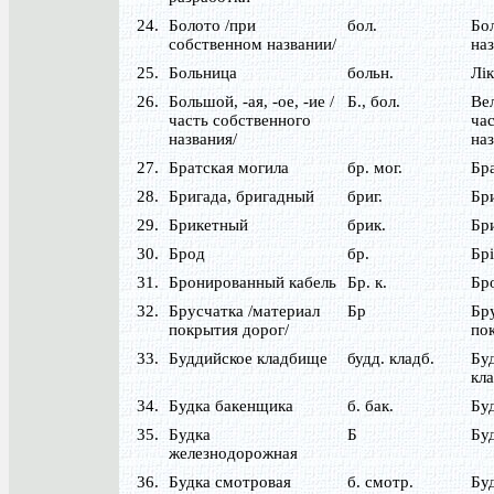
24.
Болото /при
бол.
Бол
собственном названии/
наз
25.
Больница
больн.
Лі
26.
Большой, -ая, -ое, -ие /
Б., бол.
Вел
часть собственного
час
названия/
наз
27.
Братская могила
бр. мог.
Бр
28.
Бригада, бригадный
бриг.
Бр
29.
Брикетный
брик.
Бр
30.
Брод
бр.
Бр
31.
Бронированный кабель
Бр. к.
Бр
32.
Брусчатка /материал
Бр
Бр
покрытия дорог/
пок
33.
Буддийское кладбище
будд. кладб.
Бу
кл
34.
Будка бакенщика
б. бак.
Бу
35.
Будка
Б
Буд
железнодорожная
36.
Будка смотровая
б. смотр.
Бу