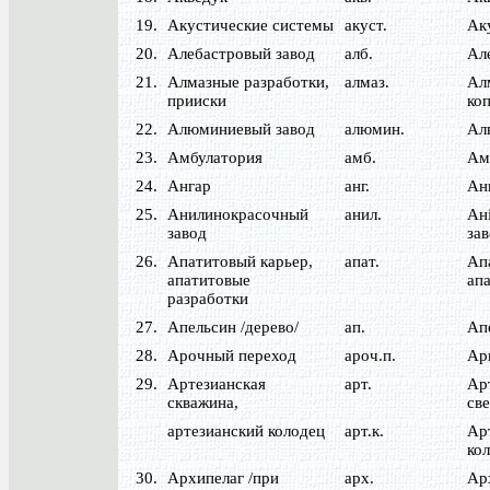
19.
Акустические системы
акуст.
Ак
20.
Алебастровый завод
алб.
Ал
21.
Алмазные разработки,
алмаз.
Ал
прииски
коп
22.
Алюминиевый завод
алюмин.
Ал
23.
Амбулатория
амб.
Ам
24.
Ангар
анг.
Ан
25.
Анилинокрасочный
анил.
Ан
завод
за
26.
Апатитовый карьер,
апат.
Ап
апатитовые
ап
разработки
27.
Апельсин /дерево/
ап.
Ап
28.
Арочный переход
ароч.п.
Ар
29.
Артезианская
арт.
Ар
скважина,
св
артезианский колодец
арт.к.
Ар
ко
30.
Архипелаг /при
арх.
Арх