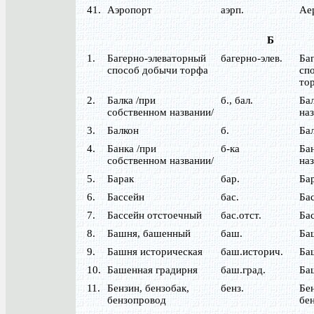
41.
Аэропорт
аэрп.
Ае
Б
1.
Багерно-элеваторный
багерно-элев.
Ба
способ добычи торфа
сп
то
2.
Балка /при
б., бал.
Бал
собственном названии/
наз
3.
Балкон
б.
Ба
4.
Банка /при
б-ка
Бан
собственном названии/
наз
5.
Барак
бар.
Ба
6.
Бассейн
бас.
Ба
7.
Бассейн отстоечный
бас.отст.
Бас
8.
Башня, башенный
баш.
Ба
9.
Башня историческая
баш.историч.
Ба
10.
Башенная градирня
баш.град.
Ба
11.
Бензин, бензобак,
бенз.
Бен
бензопровод
бе