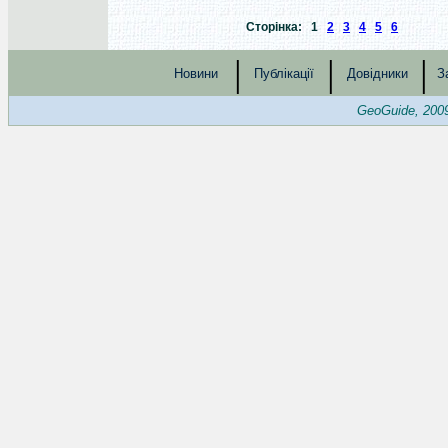
Сторінка: 1
2
3
4
5
6
|
|
|
Новини
Публікації
Довідники
З
GeoGuide, 200