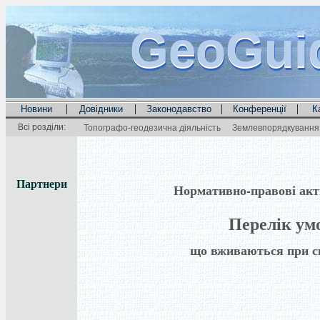
GeoGui
GeoGui
GeoGui
|
|
|
|
Новини
Довідники
Законодавство
Конференції
К
Всі розділи:
Топографо-геодезична діяльність
Землевпорядкування 
Партнери
Нормативно-правові акти 
Перелік ум
що вживаються при ск