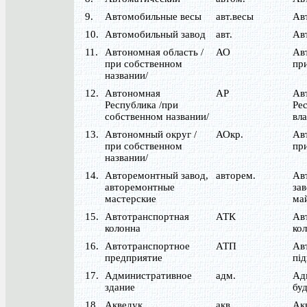
9.
Автомобильные весы
авт.весы
Ав
10.
Автомобильный завод
авт.
Ав
11.
Автономная область /
АО
Ав
при собственном
при
названии/
12.
Автономная
АР
Ав
Республика /при
Рес
собственном названии/
вла
13.
Автономный округ /
АОкр.
Ав
при собственном
при
названии/
14.
Авторемонтный завод,
авторем.
Ав
авторемонтные
за
мастерские
ма
15.
Автотранспортная
АТК
Ав
колонна
ко
16.
Автотранспортное
АТП
Ав
предприятие
пі
17.
Административное
адм.
Ад
здание
бу
18.
Акведук
акв.
Ак