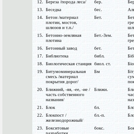
12.
Береза /порода леса/
бер.
Бе
13.
Беседка
бес.
Ал
14.
Бетон /материал
Бет.
Бет
плотин, мостов,
гре
шлюзов и т.п./
шл
15.
Бетонно-земляная
Бет.-Зем.
Бе
плотина
гр
16.
Бетонный завод
бет.
Бе
17.
Библиотека
библ.
Біб
18.
Биологическая станция
биол. ст.
Біо
19.
Битумоминеральная
Бм
Бі
смесь /материал
су
покрытия дорог/
пок
20.
Ближний, -яя, -ее, -ие /
Ближн.
Бли
часть собственного
час
названия/
наз
21.
Блок
бл.
Бл
22.
Блокпост /
бл.-п.
Бл
железнодорожный/
23.
Бокситовые
бокс.
Бо
разработки