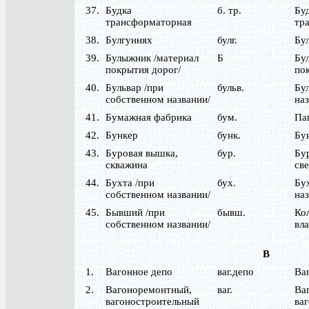
37.
Будка
б. тр.
Бу
трансформаторная
тр
38.
Булгуннях
булг.
Бу
39.
Булыжник /материал
Б
Бу
покрытия дорог/
пок
40.
Бульвар /при
бульв.
Бул
собственном названии/
наз
41.
Бумажная фабрика
бум.
Па
42.
Бункер
бунк.
Бу
43.
Буровая вышка,
бур.
Бу
скважина
св
44.
Бухта /при
бух.
Бух
собственном названии/
наз
45.
Бывший /при
бывш.
Ко
собственном названии/
вла
В
1.
Вагонное депо
ваг.депо
Ва
2.
Вагоноремонтный,
ваг.
Ва
вагоностроительный
ва