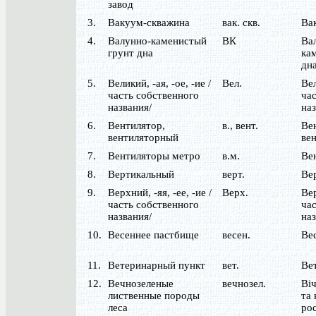
завод
3.
Вакуум-скважина
вак. скв.
Ва
4.
Валунно-каменистый
ВК
Ва
грунт дна
ка
дн
5.
Великий, -ая, -ое, -ие /
Вел.
Вел
часть собственного
час
названия/
наз
6.
Вентилятор,
в., вент.
Ве
вентиляторный
ве
7.
Вентиляторы метро
в.м.
Ве
8.
Вертикальный
верт.
Ве
9.
Верхний, -яя, -ее, -ие /
Верх.
Вер
часть собственного
час
названия/
наз
10.
Весеннее пастбище
весен.
Ве
11.
Ветеринарный пункт
вет.
Ве
12.
Вечнозеленые
вечнозел.
Ві
лиственные породы
та
леса
ро