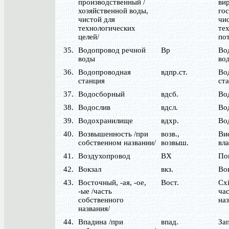
производственный /
ви
хозяйственной воды,
гос
чистой для
чис
технологических
те
целей/
по
35.
Водопровод речной
Вр
Во
воды
во
36.
Водопроводная
вдпр.ст.
Во
станция
ста
37.
Водосборный
вдсб.
Во
38.
Водослив
вдсл.
Во
39.
Водохранилище
вдхр.
Во
40.
Возвышенность /при
возв.,
Ви
собственном названии/
возвыш.
вла
41.
Воздухопровод
ВХ
По
42.
Вокзал
вкз.
Во
43.
Восточный, -ая, -ое,
Вост.
Схі
-ые /часть
час
собственного
наз
названия/
44.
Впадина /при
впад.
За