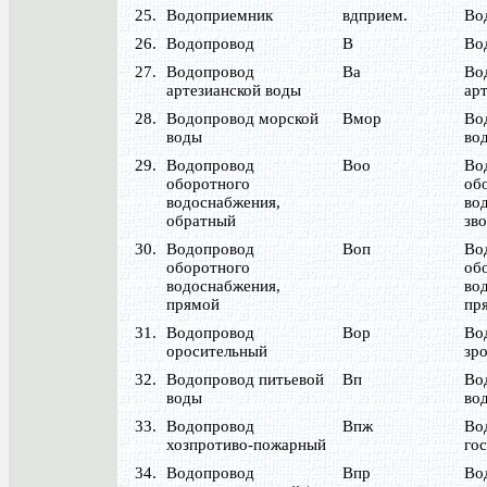
25.
Водоприемник
вдприем.
Во
26.
Водопровод
В
Во
27.
Водопровод
Ва
Во
артезианской воды
арт
28.
Водопровод морской
Вмор
Во
воды
во
29.
Водопровод
Воо
Во
оборотного
об
водоснабжения,
во
обратный
зв
30.
Водопровод
Воп
Во
оборотного
об
водоснабжения,
во
прямой
пр
31.
Водопровод
Вор
Во
оросительный
зр
32.
Водопровод питьевой
Вп
Во
воды
во
33.
Водопровод
Впж
Во
хозпротиво-пожарный
го
34.
Водопровод
Впр
Во