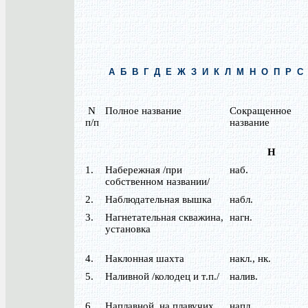
А
Б
В
Г
Д
Е
Ж
З
И
К
Л
М
Н
О
П
Р
С
N
Полное название
Сокращенное
п/п
название
Н
1.
Набережная /при
наб.
собственном названии/
2.
Наблюдательная вышка
набл.
3.
Нагнетательная скважина,
нагн.
установка
4.
Наклонная шахта
накл., нк.
5.
Наливной /колодец и т.п./
налив.
6.
Наплавной, на плавучих
напл.