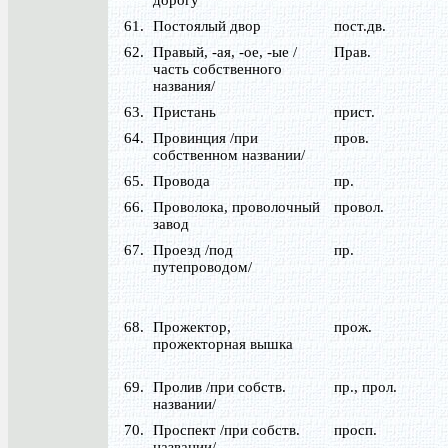
дорогу
61.
Постоялый двор
пост.дв.
62.
Правый, -ая, -ое, -ые /
Прав.
часть собственного
названия/
63.
Пристань
прист.
64.
Провинция /при
пров.
собственном названии/
65.
Провода
пр.
66.
Проволока, проволочный
провол.
завод
67.
Проезд /под
пр.
путепроводом/
68.
Прожектор,
прож.
прожекторная вышка
69.
Пролив /при собств.
пр., прол.
названии/
70.
Проспект /при собств.
просп.
названии/