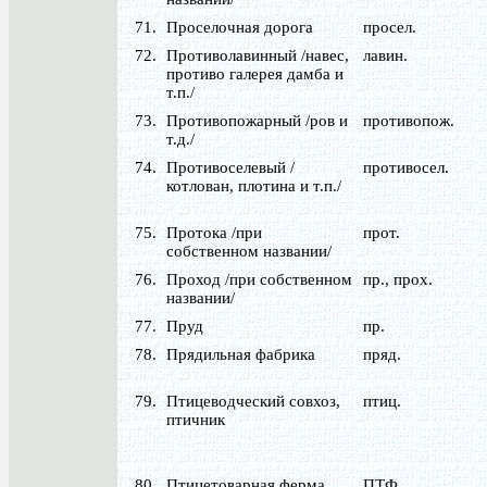
71.
Проселочная дорога
просел.
72.
Противолавинный /навес,
лавин.
противо галерея дамба и
т.п./
73.
Противопожарный /ров и
противопож.
т.д./
74.
Противоселевый /
противосел.
котлован, плотина и т.п./
75.
Протока /при
прот.
собственном названии/
76.
Проход /при собственном
пр., прох.
названии/
77.
Пруд
пр.
78.
Прядильная фабрика
пряд.
79.
Птицеводческий совхоз,
птиц.
птичник
80.
Птицетоварная ферма
ПТФ