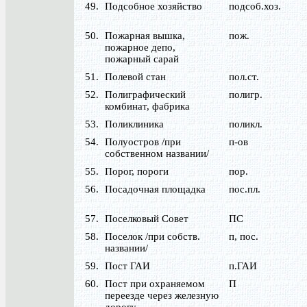
49.
Подсобное хозяйство
подсоб.хоз.
50.
Пожарная вышка,
пож.
пожарное депо,
пожарный сарай
51.
Полевой стан
пол.ст.
52.
Полиграфический
полигр.
комбинат, фабрика
53.
Поликлиника
поликл.
54.
Полуостров /при
п-ов
собственном названии/
55.
Порог, пороги
пор.
56.
Посадочная площадка
пос.пл.
57.
Поселковый Совет
ПС
58.
Поселок /при собств.
п, пос.
названии/
59.
Пост ГАИ
п.ГАИ
60.
Пост при охраняемом
П
переезде через железную