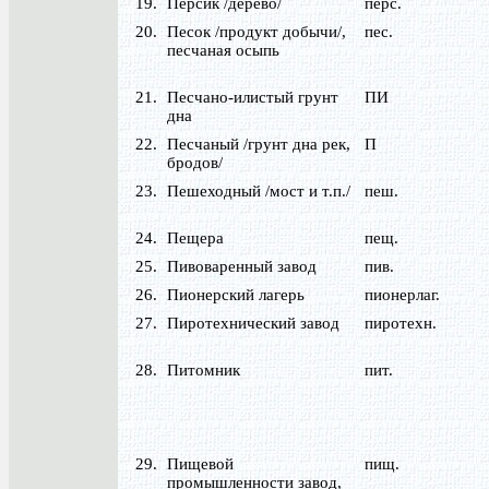
19.
Персик /дерево/
перс.
20.
Песок /продукт добычи/,
пес.
песчаная осыпь
21.
Песчано-илистый грунт
ПИ
дна
22.
Песчаный /грунт дна рек,
П
бродов/
23.
Пешеходный /мост и т.п./
пеш.
24.
Пещера
пещ.
25.
Пивоваренный завод
пив.
26.
Пионерский лагерь
пионерлаг.
27.
Пиротехнический завод
пиротехн.
28.
Питомник
пит.
29.
Пищевой
пищ.
промышленности завод,