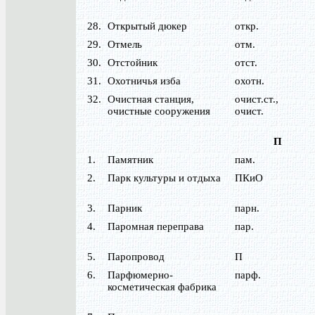
28.
Открытый дюкер
откр.
29.
Отмель
отм.
30.
Отстойник
отст.
31.
Охотничья изба
охотн.
32.
Очистная станция,
очист.ст.,
очистные сооружения
очист.
П
1.
Памятник
пам.
2.
Парк культуры и отдыха
ПКиО
3.
Парник
парн.
4.
Паромная переправа
пар.
5.
Паропровод
П
6.
Парфюмерно-
парф.
косметическая фабрика