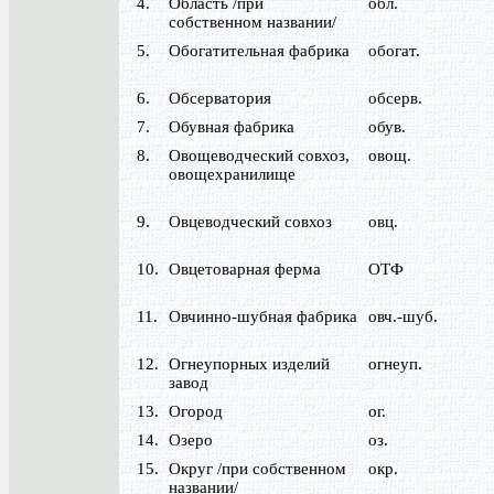
4.
Область /при
обл.
собственном названии/
5.
Обогатительная фабрика
обогат.
6.
Обсерватория
обсерв.
7.
Обувная фабрика
обув.
8.
Овощеводческий совхоз,
овощ.
овощехранилище
9.
Овцеводческий совхоз
овц.
10.
Овцетоварная ферма
ОТФ
11.
Овчинно-шубная фабрика
овч.-шуб.
12.
Огнеупорных изделий
огнеуп.
завод
13.
Огород
ог.
14.
Озеро
оз.
15.
Округ /при собственном
окр.
названии/