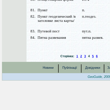
81.
Пункт
п.
82.
Пункт геодезический /в
п.геодез.
заголовке листа карты/
83.
Путевой пост
пут.п.
84.
Пятна развевания
пятна развев.
Сторінка:
1
2
3
4
5
6
|
|
|
Новини
Публікації
Довідники
З
GeoGuide, 200