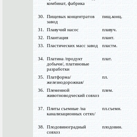
комбинат, фабрика
30.
Пищевых концентратов
пищ.конц.
завод
31.
Плавучий насос
плавуч.
32.
Плантация
плант.
33.
Пластических масс завод
пластм.
34.
Платина /продукт
плат.
добычи/, платиновые
разработки
35.
Платформа/
пл.
железнодорожная/
36.
Племенной
плем.
животноводческий совхоз
37.
Плиты съемные /на
пл.съемн.
канализационных сетях/
38.
Плодовиноградный
плодовин.
совхоз