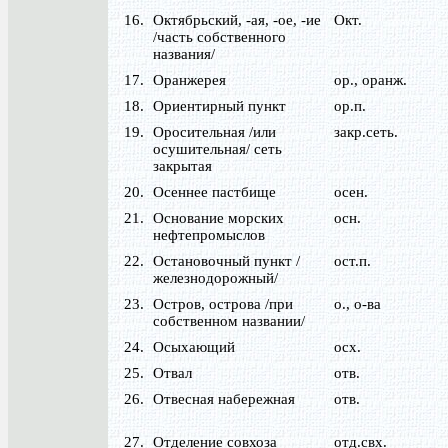
16.
Октябрьский, -ая, -ое, -ие
Окт.
/часть собственного
названия/
17.
Оранжерея
ор., оранж.
18.
Ориентирный пункт
ор.п.
19.
Оросительная /или
закр.сеть.
осушительная/ сеть
закрытая
20.
Осеннее пастбище
осен.
21.
Основание морских
осн.
нефтепромыслов
22.
Остановочный пункт /
ост.п.
железнодорожный/
23.
Остров, острова /при
о., о-ва
собственном названии/
24.
Осыхающий
осх.
25.
Отвал
отв.
26.
Отвесная набережная
отв.
27.
Отделение совхоза
отд.свх.