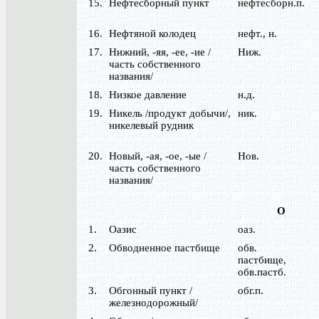
15.
Нефтесборный пункт
нефтесборн.п.
16.
Нефтяной колодец
нефт., н.
17.
Нижний, -яя, -ее, -ие /
Ниж.
часть собственного
названия/
18.
Низкое давление
н.д.
19.
Никель /продукт добычи/,
ник.
никелевый рудник
20.
Новый, -ая, -ое, -ые /
Нов.
часть собственного
названия/
О
1.
Оазис
оаз.
2.
Обводненное пастбище
обв.
пастбище,
обв.пастб.
3.
Обгонный пункт /
обг.п.
железнодорожный/