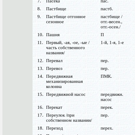
7.
Пасека
пас.
8.
Пастбище
пастб.
9.
Пастбище отгонное
пастбище /
сезонное
отг.-весен.,
отг.-осен./
10.
Пашня
П
11.
Первый, -ая, -ое, -ые /
1-й, 1-я, 1-е
часть собственного
названия/
12.
Перевал
пер.
13.
Перевоз
пер.
14.
Передвижная
ПМК.
механизированная
колонна
15.
Передвижной насос
передвижн.
насос
16.
Перекат
перек.
17.
Переулок /при
пер.
собственном названии/
18.
Переход
перех.