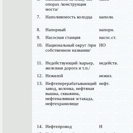
опорах /конструкция
моста/
7.
Наполняемость колодца
наполн.
8.
Напорный
напорн.
9.
Насосная станция
насос.ст.
10.
Национальный округ /при
НО
собственном названии/
11.
Недействующий /карьер,
недейств.
железная дорога и т.п./
12.
Нежилой
нежил.
13.
Нефтеперерабатывающий
нефт.
завод, колонка, нефтяная
вышка, скважина,
нефтеналивная эстакада,
нефтехранилище
14.
Нефтепровод
Н