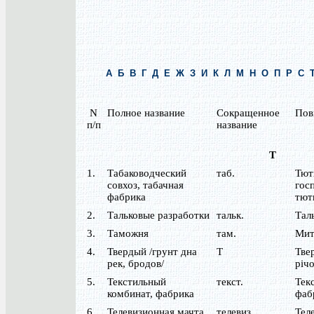
А
Б
В
Г
Д
Е
Ж
З
И
К
Л
М
Н
О
П
Р
С
N
Полное название
Сокращенное
Пов
п/п
название
Т
1.
Табаководческий
таб.
Тют
совхоз, табачная
гос
фабрика
тют
2.
Тальковые разработки
тальк.
Тал
3.
Таможня
там.
Мит
4.
Твердый /грунт дна
Т
Тве
рек, бродов/
річо
5.
Текстильный
текст.
Тек
комбинат, фабрика
фаб
6.
Телевизионная мачта
телевиз.
Тел