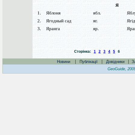
Я
1.
Яблоня
ябл.
Ябл
2.
Ягодный сад
яг.
Ягі
3.
Яранга
яр.
Яра
Сторінка:
1
2
3
4
5
6
|
|
|
Новини
Публікації
Довідники
З
GeoGuide, 200