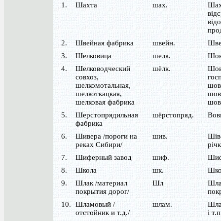
1.
Шахта
шах.
Шах
від
від
про
2.
Швейная фабрика
швейн.
Шве
3.
Шелковица
шелк.
Шов
4.
Шелководческий
шёлк.
Шов
совхоз,
гос
шелкомотальная,
шов
шелкоткацкая,
шов
шелковая фабрика
шов
5.
Шерстопрядильная
шёрстопряд.
Вов
фабрика
6.
Шивера /пороги на
шив.
Шів
реках Сибири/
річ
7.
Шиферный завод
шиф.
Шиф
8.
Школа
шк.
Шко
9.
Шлак /материал
Шл
Шла
покрытия дорог/
пок
10.
Шламовый /
шлам.
Шла
отстойник и т.д./
і т.п