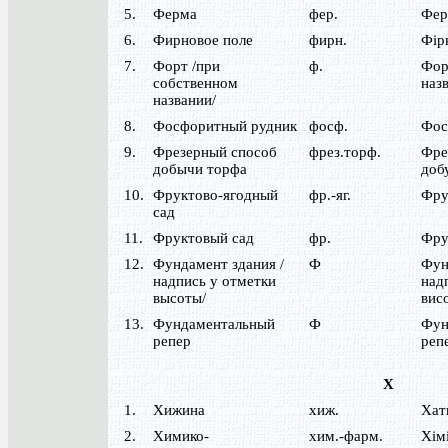
5.
Ферма
фер.
Фер
6.
Фирновое поле
фирн.
Фір
7.
Форт /при
ф.
Фор
собственном
назв
названии/
8.
Фосфоритный рудник
фосф.
Фос
9.
Фрезерный способ
фрез.торф.
Фре
добычи торфа
доб
10.
Фруктово-ягодный
фр.-яг.
Фру
сад
11.
Фруктовый сад
фр.
Фру
12.
Фундамент здания /
Ф
Фун
надпись у отметки
над
высоты/
вис
13.
Фундаментальный
Ф
Фун
репер
реп
Х
1.
Хижина
хиж.
Хат
2.
Химико-
хим.-фарм.
Хім