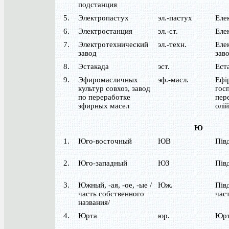
подстанция
5.
Электропастух
эл.-пастух
Еле
6.
Электростанция
эл.-ст.
Еле
7.
Электротехнический
эл.-техн.
Еле
завод
зав
8.
Эстакада
эст.
Ест
9.
Эфиромасличных
эф.-масл.
Ефі
культур совхоз, завод
гос
по переработке
пер
эфирных масел
олій
Ю
1.
Юго-восточный
ЮВ
Пів
2.
Юго-западный
ЮЗ
Пів
3.
Южный, -ая, -ое, -ые /
Юж.
Півд
часть собственного
част
названия/
4.
Юрта
юр.
Юр