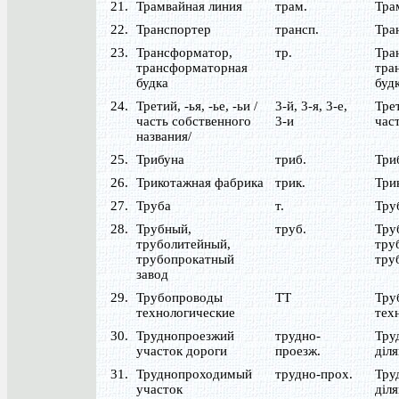
21.
Трамвайная линия
трам.
Тра
22.
Транспортер
трансп.
Тра
23.
Трансформатор,
тр.
Тра
трансформаторная
тра
будка
буд
24.
Третий, -ья, -ье, -ьи /
3-й, 3-я, 3-е,
Треті
часть собственного
3-и
част
названия/
25.
Трибуна
триб.
Три
26.
Трикотажная фабрика
трик.
Три
27.
Труба
т.
Тру
28.
Трубный,
труб.
Тру
труболитейный,
тру
трубопрокатный
тру
завод
29.
Трубопроводы
ТТ
Тру
технологические
тех
30.
Труднопроезжий
трудно-
Тру
участок дороги
проезж.
діл
31.
Труднопроходимый
трудно-прох.
Тру
участок
діл