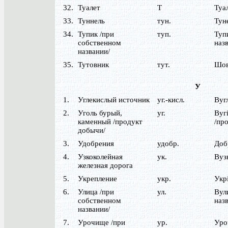
32.
Туалет
Т
Туа
33.
Туннель
тун.
Тун
34.
Тупик /при
туп.
Туп
собственном
назв
названии/
35.
Тутовник
тут.
Шов
У
1.
Углекислый источник
уг.-кисл.
Вуг
2.
Уголь бурый,
уг.
Вуг
каменный /продукт
/пр
добычи/
3.
Удобрения
удобр.
Доб
4.
Узкоколейная
ук.
Вуз
железная дорога
5.
Укрепление
укр.
Укр
6.
Улица /при
ул.
Вул
собственном
назв
названии/
7.
Урочище /при
ур.
Уро