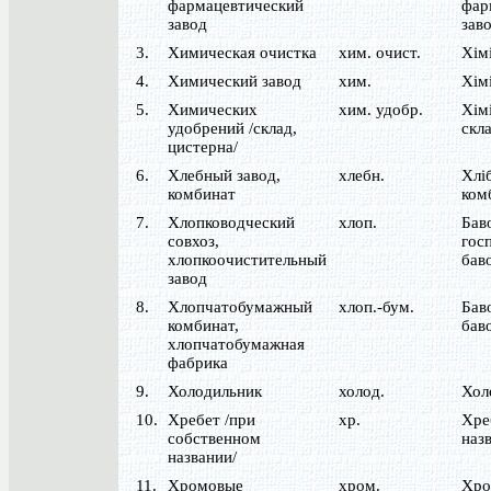
фармацевтический
фар
завод
зав
3.
Химическая очистка
хим. очист.
Хім
4.
Химический завод
хим.
Хім
5.
Химических
хим. удобр.
Хім
удобрений /склад,
скла
цистерна/
6.
Хлебный завод,
хлебн.
Хлі
комбинат
ком
7.
Хлопководческий
хлоп.
Бав
совхоз,
гос
хлопкоочистительный
бав
завод
8.
Хлопчатобумажный
хлоп.-бум.
Бав
комбинат,
бав
хлопчатобумажная
фабрика
9.
Холодильник
холод.
Хол
10.
Хребет /при
хр.
Хре
собственном
назв
названии/
11.
Хромовые
хром.
Хро