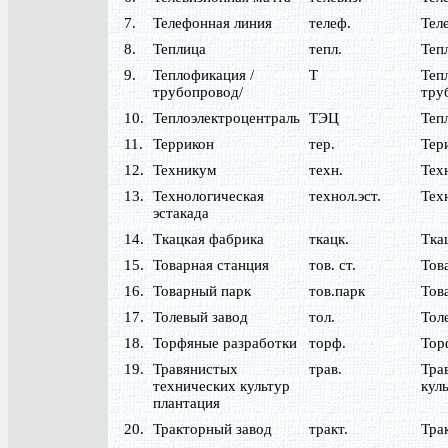
7.
Телефонная линия
телеф.
Тел
8.
Теплица
тепл.
Теп
9.
Теплофикация /
Т
Тепл
трубопровод/
тру
10.
Теплоэлектроцентраль
ТЭЦ
Теп
11.
Террикон
тер.
Тер
12.
Техникум
техн.
Тех
13.
Технологическая
технол.эст.
Тех
эстакада
14.
Ткацкая фабрика
ткацк.
Тка
15.
Товарная станция
тов. ст.
Тов
16.
Товарный парк
тов.парк
Тов
17.
Толевый завод
тол.
Тол
18.
Торфяные разработки
торф.
Тор
19.
Травянистых
трав.
Тра
технических культур
кул
плантация
20.
Тракторный завод
тракт.
Тра