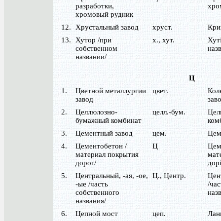
разработки,
хро
хромовый рудник
12.
Хрустальный завод
хруст.
Кри
13.
Хутор /при
х., хут.
Хуті
собственном
назв
названии/
Ц
1.
Цветной металлургии
цвет.
Кол
завод
зав
2.
Целлюлозно-
целл.-бум.
Цел
бумажный комбинат
ком
3.
Цементный завод
цем.
Цем
4.
Цементобетон /
Ц
Цем
материал покрытия
мат
дорог/
дорі
5.
Центральный, -ая, -ое,
Ц., Центр.
Цент
-ые /часть
/час
собственного
назв
названия/
6.
Цепной мост
цеп.
Лан