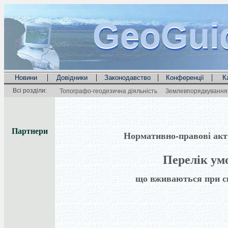
GeoGui
GeoGui
GeoGui
|
|
|
|
Новини
Довідники
Законодавство
Конференції
К
Всі розділи:
Топографо-геодезична діяльність
Землевпорядкування 
Партнери
Нормативно-правові акти 
Перелік ум
що вживаються при ск