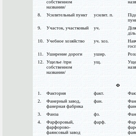
собственном
назв
названии/
8.
Усилительный пункт
усилит. п.
Під
пун
9.
Участок, участковый
уч.
Діля
діл
10.
Учебное хозяйство
уч. хоз.
Нав
гос
11.
Уширение дороги
ушир.
Роз
12.
Ущелье /при
ущ.
Уще
собственном
назв
названии/
Ф
1.
Фактория
факт.
Фак
2.
Фанерный завод,
фан.
Фан
фанерная фабрика
фан
3.
Фанза
фз.
Фан
4.
Фарфоровый,
фарф.
Фар
фарфорово-
фар
фаянсовый завод
фая