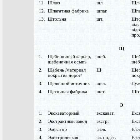
11.
Шлюз
шл.
Шл
12.
Шпагатная фабрика
шпаг.
Шпа
13.
Штольня
шт.
Што
від
від
про
Щ
1.
Щебеночный карьер,
щеб.
Щеб
щебеночная осыпь
щеб
2.
Щебень /материал
Щ
Щеб
покрытия дорог/
пок
3.
Щелочной источник
щел.
Луж
4.
Щеточная фабрика
щет.
Щіт
Э
1.
Экскаваторный
экскават.
Екс
2.
Экстрактный завод
экстр.
Екс
3.
Элеватор
элев.
Еле
4.
Электрическая
эл. подст.
Еле