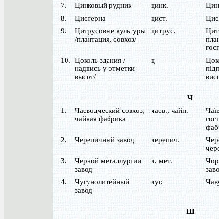
7.
Цинковый рудник
цинк.
Цин
8.
Цистерна
цист.
Цис
9.
Цитрусовые культуры
цитрус.
Цит
/плантация, совхоз/
план
гос
10.
Цоколь здания /
ц
Цок
надпись у отметки
під
высот/
вис
Ч
1.
Чаеводческий совхоз,
чаев., чайн.
Чаї
чайная фабрика
гос
фаб
2.
Черепичный завод
черепич.
Чер
чер
3.
Черной металлургии
ч. мет.
Чор
завод
зав
4.
Чугунолитейный
чуг.
Чав
завод
Ш