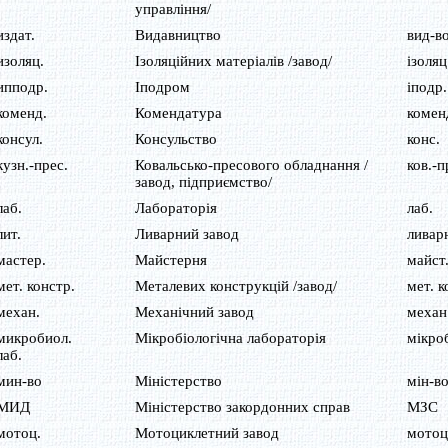
управління/
издат.
Видавництво
вид-в
изоляц.
Ізоляційних матеріалів /завод/
ізоляц
ипподр.
Іподром
іподр.
коменд.
Комендатура
комен
консул.
Консульство
конс.
кузн.-прес.
Ковальсько-пресового обладнання /
ков.-п
завод, підприємство/
лаб.
Лабораторія
лаб.
лит.
Ливарний завод
ливар
мастер.
Майстерня
майст
мет. констр.
Металевих конструкцій /завод/
мет. к
механ.
Механічний завод
механ
микробиол.
Мікробіологічна лабораторія
мікроб
лаб.
мин-во
Міністерство
мін-в
МИД
Міністерство закордонних справ
МЗС
мотоц.
Мотоциклетний завод
мотоц