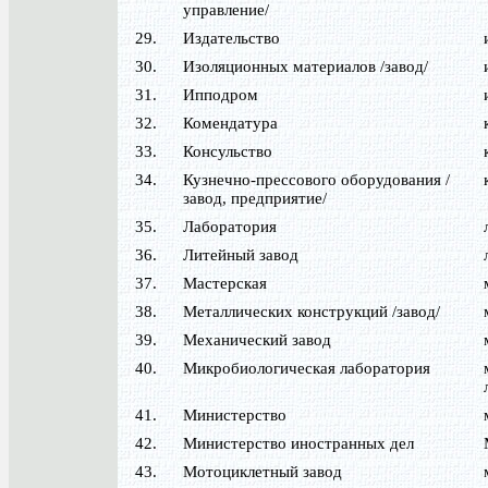
управление/
29.
Издательство
30.
Изоляционных материалов /завод/
31.
Ипподром
32.
Комендатура
33.
Консульство
34.
Кузнечно-прессового оборудования /
завод, предприятие/
35.
Лаборатория
36.
Литейный завод
37.
Мастерская
38.
Металлических конструкций /завод/
39.
Механический завод
40.
Микробиологическая лаборатория
41.
Министерство
42.
Министерство иностранных дел
43.
Мотоциклетный завод