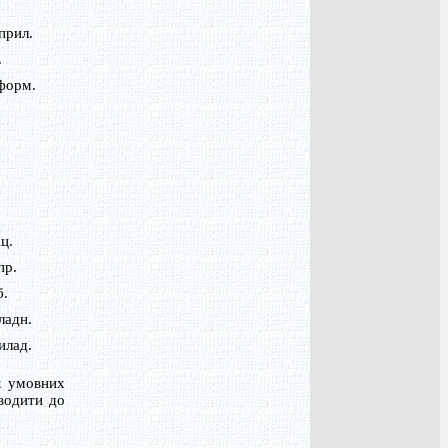
прил.
.
форм.
ц.
пр.
б.
ладн.
илад.
х умовних
водити до