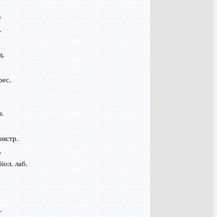
о
.
д.
рес.
н.
.
онстр.
.
іол. лаб.
о
.