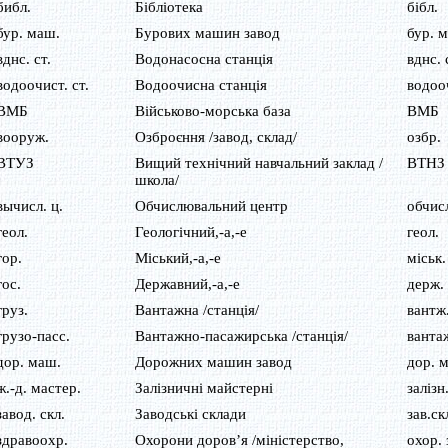
библ.
Бібліотека
бібл.
бур. маш.
Бурових машин завод
бур. 
вднс. ст.
Водонасосна станція
вднс. 
водоочист. ст.
Водоочисна станція
водооч
ВМБ
Військово-морська база
ВМБ
вооруж.
Озброєння /завод, склад/
озбр.
ВТУЗ
Вищий технічний навчальний заклад /
ВТНЗ
школа/
вычисл. ц.
Обчислювальний центр
обчисл
геол.
Геологічний,-а,-е
геол.
гор.
Міський,-а,-е
міськ.
гос.
Державний,-а,-е
держ.
груз.
Вантажна /станція/
вантж
грузо-пасс.
Вантажно-пасажирська /станція/
ванта
дор. маш.
Дорожних машин завод
дор. 
ж.-д. мастер.
Залізничні майстерні
залізн
завод. скл.
Заводські склади
зав.ск
здравоохр.
Охорони доров’я /міністерство,
охор. 