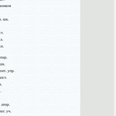
конком
. шк.
ст.
іл.
хн.
апар.
шк.
онт. упр.
міст.
з.
.
.
 апар.
ог. уч.