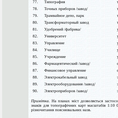
77.
Типография
78.
Точных приборов /завод/
79.
Трамвайное депо, парк
80.
Трансформаторный завод
81.
Удобрений /фабрика/
82.
Университет
83.
Управление
84.
Училище
85.
Учреждение
86.
Фармацевтический /завод/
87.
Финансовое управление
88.
Электрокабельный завод
89.
Электрооборудования /завод/
90.
Электроприборов /завод/
Примітка.
На планах міст дозволяється застосо
знаків для топографічних карт масштабів 1:10 
різночитання пояснювальних назв.