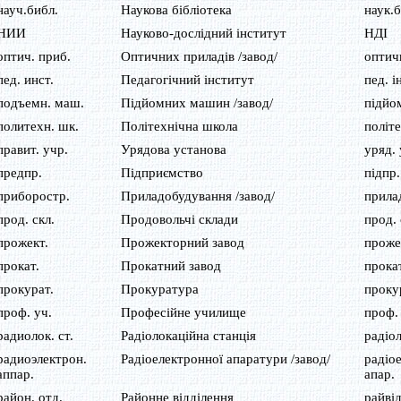
науч.библ.
Наукова бібліотека
наук.б
НИИ
Науково-дослідний інститут
НДІ
оптич. приб.
Оптичних приладів /завод/
оптич
пед. инст.
Педагогічний інститут
пед. і
подъемн. маш.
Підйомних машин /завод/
підйо
политехн. шк.
Політехнічна школа
політе
правит. учр.
Урядова установа
уряд. 
предпр.
Підприємство
підпр.
приборостр.
Приладобудування /завод/
прила
прод. скл.
Продовольчі склади
прод. 
прожект.
Прожекторний завод
проже
прокат.
Прокатний завод
прока
прокурат.
Прокуратура
проку
проф. уч.
Професійне училище
проф.
радиолок. ст.
Радіолокаційна станція
радіол
радиоэлектрон.
Радіоелектронної апаратури /завод/
радіо
аппар.
апар.
район. отд.
Районне відділення
райвід