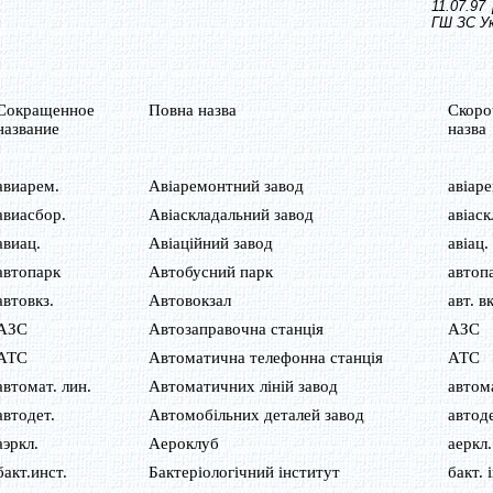
11.07.97
ГШ ЗС Ук
Сокращенное
Повна назва
Скоро
название
назва
авиарем.
Авіаремонтний завод
авіаре
авиасбор.
Авіаскладальний завод
авіаск
авиац.
Авіаційний завод
авіац.
автопарк
Автобусний парк
автоп
автовкз.
Автовокзал
авт. вк
АЗС
Автозаправочна станція
АЗС
АТС
Автоматична телефонна станція
АТС
автомат. лин.
Автоматичних ліній завод
автома
автодет.
Автомобільних деталей завод
автоде
аэркл.
Аероклуб
аеркл.
бакт.инст.
Бактеріологічний інститут
бакт. 