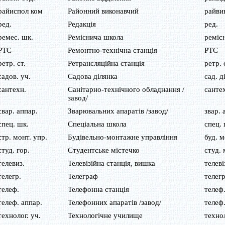
райиспол ком
Районний виконавчий
райви
ред.
Редакція
ред.
ремес. шк.
Реміснича школа
ремісн
РТС
Ремонтно-технічна станція
РТС
ретр. ст.
Ретрансляційна станція
ретр. 
садов. уч.
Садова ділянка
сад. д
сантехн.
Санітарно-технічного обладнання /
санте
завод/
свар. аппар.
Зварювальних апаратів /завод/
звар. 
спец. шк.
Спеціальна школа
спец. 
стр. монт. упр.
Будівельно-монтажне управління
буд. м
студ. гор.
Студентське містечко
студ. 
телевиз.
Телевізійна станція, вишка
телеві
телегр.
Телеграф
телегр
телеф.
Телефонна станція
телеф
телеф. аппар.
Телефонних апаратів /завод/
телеф.
технолог. уч.
Технологічне училище
технол