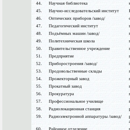
44.
Научная библиотека
45.
Научно-исследовательский институт
46.
Оптических приборов /завод/
47.
Педагогический институт
48.
Подъёмных машин /завод/
49.
Политехническая школа
50.
Правительственное учреждение
51.
Предприятие
52.
Приборостроения /завод/
53.
Продовольственные склады
54.
Прожекторный завод
55.
Прокатный завод
56.
Прокуратура
57.
Профессиональное училище
58.
Радиолокационная станция
59.
Радиоэлектронной аппаратуры /завод/
60.
Районное отделение