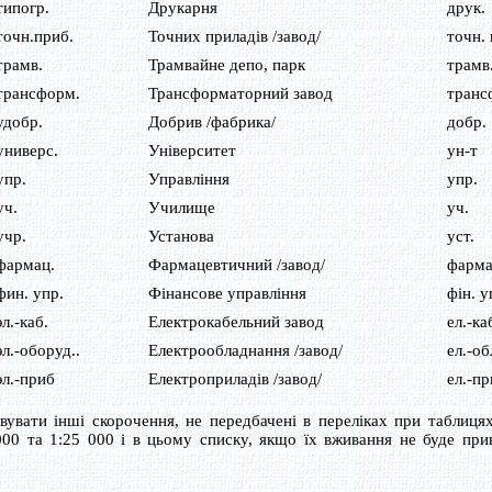
типогр.
Друкарня
друк.
точн.приб.
Точних приладів /завод/
точн. 
трамв.
Трамвайне депо, парк
трамв
трансформ.
Трансформаторний завод
транс
удобр.
Добрив /фабрика/
добр.
универс.
Університет
ун-т
упр.
Управління
упр.
уч.
Училище
уч.
учр.
Установа
уст.
фармац.
Фармацевтичний /завод/
фарма
фин. упр.
Фінансове управління
фін. у
эл.-каб.
Електрокабельний завод
ел.-ка
эл.-оборуд..
Електрообладнання /завод/
ел.-об
эл.-приб
Електроприладів /завод/
ел.-пр
вувати інші скорочення, не передбачені в переліках при таблиця
000 та 1:25 000 і в цьому списку, якщо їх вживання не буде при