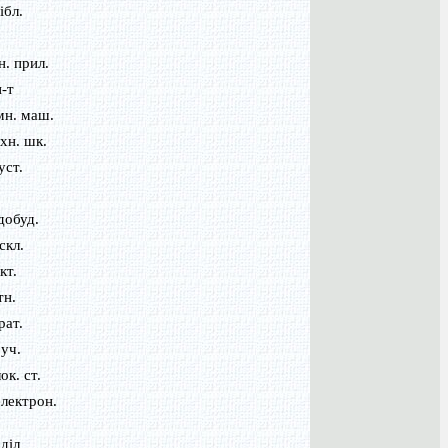
ібл.
н. прил.
н-т
мн. маш.
хн. шк.
уст.
добуд.
скл.
кт.
тн.
рат.
 уч.
ок. ст.
електрон.
діл