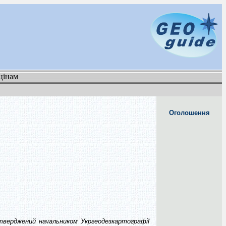
цінам
Оголошення
жений начальником Укргеодезкартографії