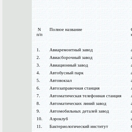
N
Полное название
п/п
1.
Авиаремонтный завод
2.
Авиасборочный завод
3.
Авиационный завод
4.
Автобусный парк
5.
Автовокзал
6.
Автозаправочная станция
7.
Автоматическая телефонная станция
8.
Автоматических линий завод
9.
Автомобильных деталей завод
10.
Аэроклуб
11.
Бактериологический институт