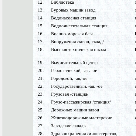
12.
Библиотека
13.
Буровых машин завод
14.
Водонасосная станция
15.
Водоочистительная станция
16.
Военно-морская база
17.
Вооружения /завод, склад/
18.
Высшая техническая школа
19.
Вычислительный центр
20.
Геологический, -ая, -ое
21.
Городской, -ая,-ое
22.
Государственный, -ая, -ое
23.
Грузовая /станция/
24.
Грузо-пассажирская /станция/
25.
Дорожных машин завод
26.
Железнодорожные мастерские
27.
Заводские склады
28.
Здравоохранения /министерство,