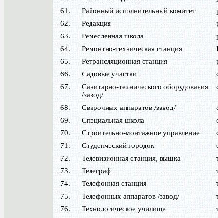
61.
Районный исполнительный комитет
62.
Редакция
63.
Ремесленная школа
64.
Ремонтно-техническая станция
65.
Ретрансляционная станция
66.
Садовые участки
67.
Санитарно-технического оборудования
/завод/
68.
Сварочных аппаратов /завод/
69.
Специальная школа
70.
Строительно-монтажное управление
71.
Студенческий городок
72.
Телевизионная станция, вышка
73.
Телеграф
74.
Телефонная станция
75.
Телефонных аппаратов /завод/
76.
Технологическое училище