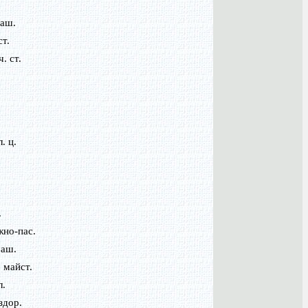
маш.
ст.
. ст.
. ц.
.
жно-пас.
маш.
. майст.
л.
здор.