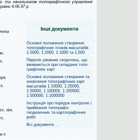
 р. та начальником топографічного управління
раїни 4.06.97 р.
Інші документи
чена
Основні положення створення
топографічних планів масштабів
1:5000, 1:2000, 1:1000 та 1:500
м.
Перелік умовних скорочень, що
л.
вживаються при складанні топо-
графічних карт
Основні положення створення та
арк
оновлення топографічних карт
з.
масштабів 1:10000, 1:25000,
1:50000, 1:100000, 1:200000,
1:500000, 1:1000000
Інструкція про порядок контролю і
приймання топографо-
т. лін.
геодезичних та картографічних
робіт
т.
Всі документи ...
ін-т