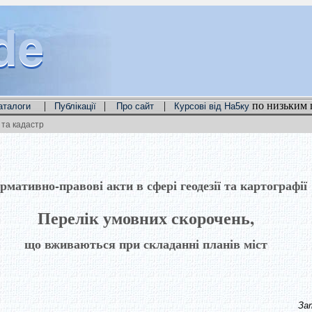
de
de
de
|
|
|
по низьким 
аталоги
Публікації
Про сайт
Курсові від На5ку
та кадастр
рмативно-правові акти в сфері геодезії та картографії
Перелік умовних скорочень,
що вживаються при складанні планів міст
Затверд