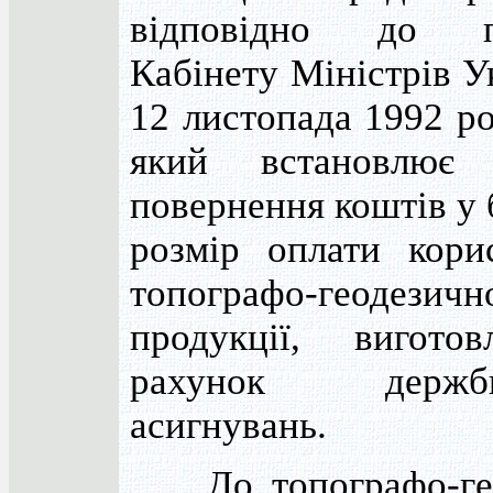
відповідно до п
Кабінету Міністрів У
12 листопада 1992 р
який встановлює 
повернення коштів у
розмір оплати кори
топографо-геодезичн
продукції, вигото
рахунок держбю
асигнувань.
До топографо-гео