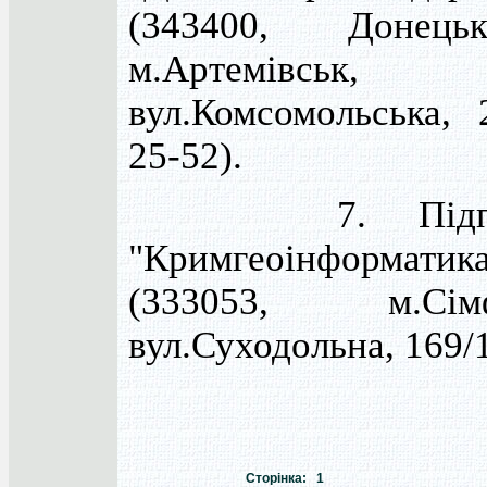
(343400, Донець
м.Артемівськ,
вул.Комсомольська, 
25-52).
7. Підприє
"Кримгеоінформатик
(333053, м.Сімф
вул.Суходольна, 169/
Сторінка: 1