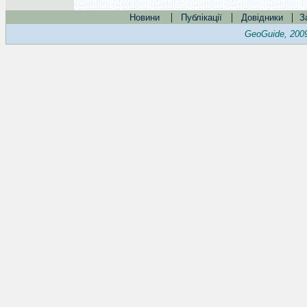
|
|
|
Новини
Публікації
Довідники
З
GeoGuide, 200