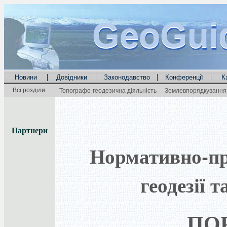
GeoGui
GeoGui
GeoGui
|
|
|
|
Новини
Довідники
Законодавство
Конференції
К
Всі розділи:
Топографо-геодезична діяльність
Землевпорядкування 
Партнери
Нормативно-пра
геодезії 
ПО