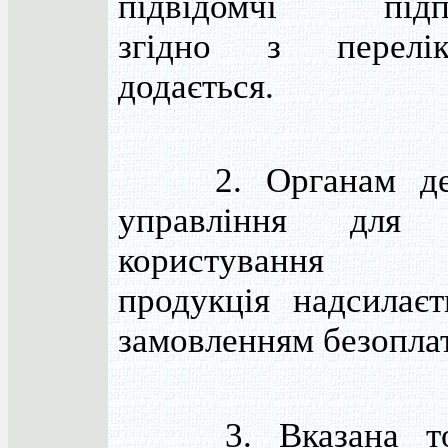
підвідомчі підпр
згідно з перелі
додається.
2. Органам дер
управління для 
користування за
продукція надсилаєт
замовленням безопла
3. Вказана топ