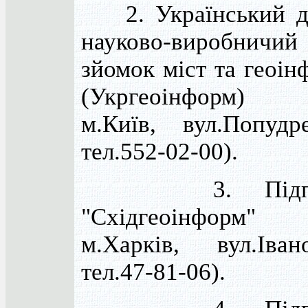
2. Український д
науково-виробничий
зйомок міст та геоі
(Укргеоінформ) 
м.Київ, вул.Попудр
тел.552-02-00).
3. Підприє
"Східгеоінформ" 
м.Харків, вул.Іва
тел.47-81-06).