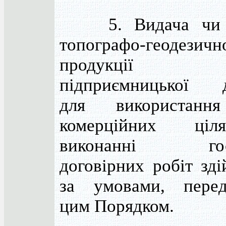
5. Видача чи п
топографо-геодезичн
продукції суб
підприємницької д
для використан
комерційних ці
виконанні госп
договірних робіт зд
за умовами, перед
цим Порядком.