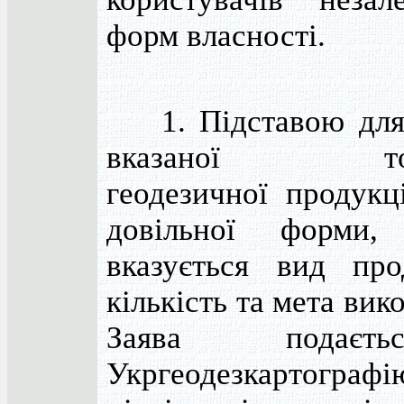
форм власності.
1. Підставою для 
вказаної топо
геодезичної продукц
довільної форми
вказується вид прод
кількість та мета вик
Заява подає
Укргеодезкартограф