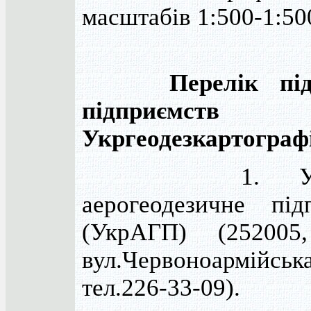
масштабів 1:500-1:50
Перелік підві
підприємств
Укргеодезкартографі
1. Украї
аерогеодезичне під
(УкрАГП) (252005,
вул.Червоноармійс
тел.226-33-09).