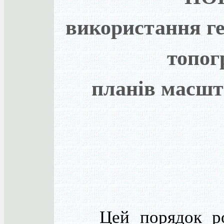
використання ге
топог
планів масшта
Цей порядок роз