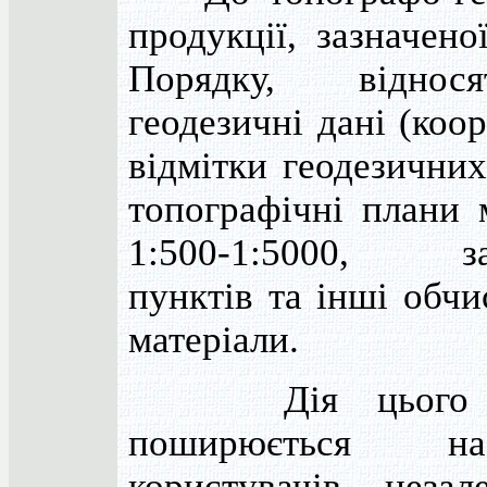
продукції, зазначен
Порядку, віднос
геодезичні дані (коо
відмітки геодезичних
топографічні плани 
1:500-1:5000, за
пунктів та інші обч
матеріали.
Дія цього П
поширюється н
користувачів неза