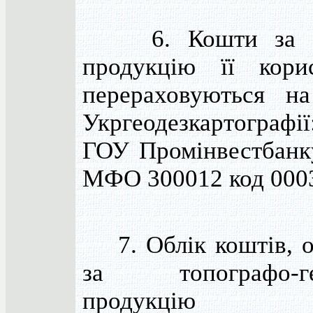
6. Кошти за за
продукцію її кори
перераховуються н
Укргеодезкартографі
ГОУ Промінвестбанк
МФО 300012 код 000
7. Облік коштів, 
за топографо-ге
продукцію в