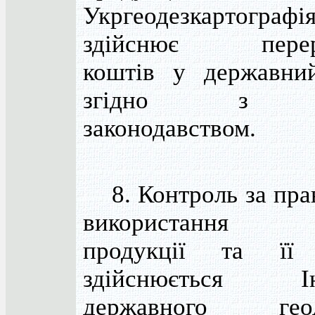
Укргеодезкартографі
здійснює перера
коштів у державни
згідно з ч
законодавством.
8. Контроль за пра
використання в
продукції та її
здійснюється Ін
державного геод