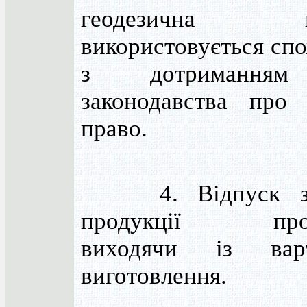
геодезична пр
використовується сп
з дотриманням
законодавства про 
право.
4. Відпуск заз
продукції прово
виходячи із вар
виготовлення.