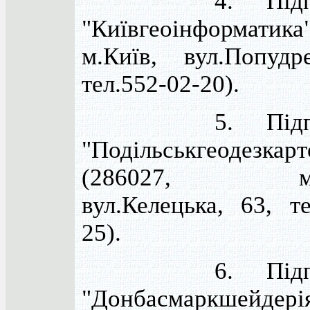
4. Підприє
"Київгеоінформатика
м.Київ, вул.Попудр
тел.552-02-20).
5. Підприє
"Подільськгеодезкарт
(286027, м.Ві
вул.Келецька, 63, т
25).
6. Підприє
"Донбасмаркшейдері