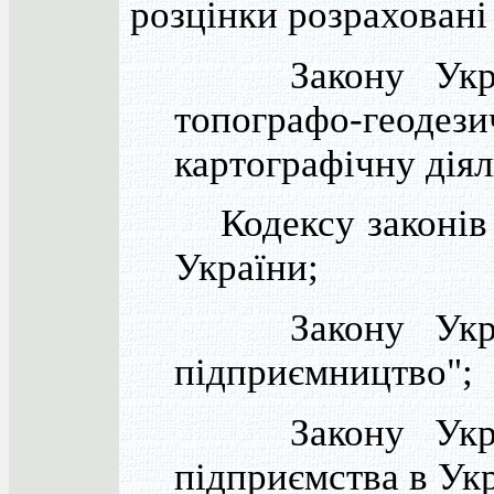
розцінки розраховані 
Закону Украї
топографо-гео
картографічну діял
Кодексу законів
України;
Закону Украї
підприємництво";
Закону Украї
підприємства в Укр