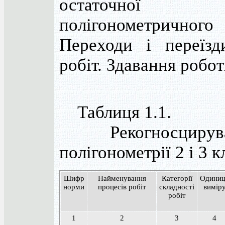
остаточно
полігонометрич
Переходи і переїзд
робіт. Здавання робот
Таблиця 1.1.
Рекогносцируван
полігонометрії 2 і 3 к
Шифр
Найменування
Категорії
Одиниц
норми
процесів робіт
складності
вимір
робіт
1
2
3
4