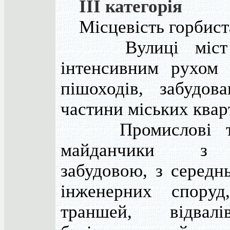
III категорія
Місцевість горбист
Вулиці міст 
інтенсивним рухом 
пішоходів, забудова
частини міських квар
Промислові та 
майданчики з 
забудовою, з середн
інженерних споруд,
траншей, відвалі