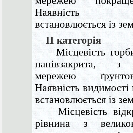
мережею покраще
Наявність в
встановлюється із зем
II категорія
Місцевість горбис
напівзакрита, з
мережею ґрунто
Наявність видимості
встановлюється із зем
Місцевість відкри
рівнина з велико