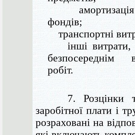
амортизація 
фондів;
транспортні витр
інші витрати, п
безпосереднім в
робіт.
7. Розцінки та
заробітної плати і т
розраховані на відпо
які включають компл