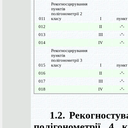
Рекогносцирування
пунктів
полігонометрії 2
011
класу
I
пункт
012
II
-"-
013
III
-"-
014
IV
-"-
Рекогносцирування
пунктів
полігонометрії 3
015
класу
I
пункт
016
II
-"-
017
III
-"-
018
IV
-"-
1.2. Рекогностува
полігонометрії 4 