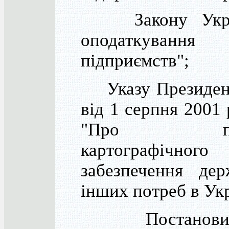
Закону Украї
оподаткування
підприємств";
Указу Президент
від 1 серпня 2001
"Про полі
картографічного
забезпечення де
інших потреб в Укр
Постанови К