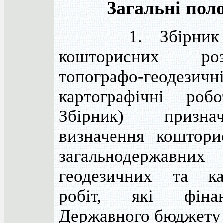
Загальні пол
1. Збірник у
кошторисних ро
топографо-геод
картографічні роб
Збірник) призн
визначення кошторис
загальнодержавних
геодезичних та ка
робіт, які фіна
Державного бюджету 