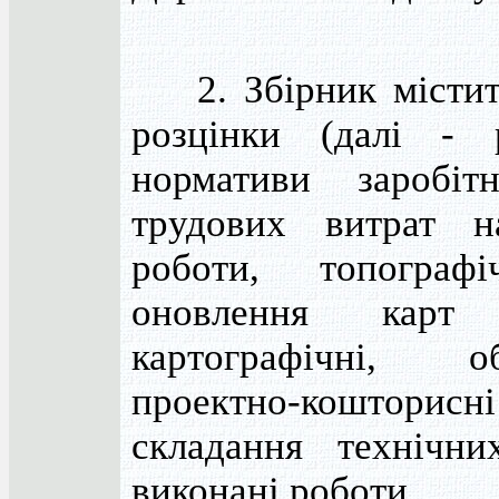
2. Збірник містит
розцінки (далі - 
нормативи заробіт
трудових витрат н
роботи, топографі
оновлення карт
картографічні, об
проектно-кошторис
складання технічни
виконані роботи.