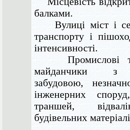
Місцевість відкрита
балками.
Вулиці міст і се
транспорту і пішохо
інтенсивності.
Промислові та 
майданчики з 
забудовою, незначн
інженерних споруд,
траншей, відвал
будівельних матеріалі