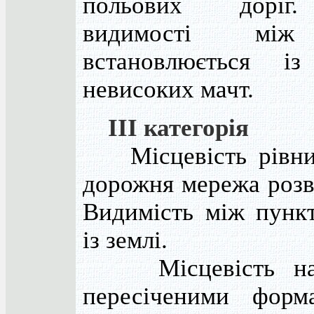
польових доріг.
видимості між
встановлюється і
невисоких мачт.
III категорія
Місцевість рівнин
дорожня мережа розв
Видимість між пункт
із землі.
Місцевість напі
пересіченими форм