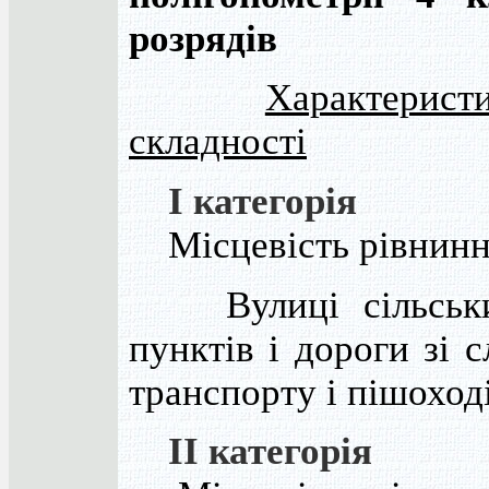
розрядів
Характерист
складності
I категорія
Місцевість рівнинна
Вулиці сільськи
пунктів і дороги зі 
транспорту і пішоході
II категорія