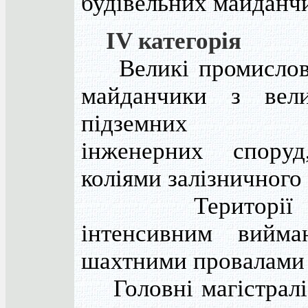
будівельних майданчи
IV категорія
Великі промислові 
майданчики з вел
підземних ком
інженерних споруд
коліями залізничного
Території ру
інтенсивним вийма
шахтними провалами 
Головні магістралі 