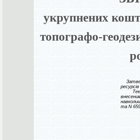
укрупнених кошт
топографо-геодези
р
Затверд
ресурсів
Текст в
внесен
навколиш
та N 659 