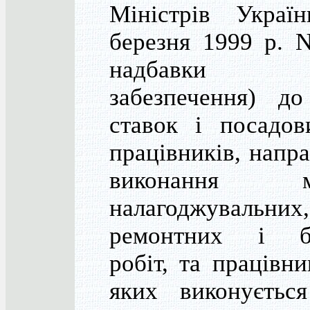
Міністрів Украї
березня 1999 р. 
надбавки (
забезпечення) д
ставок і посадов
працівників, напр
виконання мо
налагоджувальних,
ремонтних і бу
робіт, та працівни
яких виконуєтьс