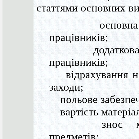
статтями основних ви
основна за
працівників;
додаткова з
працівників;
відрахування на
заходи;
польове забезпеч
вартість матеріал
знос мало
предметів;