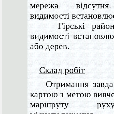
мережа відсутня
видимості встановлює
Гірські райони.
видимості встановлює
або дерев.
Склад робіт
Отримання завданн
картою з метою вивче
маршруту рух