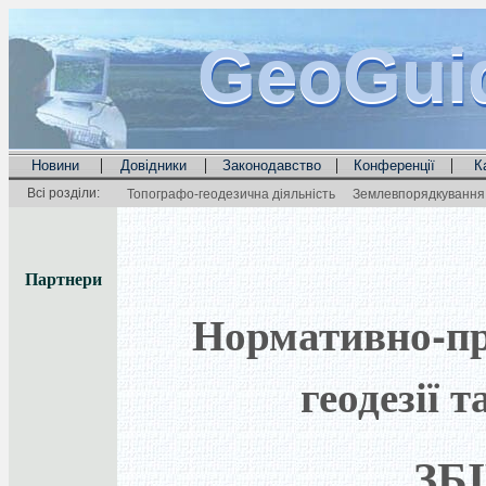
GeoGui
GeoGui
GeoGui
|
|
|
|
Новини
Довідники
Законодавство
Конференції
К
Всі розділи:
Топографо-геодезична діяльність
Землевпорядкування 
Партнери
Нормативно-пра
геодезії 
ЗБ