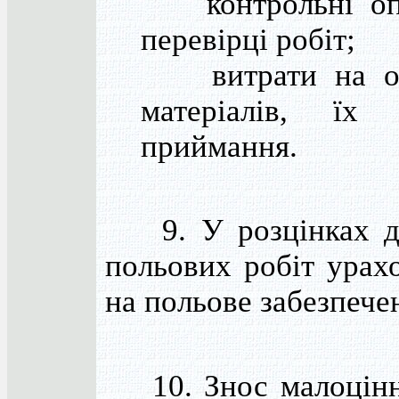
контрольні опе
перевірці робіт;
витрати на оф
матеріалів, їх
приймання.
9. У розцінках дл
польових робіт урах
на польове забезпече
10. Знос малоцінн