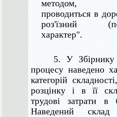
методом, п
проводиться в дор
роз'їзний (пе
характер".
5. У Збірнику д
процесу наведено ха
категорій складності
розцінку і в її скл
трудові затрати в б
Наведений склад