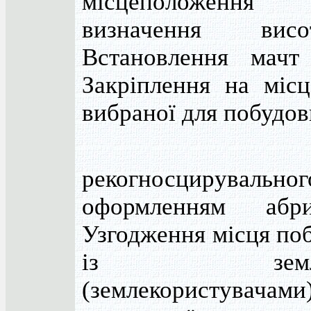
місцеположення
визначення вис
Встановлення мачт
Закріплення на місц
вибраної для побудов
Заповн
рекогносцирувально
оформленням абр
Узгодження місця по
із землевла
(землекористувачами