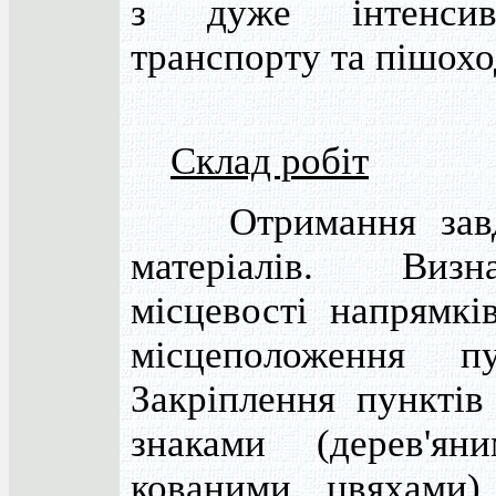
з дуже інтенси
транспорту та пішохо
Склад робіт
Отримання завда
матеріалів. Виз
місцевості напрямкі
місцеположення пу
Закріплення пунктів
знаками (дерев'ян
кованими цвяхами)