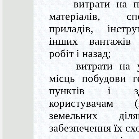
витрати на пе
матеріалів, спо
приладів, інстр
інших вантажів
робіт і назад;
витрати на уз
місць побудови г
пунктів і з
користувачам (в
земельних діл
забезпечення їх сх