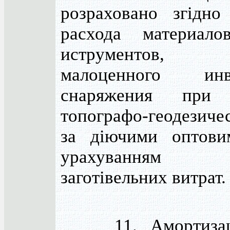
розраховано згідн
расхода материал
иструментов, 
малоценного ин
снаряжения при 
топографо-геодезиче
за діючими оптови
урахуванням тр
заготівельних витрат.
11. Амортизаці