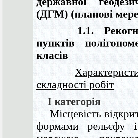
державної геодези
(ДГМ) (планові мере
1.1. Рекогнос
пунктів полігоном
класів
Характерист
складності робіт
I категорія
Місцевість відкрит
формами рельєфу і