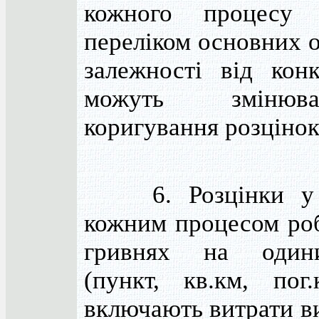
кожного процесу
переліком основних о
залежності від кон
можуть змінюв
коригування розцінок
6. Розцінки у З
кожним процесом роб
гривнях на один
(пункт, кв.км, пог
включають витрати в