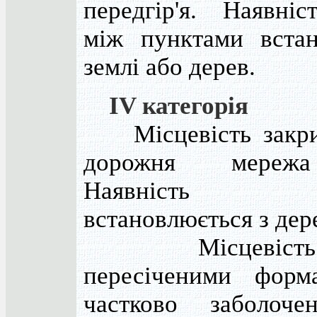
передгір'я. Наявніс
між пунктами встан
землі або дерев.
IV категорія
Місцевість закрит
дорожня мережа
Наявність в
встановлюється з дер
Місцевість з
пересіченими форм
частково заболоче