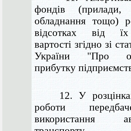
фондів (прилади, 
обладнання тощо) р
відсотках від їх
вартості згідно зі ст
України "Про оп
прибутку підприємств
12. У розцінках
роботи передба
використання авт
транспорту.