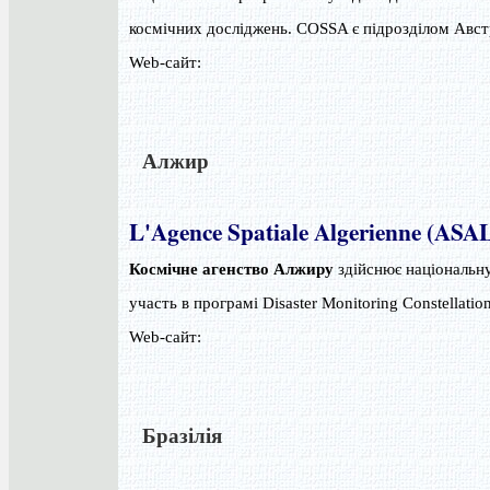
космічних досліджень. COSSA є підрозділом Австр
Web-сайт:
Алжир
L'Agence Spatiale Algerienne (ASA
Космічне агенство Алжиру
здійснює національн
участь в програмі Disaster Monitoring Constellatio
Web-сайт:
Бразілія