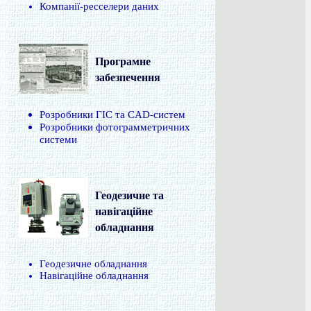
Компанії-ресселери даних
Програмне
забезпечення
Розробники ГІС та CAD-систем
Розробники фотограмметричних
системи
Геодезичне та
навігаційне
обладнання
Геодезичне обладнання
Навігаційне обладнання