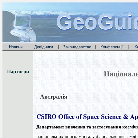
GeoGui
GeoGui
GeoGui
|
|
|
|
Новини
Довідники
Законодавство
Конференції
К
Національ
Партнери
Австралія
CSIRO Office of Space Science & A
Департамент вивчення та застосування косміч
національних програм в галузі дослідження землі