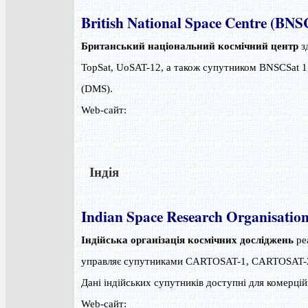
British National Space Centre (BNS
Британський національний космічний центр
з
TopSat, UoSAT-12, а також супутником BNSCSat 1, 
(DMS).
Web-сайт:
Індія
Indian Space Research Organisatio
Індійська організація космічних досліджень
ре
управляє супутниками CARTOSAT-1, CARTOSAT-
Дані індійських супутників доступні для комерці
Web-сайт: