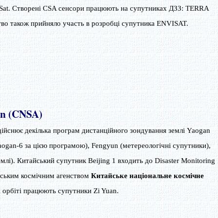
dSat. Створені CSA сенсори працюють на супутниках ДЗЗ: TERRA
во також прийняло участь в розробці супутника ENVISAT.
on (CNSA)
ійснює декілька програм дистанційного зондування землі Yaogan
ogan-6 за цією програмою), Fengyun (метереологічні супутники),
млі). Китайський супутник Beijing 1 входить до Disaster Monitoring
ильським космічним агенством
Китайське національне космічне
 орбіті працюють супутники Zi Yuan.