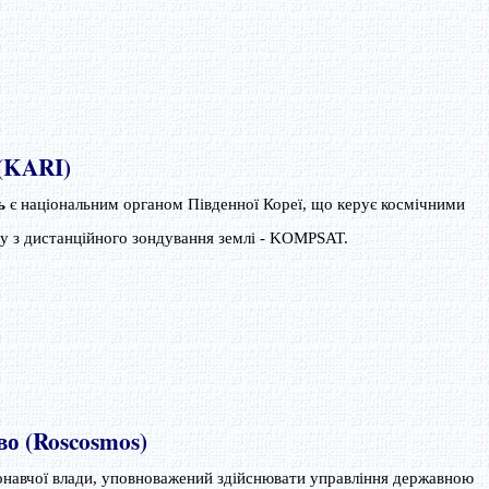
 (KARI)
ь
є національним органом Південної Кореї, що керує космічними
му з дистанційного зондування землі - KOMPSAT.
во (Roscosmos)
онавчої влади, уповноважений здійснювати управління державною