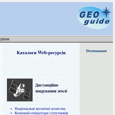
цінам
Каталоги Web-ресурсів
Оголошення
Дистанційне
зондування землі
Національні космічні агенства
Компанії-оператори супутників