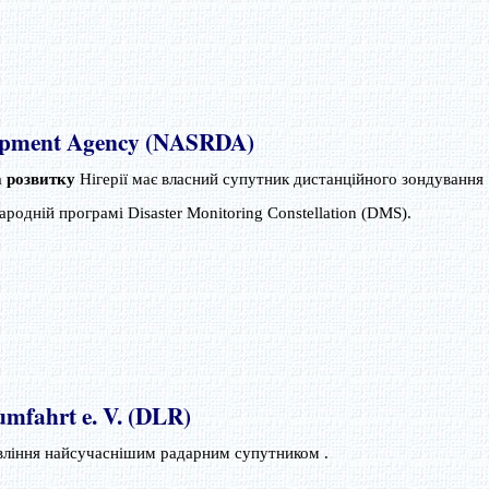
lopment Agency (NASRDA)
а розвитку
Нігерії має власний супутник дистанційного зондування
народній програмі Disaster Monitoring Constellation (DMS).
umfahrt e. V. (DLR)
вління найсучаснішим радарним супутником .