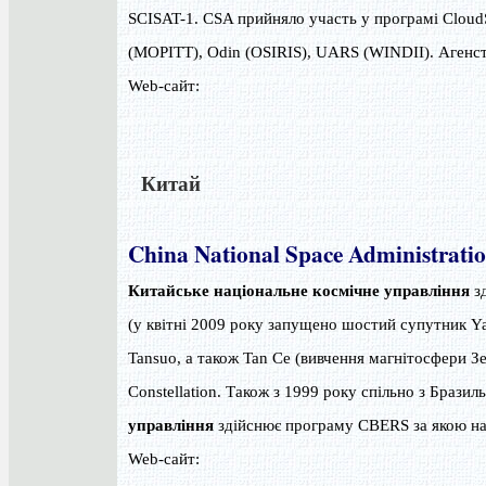
SCISAT-1. CSA прийняло участь у програмі Clou
(MOPITT), Odin (OSIRIS), UARS (WINDII). Агенст
Web-сайт:
Китай
China National Space Administrati
Китайське національне космічне управління
зд
(у квітні 2009 року запущено шостий супутник Ya
Tansuo, а також Tan Ce (вивчення магнітосфери Зе
Constellation. Також з 1999 року спільно з Браз
управління
здійснює програму CBERS за якою на
Web-сайт: