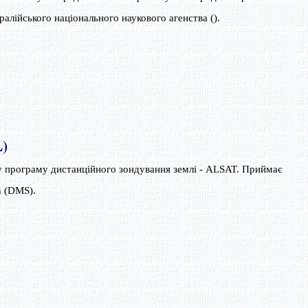
алійського національного наукового агенства ().
L)
у програму дистанційного зондування землі - ALSAT. Приймає
n (DMS).