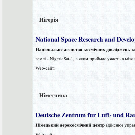
Нігерія
National Space Research and Deve
Національне агенство космічних досліджень т
землі - NigeriaSat-1, з яким приймає участь в між
Web-сайт:
Німетчина
Deutsche Zentrum fur Luft- und Ra
Німецький аерокосмічний центр
здійснює упра
Web-сайт: