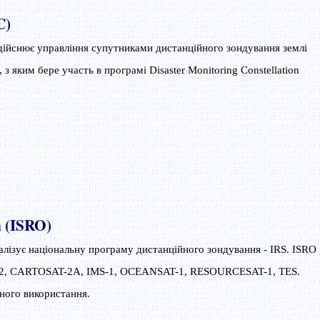
C)
дійснює управління супутниками дистанційного зондування землі
з яким бере участь в програмі Disaster Monitoring Constellation
n (ISRO)
алізує національну програму дистанційного зондування - IRS. ISRO
2, CARTOSAT-2A, IMS-1, OCEANSAT-1, RESOURCESAT-1, TES.
йного використання.