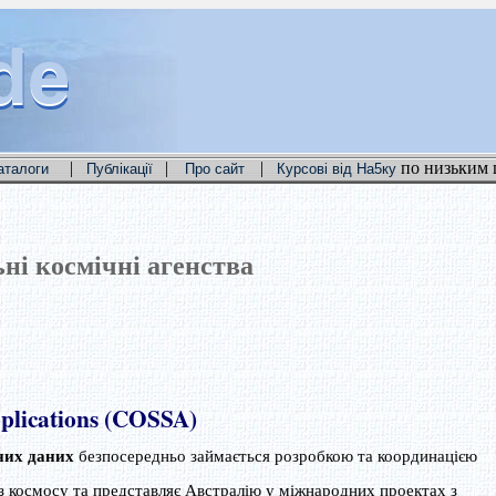
de
de
de
|
|
|
по низьким 
аталоги
Публікації
Про сайт
Курсові від На5ку
ні космічні агенства
pplications (COSSA)
них даних
безпосередньо займається розробкою та координацією
 з космосу та представляє Австралію у міжнародних проектах з