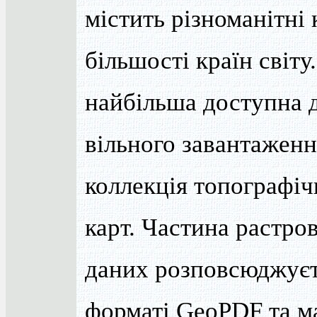
містить різноманітні 
більшості країн світу
найбільша доступна 
вільного завантаженн
коллекція топографі
карт. Частина растро
даних розповсюджуєт
форматі GeoPDF та м