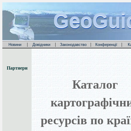
GeoGui
GeoGui
GeoGui
|
|
|
|
Новини
Довідники
Законодавство
Конференції
К
Партнери
Каталог
картографічн
ресурсів по кра