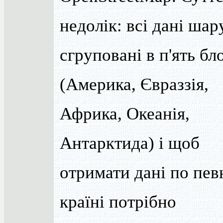
недолік: всі дані шар
сгруповані в п'ять бл
(Америка, Євраззія,
Африка, Океанія,
Антарктида) і щоб
отримати дані по пев
країні потрібно