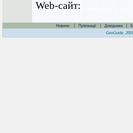
Web-сайт:
|
|
|
Новини
Публікації
Довідники
З
GeoGuide, 200