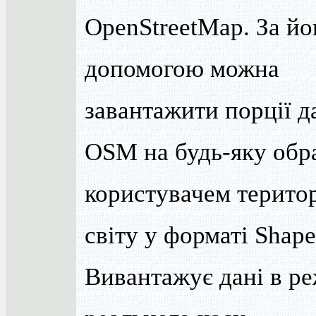
OpenStreetMap. За йо
допомогою можна
завантажити порції д
OSM на будь-яку обр
користувачем терито
світу у форматі Shape
Вивантажує дані в р