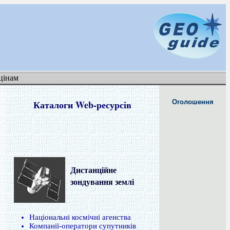
цінам
Каталоги Web-ресурсів
Оголошення
Дистанційне
зондування землі
Національні космічні агенства
Компанії-оператори супутників