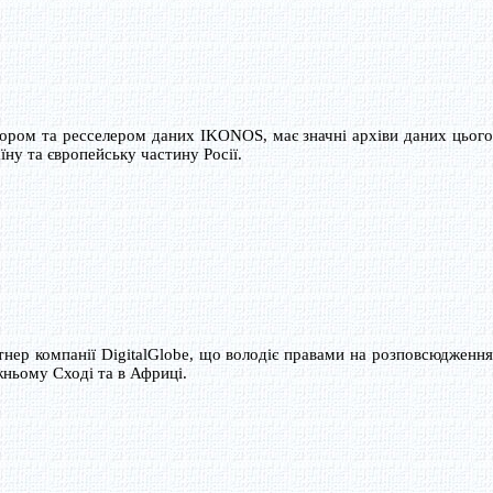
тором та ресселером даних IKONOS, має значні архіви даних цього
ну та європейську частину Росії.
тнер компанії DigitalGlobe, що володіє правами на розповсюдження
жньому Сході та в Африці.