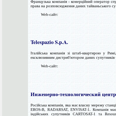
Французька компанія - комерційний оператор сп
права на розповсюдження даних тайваньського 
Web-сайт:
Telespazio S.p.A.
Італійська компанія зі штаб-квартирою у Ри
ексклюзивним дистриб'ютором даних супутників 
Web-сайт:
Инженерно-технологический цент
Російська компанія, яка має власну мережу станц
EROS-B, RADARSAT, ENVISAT-1. Компанія має е
індійських супутників CARTOSAT-1 та Resou