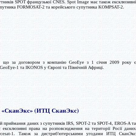
утників SPOT французької CNES. Spot Image має також ексклюзивні
супутника FORMOSAT-2 та корейського супутника KOMPSAT-2.
мі, що за договором з компанію GeoEye з 1 січня 2009 року є
GeoEye-1 та IKONOS у Європі та Північній Африці.
р «СканЭкс» (ИТЦ СканЭкс)
ій приймання даних з супутників IRS, SPOT-2 та SPOT-4, EROS-A та
ксклюзивні права на розповсюдження на території Росії даних
rcesat-1. Також за дистриб'ютерськими угодами ИТЦ СканЭкс