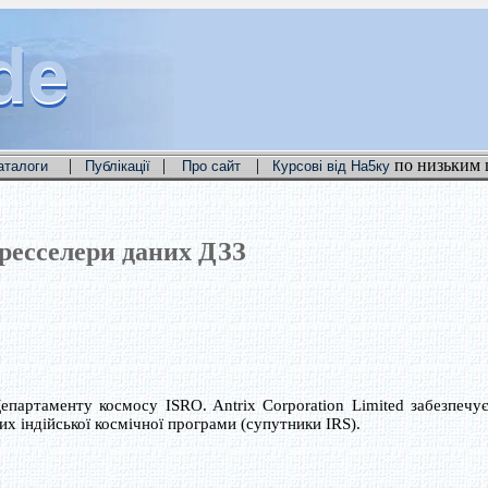
de
de
de
|
|
|
по низьким 
аталоги
Публікації
Про сайт
Курсові від На5ку
ресселери даних ДЗЗ
епартаменту космосу ISRO. Antrix Corporation Limited забезпечує
х індійської космічної програми (супутники IRS).