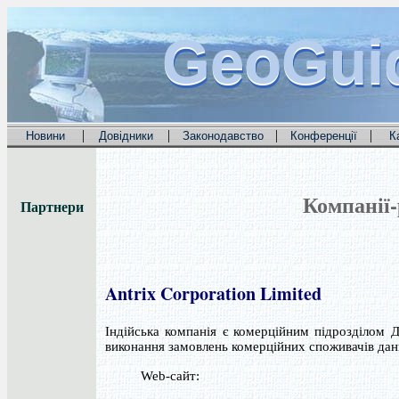
GeoGui
GeoGui
GeoGui
|
|
|
|
Новини
Довідники
Законодавство
Конференції
К
Компанії-
Партнери
Antrix Corporation Limited
Індійська компанія є комерційним підрозділом Д
виконання замовлень комерційних споживачів дани
Web-сайт: