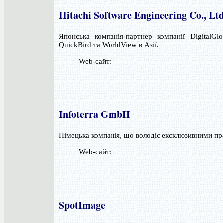
Hitachi Software Engineering Co., Lt
Японська компанія-партнер компанії DigitalG
QuickBird та WorldView в Азії.
Web-сайт:
Infoterra GmbH
Німецька компанія, що володіє ексклюзивними п
Web-сайт:
SpotImage