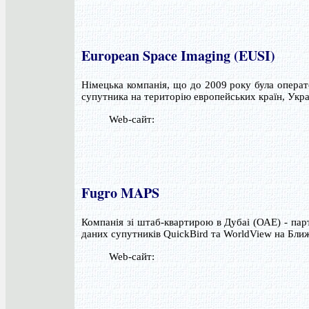
European Space Imaging (EUSI)
Німецька компанія, що до 2009 року була опера
супутника на територію европейських країн, Украї
Web-сайт:
Fugro MAPS
Компанія зі штаб-квартирою в Дубаі (ОАЕ) - пар
даних супутників QuickBird та WorldView на Бли
Web-сайт: