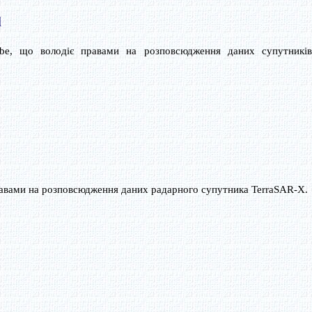
d
lobe, що володіє правами на розповсюдження даних супутників
равами на розповсюдження даних радарного супутника TerraSAR-X.