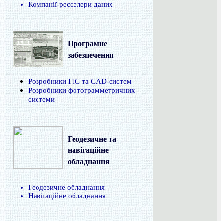
Компанії-ресселери даних
Програмне
забезпечення
Розробники ГІС та CAD-систем
Розробники фотограмметричних
системи
Геодезичне та
навігаційне
обладнання
Геодезичне обладнання
Навігаційне обладнання