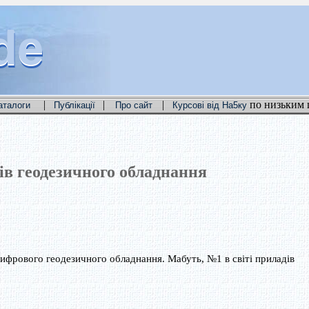
de
de
de
|
|
|
по низьким 
аталоги
Публікації
Про сайт
Курсові від На5ку
в геодезичного обладнання
ифрового геодезичного обладнання. Мабуть, №1 в світі приладів