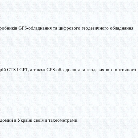
иробників GPS-обладнання та цифрового геодезичного обладнання.
ерій GTS і GPT, а також GPS-обладнання та геодезичного оптичного
домий в Україні своїми тахеометрами.