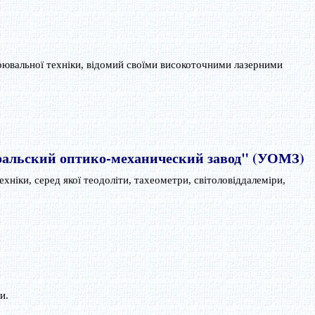
рювальної техніки, відомий своїми високоточними лазерними
ральский оптико-механический завод" (УОМЗ)
хніки, серед якої теодоліти, тахеометри, світоловіддалеміри,
и.