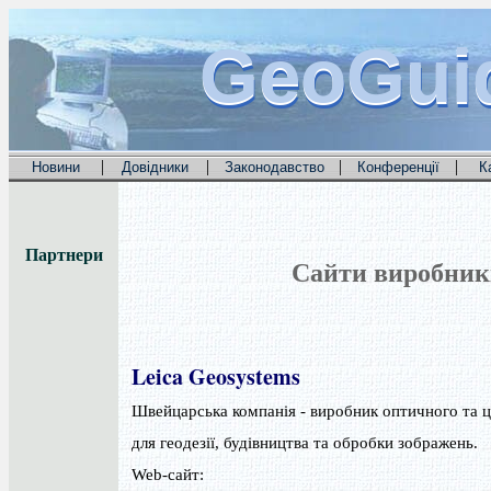
GeoGui
GeoGui
GeoGui
|
|
|
|
Новини
Довідники
Законодавство
Конференції
К
Партнери
Сайти виробникі
Leica Geosystems
Швейцарська компанія - виробник оптичного та ц
для геодезії, будівництва та обробки зображень.
Web-сайт: