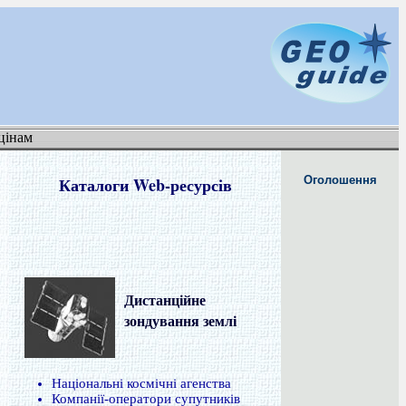
цінам
Каталоги Web-ресурсів
Оголошення
Дистанційне
зондування землі
Національні космічні агенства
Компанії-оператори супутників