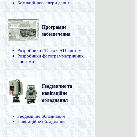
Компанії-ресселери даних
Програмне
забезпечення
Розробники ГІС та CAD-систем
Розробники фотограмметричних
системи
Геодезичне та
навігаційне
обладнання
Геодезичне обладнання
Навігаційне обладнання