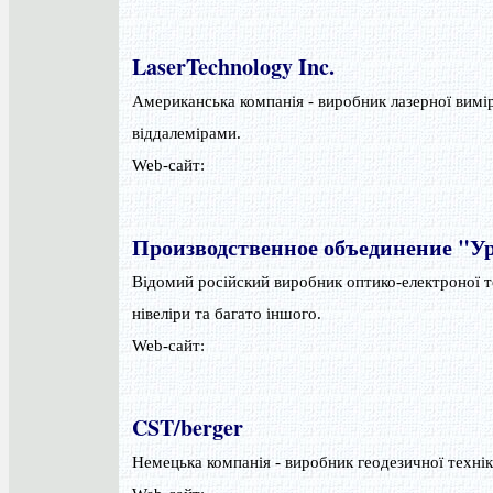
LaserTechnology Inc.
Американська компанія - виробник лазерної вимі
віддалемірами.
Web-сайт:
Производственное объединение "У
Відомий російский виробник оптико-електроної те
нівеліри та багато іншого.
Web-сайт:
CST/berger
Немецька компанія - виробник геодезичної технік