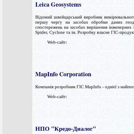
Leica Geosystems
Відомий швейцарський виробник вимірювального 
першу чергу на засобах обробки даних геоде
спостережень на засобах вирішення інженерних з
Spider, Cyclone та ін. Розробку власне ГІС-продук
Web-сайт:
MapInfo Corporation
Компанія розробник ГІС MapInfo - однієї з найпоп
Web-сайт:
НПО "Кредо-Диалог"