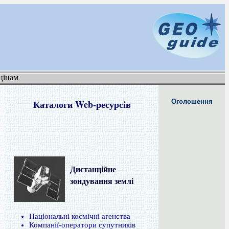
цінам
Каталоги Web-ресурсів
Оголошення
Дистанційне
зондування землі
Національні космічні агенства
Компанії-оператори супутників