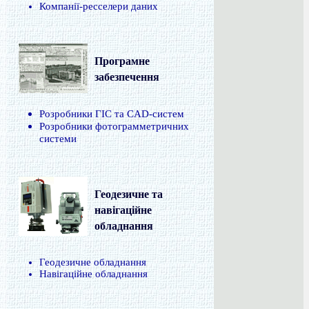
Компанії-ресселери даних
Програмне
забезпечення
Розробники ГІС та CAD-систем
Розробники фотограмметричних
системи
Геодезичне та
навігаційне
обладнання
Геодезичне обладнання
Навігаційне обладнання