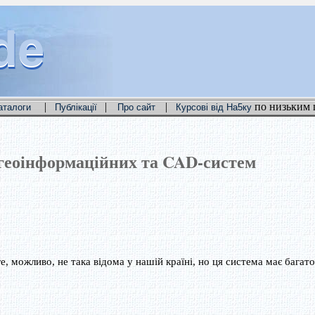
de
de
de
|
|
|
по низьким 
аталоги
Публікації
Про сайт
Курсові від На5ку
геоінформаційних та CAD-систем
e, можливо, не така відома у нашій країні, но ця система має багато