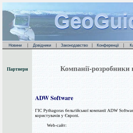
GeoGui
GeoGui
GeoGui
|
|
|
|
Новини
Довідники
Законодавство
Конференції
К
Компанії-розробники 
Партнери
ADW Software
ГІС Pythagoras бельгійської компанії ADW Softwar
користувачів у Європі.
Web-сайт: