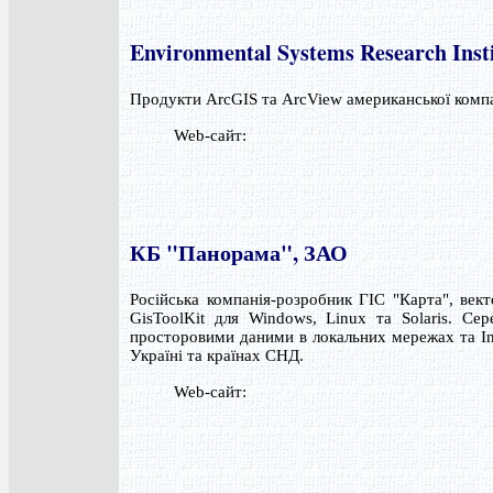
Environmental Systems Research Inst
Продукти ArcGIS та ArcView американської компан
Web-сайт:
КБ "Панорама", ЗАО
Російська компанія-розробник ГІС "Карта", век
GisToolKit для Windows, Linux та Solaris. Се
просторовими даними в локальних мережах та Inte
Україні та країнах СНД.
Web-сайт: