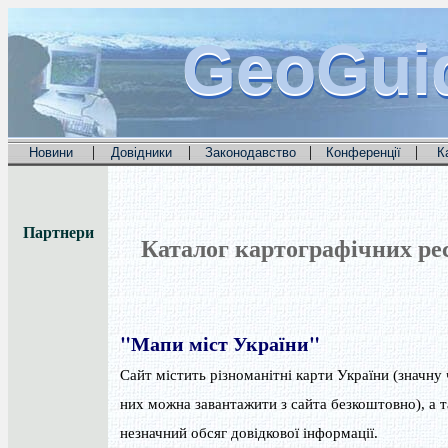
GeoGui
GeoGui
GeoGui
|
|
|
|
Новини
Довідники
Законодавство
Конференції
К
Партнери
Каталог картографічних ре
"Мапи міст України"
Сайт містить різноманітні карти України (значну 
них можна завантажити з сайта безкоштовно), а 
незначний обсяг довідкової інформації.