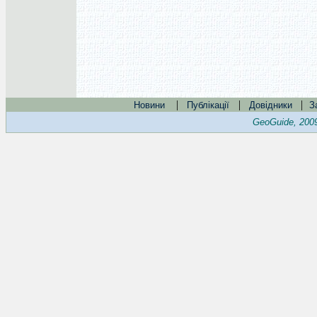
|
|
|
Новини
Публікації
Довідники
З
GeoGuide, 200