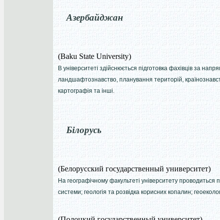
Азербайджан
(Baku State University)
В університеті здійснюється підготовка фахівців за напря
ландшафтознавство, планування територій, країнознавств
картографія та інші.
Білорусь
(Белорусский государственный университет)
На географічному факультеті університету проводиться п
системи; геологія та розвідка корисних копалин; геоеколо
(Полоцкий государственный университет)