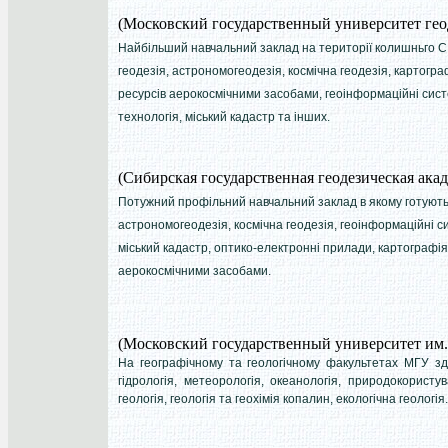
(Московский государственный университет ге
Найбільший навчальний заклад на території колишньго С
геодезія, астрономогеодезія, космічна геодезія, картог
ресурсів аерокосмічними засобами, геоінформаційні систе
технологія, міський кадастр та інших.
(Сибирская государственная геодезическая ака
Потужний профільний навчальний заклад в якому готуютьс
астрономогеодезія, космічна геодезія, геоінформаційні си
міський кадастр, оптико-електронні прилади, картографія
аерокосмічними засобами.
(Московский государственный университет им.
На географічному та геологічному факультетах МГУ зді
гідрологія, метеорологія, океанологія, природокористува
геологія, геологія та геохімія копалин, екологічна геологія.