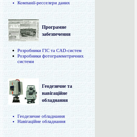
Компанії-ресселери даних
Програмне
забезпечення
Розробники ГІС та CAD-систем
Розробники фотограмметричних
системи
Геодезичне та
навігаційне
обладнання
Геодезичне обладнання
Навігаційне обладнання