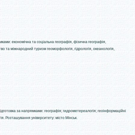
мками: економічна та соціальна географія, фізична географія,
о та міжнародний туризм геоморфологія, гідрологія, океанологія,
ідготовка за напрямками: географія; гидрометереалогія; геоінформаційні
гія. Розташування університету: місто Мінськ.