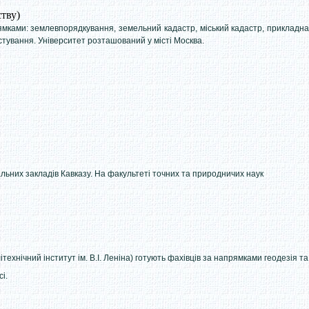
тву)
рямками: землевпорядкування, земельний кадастр, міський кадастр, прикладна
тування. Університет розташований у місті Москва.
льних закладів Кавказу. На факультеті точних та природничих наук
ехнічний інститут ім. В.І. Леніна) готують фахівців за напрямками геодезія та
і.