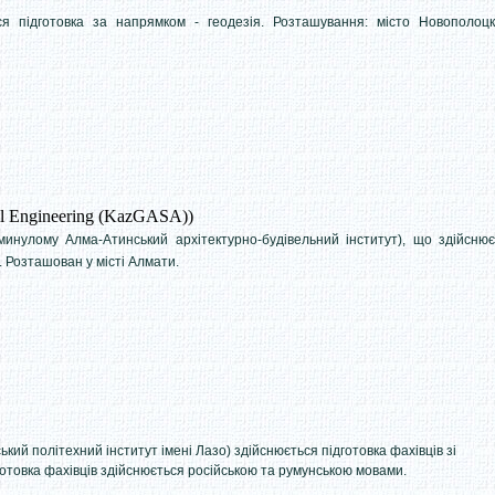
ся підготовка за напрямком - геодезія. Розташування: місто Новополоцк
il Engineering (KazGASA))
минулому Алма-Атинський архітектурно-будівельний інститут), що здійснює
. Розташован у місті Алмати.
кий політехний інститут імені Лазо) здійснюється підготовка фахівців зі
дготовка фахівців здійснюється російською та румунською мовами.