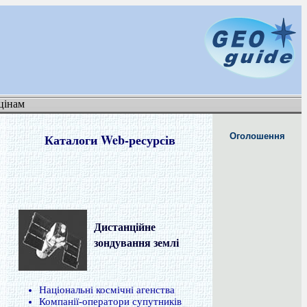
цінам
Каталоги Web-ресурсів
Оголошення
Дистанційне
зондування землі
Національні космічні агенства
Компанії-оператори супутників