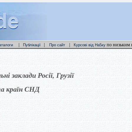
de
de
de
|
|
|
по низьким 
аталоги
Публікації
Про сайт
Курсові від На5ку
ні заклади Росії, Грузії
а країн СНД