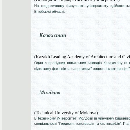
На геодезичному факультеті університету здійснюєть
Вітебської області.
Казахстан
(Kazakh Leading Academy of Architecture and Civ
Один з провідних навчальних закладів Казахстану (в 
підготовку фахівців за напрямком "геодезія і картографія"
Молдова
(Technical University of Moldova)
В Технічному Університеті Молдови (в минулому Кишинівсь
спеціальності "Геодезія, топографія та картографія". Пі