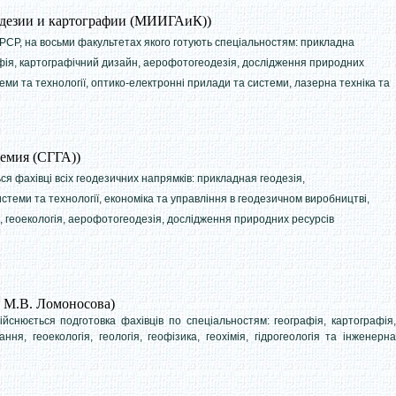
одезии и картографии (МИИГАиК))
РСР, на восьми факультетах якого готують спеціальностям: прикладна
рафія, картографічний дизайн, аерофотогеодезія, дослідження природних
ми та технології, оптико-електронні прилади та системи, лазерна техніка та
демия (СГГА))
я фахівці всіх геодезичних напрямків: прикладная геодезія,
стеми та технології, економіка та управління в геодезичном виробництві,
, геоекологія, аерофотогеодезія, дослідження природних ресурсів
 М.В. Ломоносова)
йснюється подготовка фахівців по спеціальностям: географія, картографія,
ння, геоекологія, геологія, геофізика, геохімія, гідрогеологія та інженерна