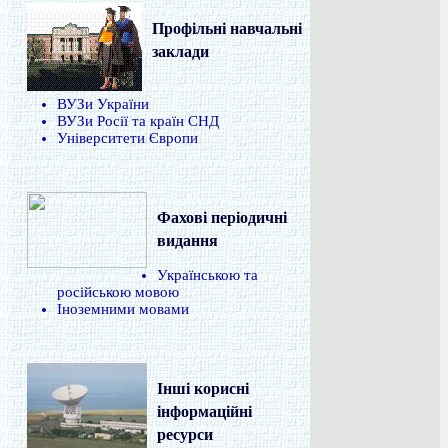
Профільні навчальні
заклади
ВУЗи України
ВУЗи Росії та країн СНД
Університети Європи
Фахові періодичні
видання
Українською та
російською мовою
Іноземними мовами
Інші корисні
інформаційні
ресурси