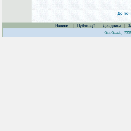
До поч
|
|
|
Новини
Публікації
Довідники
З
GeoGuide, 200