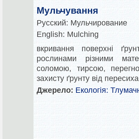
Мульчування
Русский:
Мульчирование
English:
Mulching
вкривання поверхні ґрунт
рослинами різними мат
соломою, тирсою, перегно
захисту ґрунту від пересиха
Джерело:
Екологія: Тлумач