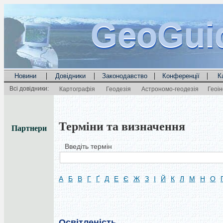
GeoGui
GeoGui
GeoGui
|
|
|
|
Новини
Довідники
Законодавство
Конференції
К
Всі довідники:
Картографія
Геодезія
Астрономо-геодезія
Геоі
Терміни та визначення
Партнери
Введіть термін
А
Б
В
Г
Ґ
Д
Е
Є
Ж
З
І
Й
К
Л
М
Н
О
Освітленість