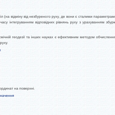
іл (на відміну від незбуреного руху, де вони є сталими параметрам
асу інтегруванням відповідних рівнянь руху з урахуванням збурю
мічній геодезії та інших науках є ефективним методом обчисленн
руху.
к
оординат на поверхні.
значення