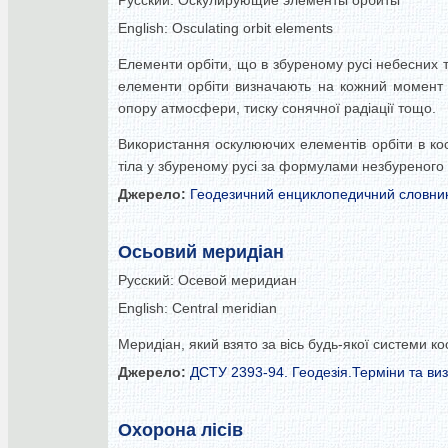
Русский:
Оскулирующие элементы орбиты
English:
Osculating orbit elements
Елементи орбіти, що в збуреному русі небесних т
елементи орбіти визначають на кожний момент ч
опору атмосфери, тиску сонячної радіації тощо.
Використання оскулюючих елементів орбіти в кос
тіла у збуреному русі за формулами незбуреного 
Джерело:
Геодезичний енциклопедичний словни
Осьовий меридіан
Русский:
Осевой меридиан
English:
Central meridian
Меридіан, який взято за вісь будь-якої системи к
Джерело:
ДСТУ 2393-94. Геодезія.Терміни та ви
Охорона лісів