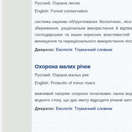
Русский:
Охрана лесов
English:
Forest conservation
система науково обґрунтованих біологічних, лісот
збереження, раціональне використання й відтво
господарських та інших корисних властивостей.
винищення та нераціонального використання лісо
Джерело:
Екологія: Тлумачний словник
Охорона малих річок
Русский:
Охрана малых рек
English:
Protectin of minor rivers
важливий напрям охорони початкових ланок водн
водного стоку, що дає змогу відродити річкові за
Джерело:
Екологія: Тлумачний словник