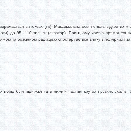
 виражається в люксах (лк). Максимальна освітленість відкритих м
оти) до 95...110 тис. лк (екватор). При цьому частка прямої соня
ямою та розсіяною радіацією спостерігається влітку в полярних і з
х порід біля підніжжя та в нижній частині крутих гірських схилів.