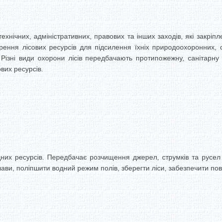
ехнічних, адміністративних, правових та інших заходів, які закріпл
рення лісових ресурсів для підсилення їхніх природоохоронних,
 Різні види охорони лісів передбачають протипожежну, санітарну 
вих ресурсів.
их ресурсів. Передбачає розчищення джерел, струмків та русел рі
плави, поліпшити водний режим полів, зберегти ліси, забезпечити п