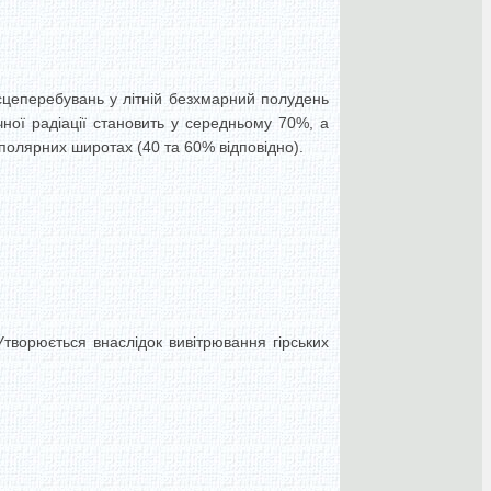
ісцеперебувань у літній безхмарний полудень
чної радіації становить у середньому 70%, а
аполярних широтах (40 та 60% відповідно).
 Утворюється внаслідок вивітрювання гірських