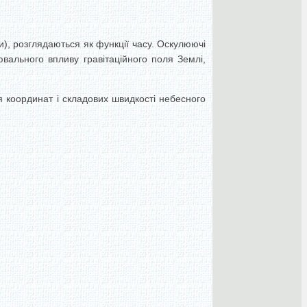
и), розглядаються як функції часу. Оскулюючі
вального впливу гравітаційного поля Землі,
я координат і складових швидкості небесного