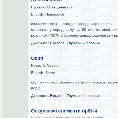
Русский:
Освещенность
English:
Illuminance
світловий потік, що падає на одиницю поверхні;
становить у середньому від 80 тис. (помірні шир
розсіяної – 30%. Обернене співвідношення між пр
Джерело:
Екологія: Тлумачний словник
Осип
Русский:
Осыпь
English:
Scree
скупчення несортованих кутастих уламків гірськи
порід.
Джерело:
Екологія: Тлумачний словник
Оскулюючі елементи орбіти