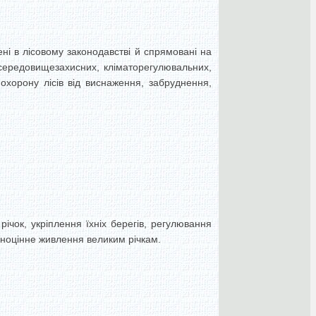
ені в лісовому законодавстві й спрямовані на
 середовищезахисних, кліматорегулювальних,
охорону лісів від виснаження, забруднення,
чок, укріплення їхніх берегів, регулювання
овноцінне живлення великим річкам.