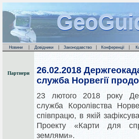
GeoGui
GeoGui
GeoGui
|
|
|
|
Новини
Довідники
Законодавство
Конференції
К
26.02.2018
Держгеокада
Партнери
служба Норвегії прод
23 лютого 2018 року Дер
служба Королівства Норвег
співпрацю, в якій зафіксув
Проекту «Карти для сп
землями».