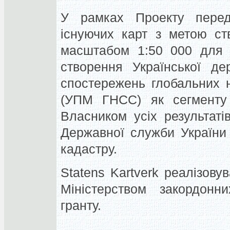
У рамках Проекту перед
існуючих карт з метою ст
масштабом 1:50 000 для в
створення Української де
спостережень глобальних н
(УПМ ГНСС) як сегменту 
Власником усіх результат
Державної служби України з
кадастру.
Statens Kartverk реалізов
Міністерством закордонн
гранту.