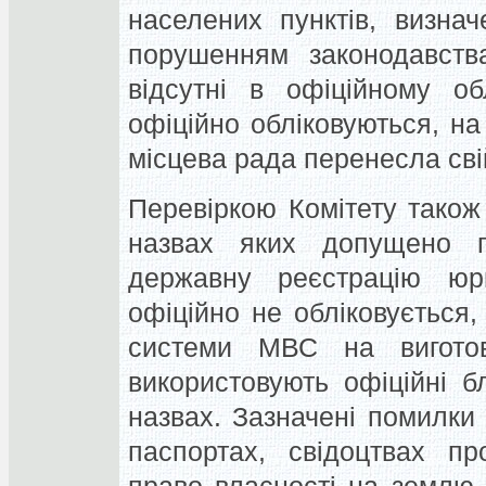
населених пунктів, визнач
порушенням законодавства
відсутні в офіційному об
офіційно обліковуються, на
місцева рада перенесла сві
Перевіркою Комітету також
назвах яких допущено п
державну реєстрацію юр
офіційно не обліковується,
системи МВС на виготов
використовують офіційні 
назвах. Зазначені помилки
паспортах, свідоцтвах п