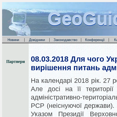
GeoGui
GeoGui
GeoGui
|
|
|
|
Новини
Довідники
Законодавство
Конференції
К
08.03.2018
Для чого Укр
Партнери
вирішення питань адм
На календарі 2018 рік. 27 р
Але досі на її території
адміністративно-територіал
РСР (неіснуючої держави). 
Указом Президії Верховн