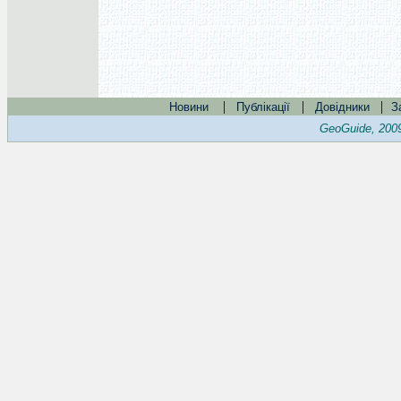
|
|
|
Новини
Публікації
Довідники
З
GeoGuide, 200