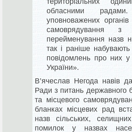
територіальних оди
обласними радам
уповноважених органів
самоврядування з 
перейменування назв на
так і раніше набувають
повідомлень про них у
України».
В’ячеслав Негода навів да
Ради з питань державного б
та місцевого самоврядува
бланках місцевих рад вст
назв сільських, селищни
помилок у назвах насе