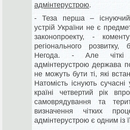
адмінтерустрою
.
- Теза перша – існуючий 
устрій України не є предм
законопроекту, - комент
регіонального розвитку
Негода
. - Але чіткі 
адмінтерустрою держава п
не можуть бути ті, які вст
Натомість існують сучасні 
країні четвертий рік впр
самоврядування та терито
визначення чітких про
адмінтерустрою є одним із ї