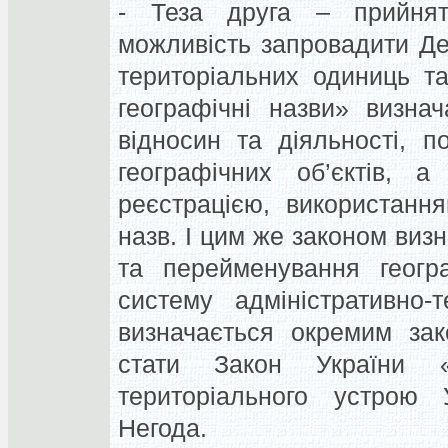
- Теза друга – прийнят
можливість запровадити Де
територіальних одиниць т
географічні назви» визна
відносин та діяльності, п
географічних об’єктів, а
реєстрацією, використанн
назв. І цим же законом ви
та перейменування геогра
систему адміністративно-
визначається окремим за
стати Закон України «
територіального устрою
Негода
.