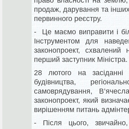
право власності на землю,
продаж, дарування та інших
первинного реєстру.
- Це маємо виправити і біл
Інструментом для навед
законопроект, схвалений 
перший заступник Міністра.
28 лютого на засіданні 
будівництва, регіонал
самоврядування, В’ячесл
законопроект, який визнача
вирішенням питань адмінте
- Після цього, звичайно