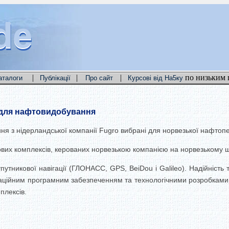
de
de
de
|
|
|
по низьким 
аталоги
Публікації
Про сайт
Курсові від На5ку
 для нафтовидобування
я з нідерландської компанії Fugro вибрані для норвезької нафтопер
ових комплексів, керованих норвезькою компанією на норвезькому ш
тникової навігації (ГЛОНАСС, GPS, BeiDou і Galileo). Надiйнiсть т
вігаційним програмним забезпеченням та технологічними розробками
плексів.