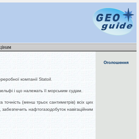
цінам
Оголошення
еробної компанії Statoil.
ельфі і що належать її морським судам.
а точність (менш трьох сантиметрів) всіх цих
, забезпечить нафтогазодобуток навігаційним