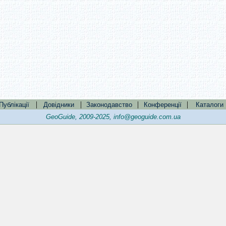
|
|
|
|
Публікації
Довідники
Законодавство
Конференції
Каталоги
GeoGuide, 2009-2025,
info@geoguide.com.ua