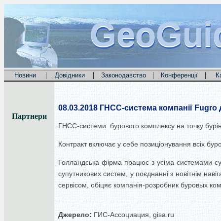
GeoGui
GeoGui
GeoGui
|
|
|
|
Новини
Довідники
Законодавство
Конференції
К
08.03.2018
ГНСС-система компанії Fugro
Партнери
ГНСС-системи бурового комплексу на точку бурінн
Контракт включає у себе позиціонування всіх бур
Голландська фірма працює з усіма системами супу
супутникових систем, у поєднанні з новітнім на
сервісом, обіцяє компанія-розробник буровых ком
Джерело:
ГИС-Ассоциация, gisa.ru