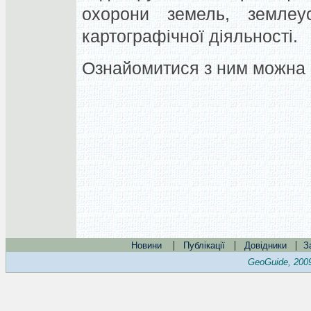
охорони земель, землеус
картографічної діяльності.
Ознайомитися з ним можна 
|
|
|
Новини
Публікації
Довідники
З
GeoGuide, 200