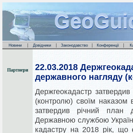
GeoGui
GeoGui
GeoGui
|
|
|
|
Новини
Довідники
Законодавство
Конференції
К
22.03.2018
Держгеокада
Партнери
державного нагляду (
Держгеокадастр затвердив
(контролю) своїм наказом
затвердив річний план д
Державною службою України 
кадастру на 2018 рік, що