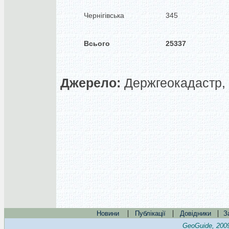
Чернігівська
345
Всього
25337
Джерело:
Держгеокадастр, 
|
|
|
Новини
Публікації
Довідники
З
GeoGuide, 200