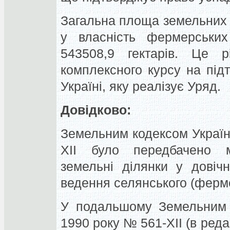
Загальна площа земельних д
у власність фермерських
543508,9 гектарів. Це
комплексного курсу на під
Україні, яку реалізує Уряд.
Довідково:
Земельним кодексом Україн
XII було передбачено м
земельні ділянки у довіч
ведення селянського (ферме
У подальшому Земельним к
1990 року № 561-XII (в реда