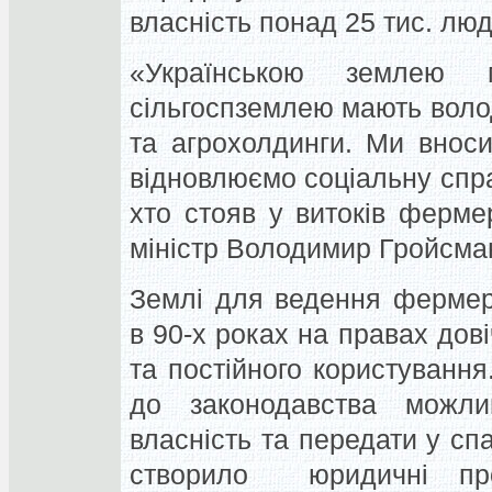
власність понад 25 тис. люд
«Українською землею 
сільгоспземлею мають воло
та агрохолдинги. Ми внос
відновлюємо соціальну спр
хто стояв у витоків ферме
міністр Володимир Гройсма
Землі для ведення фермер
в 90-х роках на правах дов
та постійного користуванн
до законодавства можли
власність та передати у 
створило юридичні про