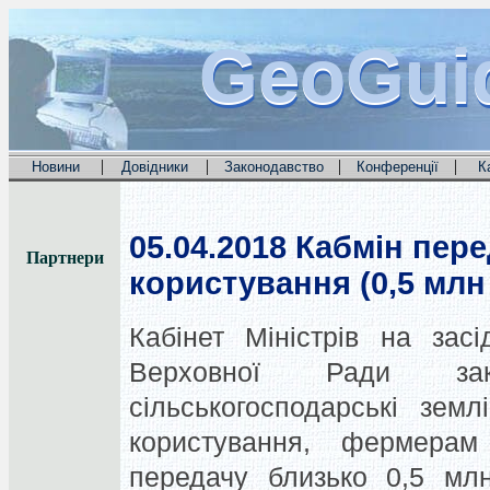
GeoGui
GeoGui
GeoGui
|
|
|
|
Новини
Довідники
Законодавство
Конференції
К
05.04.2018
Кабмін пере
Партнери
користування (0,5 млн
Кабінет Міністрів на зас
Верховної Ради зак
сільськогосподарські земл
користування, фермерам 
передачу близько 0,5 млн