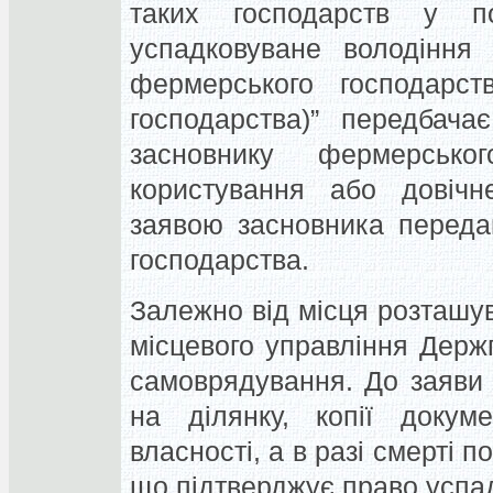
таких господарств у по
успадковуване володіння
фермерського господарств
господарства)” передбача
засновнику фермерсько
користування або довічн
заявою засновника переда
господарства.
Залежно від місця розташу
місцевого управління Держ
самоврядування. До заяви 
на ділянку, копії докуме
власності, а в разі смерті 
що підтверджує право успа