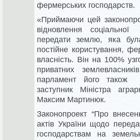
фермерських господарств.
«Приймаючи цей законопро
відновлення соціальної
передати землю, яка бул
постійне користування, ф
власність. Він на 100% уз
приватних землевласникі
парламент його також 
заступник Міністра аграр
Максим Мартинюк.
Законопроект “Про внесен
актів України щодо перед
господарствам на земельн