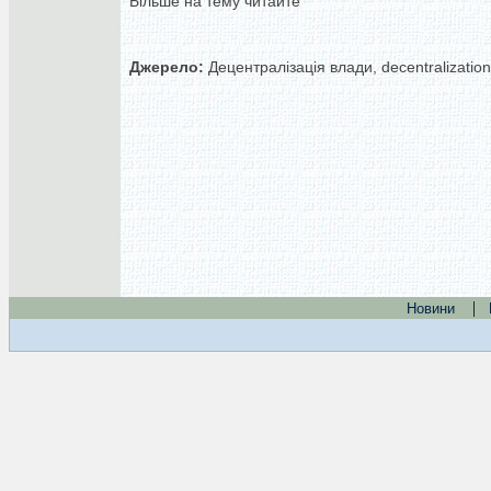
Більше на тему читайте
Джерело:
Децентралізація влади, decentralization
|
Новини