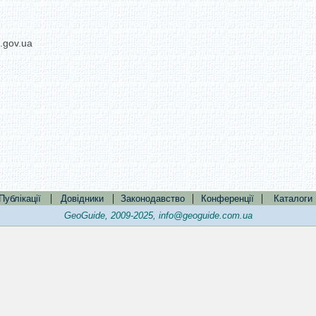
.gov.ua
|
|
|
|
Публікації
Довідники
Законодавство
Конференції
Каталоги
GeoGuide, 2009-2025,
info@geoguide.com.ua