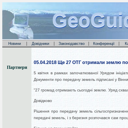
GeoGui
GeoGui
GeoGui
|
|
|
|
Новини
Довідники
Законодавство
Конференції
К
05.04.2018
Ще 27 ОТГ отримали землю по
Партнери
5 квітня в рамках започаткованої Урядом ініці
Документи про передачу земель підписані у Вінни
"27 громад отримають сьогодні землю. Уряд схвал
Довідково
Рішення про передачу земель сільгоспризначенн
передачі земель, і з березня розпочався сам проц