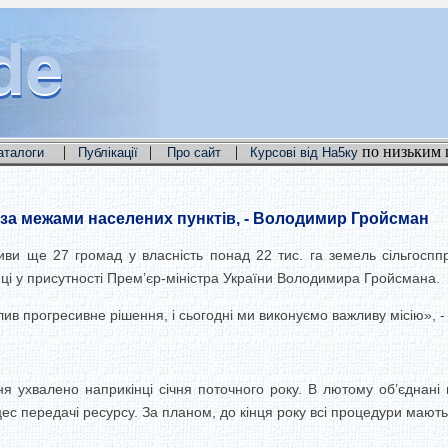
de
de
de
|
|
|
по низьким 
аталоги
Публікації
Про сайт
Курсові від На5ку
за межами населених пунктів, - Володимир Гройсман
ативи ще 27 громад у власність понад 22 тис. га земель сільгосп
ці у присутності Прем’єр-міністра України
Володимира Гройсмана
.
ив прогресивне рішення, і сьогодні ми виконуємо важливу місію», -
я ухвалено наприкінці січня поточного року. В лютому об’єднан
ес передачі ресурсу. За планом, до кінця року всі процедури мають