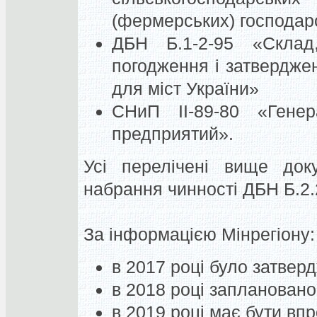
(фермерських) господар
ДБН Б.1-2-95 «Склад,
погодження і затвердже
для міст України»
СНиП ІІ-89-80 «Ген
предприятий».
Усі перелічені вище доку
набрання чинності ДБН Б.2.
За інформацією Мінрегіону:
в 2017 році було затвер
в 2018 році заплановано
в 2019 році має бути в