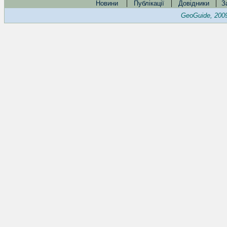
|
|
|
Новини
Публікації
Довідники
З
GeoGuide, 200