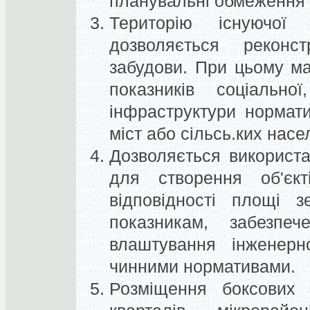
планувальні обмеження
Територію існуючої
дозволяється рекон
забудови
. При цьому ма
показників соціально
інфраструктури нормат
міст або сільсь.ких насе
Дозволяється використ
для створення об'єкті
відповідності площі з
показникам, забезпе
влаштування інженерн
чинними нормативами.
Розміщення боксових 