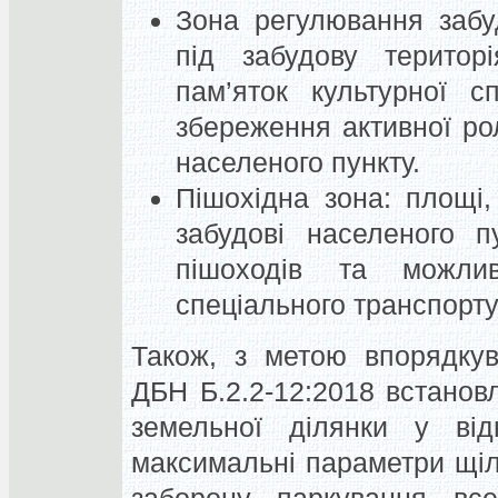
Зона регулювання забу
під забудову терито
пам’яток культурної 
збереження активної рол
населеного пункту.
Пішохідна зона:
площі, 
забудові населеного 
пішоходів та можлив
спеціального транспорту
Також,
з метою впорядкув
ДБН Б.2.2-12:2018 встанов
земельної ділянки у від
максимальні параметри щіл
заборону паркування все