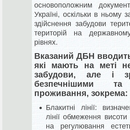
основоположним докумен
Україні
, оскільки в ньому 
здійснення забудови терит
територій на державному
рівнях.
Вказаний ДБН вводить 
які мають на меті н
забудови, але і з
безпечнішими т
проживання, зокрема:
Блакитні лінії:
визначен
лінії обмеження висоти
на регулювання естети