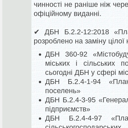
чинності не раніше ніж чере
офіційному виданні.
✔
ДБН Б.2.2-12:2018 «Пл
розроблено на заміну цілої 
ДБН 360-92 «Містобуд
міських і сільських 
сьогодні ДБН у сфері мі
ДБН Б.2.4-1-94 «Пла
поселень»
ДБН Б.2.4-3-95 «Генера
підприємств»
ДБН Б.2.4-4-97 «Пл
сільськогосподарськ