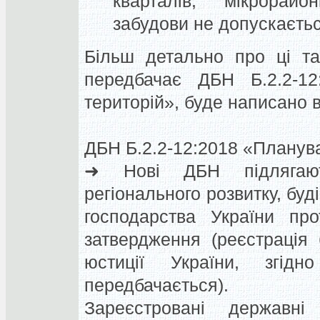
кварталів, мікрорайо
забудови
не допускаєть
Більш детально про ці та
передбачає ДБН Б.2.2-12
територій», буде написано в
ДБН Б.2.2-12:2018 «Планува
➜
Нові ДБН підлягают
регіонального розвитку, бу
господарства України
про
затвердження
(реєстрація 
юстиції України, згідн
передбачається).
Зареєстровані державні