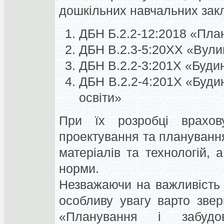
дошкільних навчальних закл
ДБН Б.2.2-12:2018 «План
ДБН В.2.3-5:20ХХ «Вулиц
ДБН В.2.2-3:201Х «Будин
ДБН В.2.2-4:201Х «Будин
освіти»
При їх розробці врахов
проектування та планування 
матеріалів та технологій, 
норми.
Незважаючи на важливість 
особливу увагу варто зве
«Планування і забудо