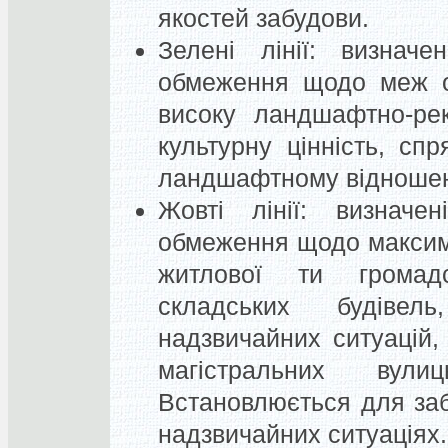
якостей забудови.
Зелені лінії:
визначені
обмеження щодо меж о
високу ландшафтно-рек
культурну цінність, сп
ландшафтному відношенн
Жовті лінії:
визначені
обмеження щодо максим
житлової ти громадс
складських будівел
надзвичайних ситуацій,
магістральних вули
Встановлюється для заб
надзвичайних ситуаціях.