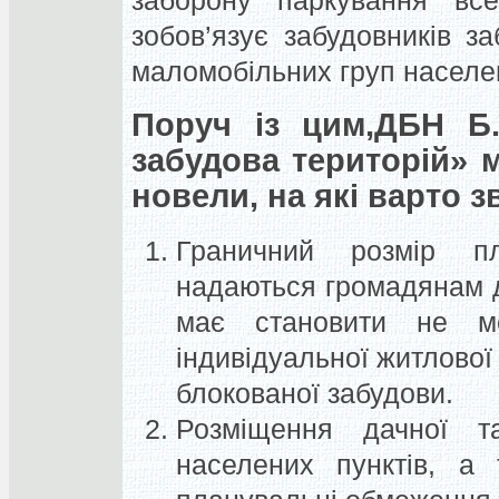
зобов’язує забудовників з
маломобільних груп населе
Поруч із цим,ДБН Б.
забудова територій» 
новели, на які варто з
Граничний розмір п
надаються громадянам д
має становити
не м
індивідуальної житлової
блокованої забудови.
Розміщення дачної 
населених пунктів
, а 