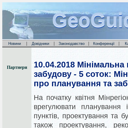
GeoGui
GeoGui
GeoGui
|
|
|
|
Новини
Довідники
Законодавство
Конференції
К
10.04.2018
Мінімальна 
Партнери
забудову - 5 соток: Мі
про планування та заб
На початку квітня Мінрегіо
врегулювати планування і
пунктів, проектування та бу
також проектування, рек