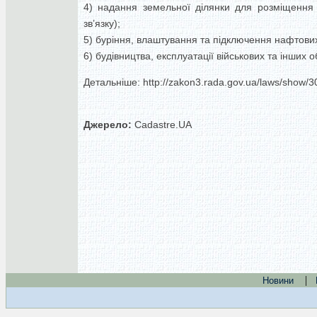
4) надання земельної ділянки для розміщення лі
зв’язку);
5) буріння, влаштування та підключення нафтових
6) будівництва, експлуатації військових та інших о
Детальніше: http://zakon3.rada.gov.ua/laws/show
Джерело:
Cadastre.UA
|
Новини