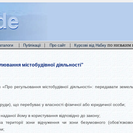
de
de
de
|
|
|
по низьким 
аталоги
Публікації
Про сайт
Курсові від На5ку
лювання містобудівної діяльності”
и «Про регульовання містобудівної діяльності»: передавати земель
оруди), що перебуває у власності фізичної або юридичної особи;
 наданої йому в користування відповідно до закону;
а території зони відчуження чи зони безумовного (обов’язково
фи;