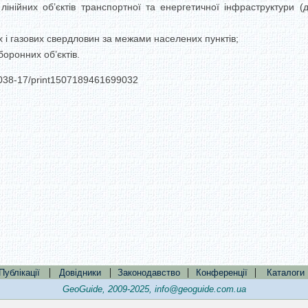
нійних об’єктів транспортної та енергетичної інфраструктури (дор
 і газових свердловин за межами населених пунктів;
боронних об’єктів.
/3038-17/print1507189461699032
|
|
|
|
Публікації
Довідники
Законодавство
Конференції
Каталоги
GeoGuide, 2009-2025,
info@geoguide.com.ua