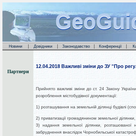
GeoGui
GeoGui
GeoGui
|
|
|
|
Новини
Довідники
Законодавство
Конференції
К
12.04.2018
Важливі зміни до ЗУ “Про регу
Партнери
Прийнято важливі зміни до ст. 24 Закону Україн
розроблення містобудівної документації:
1) розташування на земельній ділянці будівлі (сп
2) приватизації громадянином земельної ділянки,
3) надання земельної ділянки, розташованої н
забруднення внаслідок Чорнобильської катастро