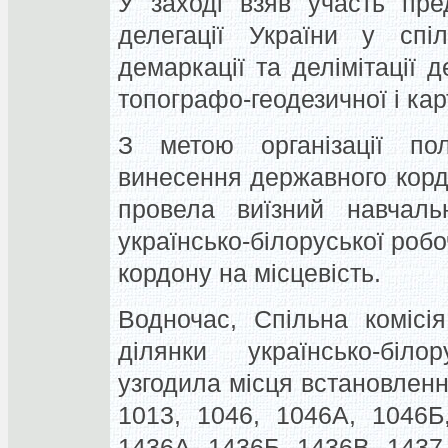
У заході взяв участь пре
делегації України у спіл
демаркації та делімітації
топографо-геодезичної і кар
З метою організації по
винесення державного кордо
провела виїзний навчальн
українсько-білоруської роб
кордону на місцевість.
Водночас, Спільна комісі
ділянки українсько-біло
узгодила місця встановлен
1013, 1046, 1046А, 1046Б
1436А, 1436Б, 1436В, 1437 