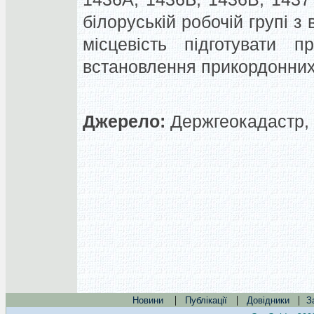
білоруській робочій групі 
місцевість підготувати п
встановлення прикордонних 
Джерело:
Держгеокадастр, 
|
|
|
Новини
Публікації
Довідники
З