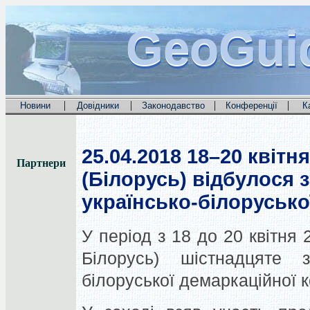
GeoGui
GeoGui
GeoGui
|
|
|
|
Новини
Довідники
Законодавство
Конференції
К
25.04.2018
18–20 квітня
Партнери
(Білорусь) відбулося 
українсько-білоруської
У період з 18 до 20 квітня 
Білорусь) шістнадцяте з
білоруської демаркаційної ко