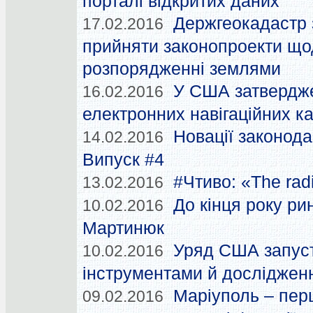
порталі відкритих даних
Держгеокадастр 
17.02.2016
прийняти законопроекти щод
розпорядженні землями
У США затвердже
16.02.2016
електронних навігаційних к
Новації законода
14.02.2016
Випуск #4
#Чтиво: «The radi
13.02.2016
До кінця року ри
10.02.2016
Мартинюк
Уряд США запуст
10.02.2016
інструментами й досліджен
Маріуполь – перш
09.02.2016