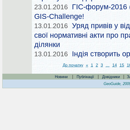
ГІС-форум-2016 (м
23.01.2016
GIS-Challenge!
Уряд привів у ві
13.01.2016
свої нормативні акти про пр
ділянки
Індія створить о
13.01.2016
До початку
«
1
2
3
…
14
15
1
|
|
|
Новини
Публікації
Довідники
З
GeoGuide, 200