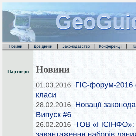
GeoGui
GeoGui
GeoGui
|
|
|
|
Новини
Довідники
Законодавство
Конференції
К
Новини
Партнери
ГІС-форум-2016 (
01.03.2016
класи
Новації законода
28.02.2016
Випуск #6
ТОВ «ГІСІНФО»: 
26.02.2016
завантаження наборів дани