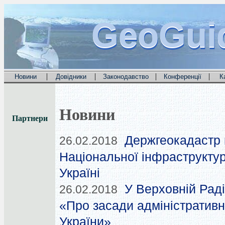
GeoGui
GeoGui
GeoGui
|
|
|
|
Новини
Довідники
Законодавство
Конференції
К
Новини
Партнери
Держгеокадастр 
26.02.2018
Національної інфраструкту
Україні
У Верховній Рад
26.02.2018
«Про засади адміністративн
України»