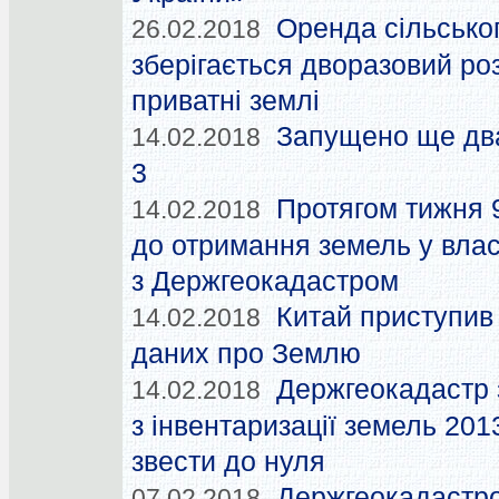
Оренда сільсько
26.02.2018
зберігається дворазовий ро
приватні землі
Запущено ще два
14.02.2018
3
Протягом тижня 
14.02.2018
до отримання земель у вла
з Держгеокадастром
Китай приступив 
14.02.2018
даних про Землю
Держгеокадастр 
14.02.2018
з інвентаризації земель 201
звести до нуля
Держгеокадастро
07.02.2018