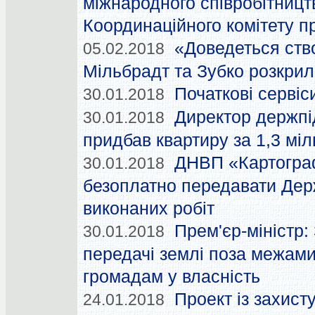
міжнародного співробітницт
Координаційного комітету п
«Доведеться ство
05.02.2018
Мільбрадт та Зубко розкри
Початкові сервіси
30.01.2018
Директор держпі
30.01.2018
придбав квартиру за 1,3 мі
ДНВП «Картограф
30.01.2018
безоплатно передавати Держ
виконаних робіт
Прем'єр-міністр:
30.01.2018
передачі землі поза межами
громадам у власність
Проект із захист
24.01.2018