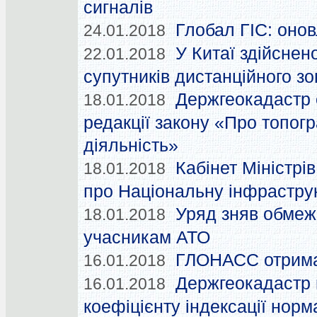
сигналів
Глобал ГІС: оно
24.01.2018
У Китаї здійснен
22.01.2018
супутників дистанційного з
Держгеокадастр 
18.01.2018
редакції закону «Про топог
діяльність»
Кабінет Міністрі
18.01.2018
про Національну інфрастру
Уряд зняв обмеж
18.01.2018
учасникам АТО
ГЛОНАСС отрима
16.01.2018
Держгеокадастр 
16.01.2018
коефіцієнту індексації норм