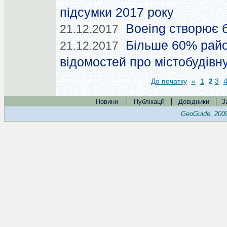
підсумки 2017 року
Boeing створює 
21.12.2017
Більше 60% райо
21.12.2017
відомостей про містобудівну
До початку
«
1
2
3
|
|
|
Новини
Публікації
Довідники
З
GeoGuide, 200