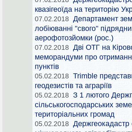
квазігеоїда на територію Ук
Департамент зем
07.02.2018
лобіюванні "свого" підрядн
аерофотозйомки (рос.)
Дві ОТГ на Кіро
07.02.2018
меморандуми про отриманн
пунктів
Trimble предста
05.02.2018
геодезистів та аграріїв
З 1 лютого Держ
05.02.2018
сільськогосподарських земе
територіальних громад
Держгеокадастр 
05.02.2018