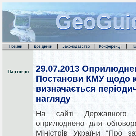
GeoGui
GeoGui
GeoGui
|
|
|
|
Новини
Довідники
Законодавство
Конференції
К
29.07.2013
Оприлюднен
Партнери
Постанови КМУ щодо к
визначається періодич
нагляду
На сайті Державного а
оприлюднено для обговоре
Міністрів України "Про з