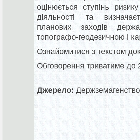
оцінюється ступінь ризик
діяльності та визначаєт
планових заходів держа
топографо-геодезичною і ка
Ознайомитися з текстом до
Обговорення триватиме до 2
Джерело:
Держземагенство,