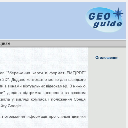
цінам
Оголошення
лог "Збереження карти в формат EMF|PDF"
р 3D". Додано контекстне меню для швидкого
и з вікнами віртуальних відеокамер. В нижню
арти" додана підтримка створення за зразком
 світла у вигляді компаса і положення Сонця
йту Google.
і отримання інформації про спільні ділянки