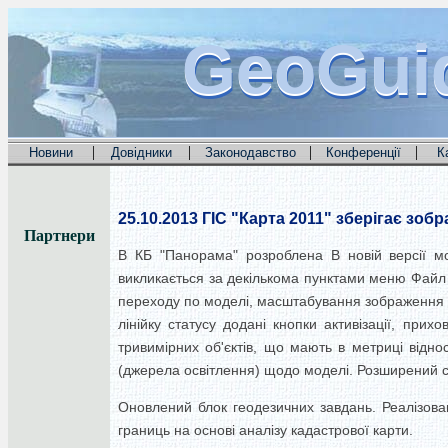
GeoGui
GeoGui
GeoGui
|
|
|
|
Новини
Довідники
Законодавство
Конференції
К
25.10.2013
ГІС "Карта 2011" зберігає зоб
Партнери
В КБ "Панорама" розроблена В новій версії 
викликається за декількома пунктами меню Файл
переходу по моделі, масштабування зображення і
лінійку статусу додані кнопки активізації, при
тривимірних об'єктів, що мають в метриці відно
(джерела освітлення) щодо моделі. Розширений с
Оновлений блок геодезичних завдань. Реалізова
границь на основі аналізу кадастрової карти.