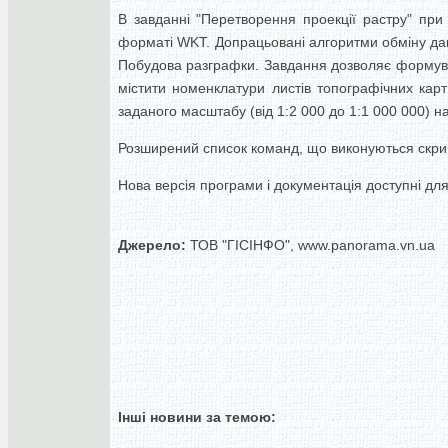
В завданні "Перетворення проекції растру" при
форматі WKT. Допрацьовані алгоритми обміну да
Побудова разграфки. Завдання дозволяє формуват
містити номенклатури листів топографічних кар
заданого масштабу (від 1:2 000 до 1:1 000 000) н
Розширений список команд, що виконуються скрипта
Нова версія програми і документація доступні для 
Джерело:
ТОВ "ГІСІНФО", www.panorama.vn.ua
Інші новини за темою: