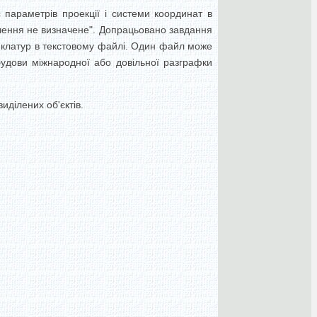
 параметрів проекції і системи координат в
чення не визначене". Допрацьовано завдання
енклатур в текстовому файлі. Один файл може
будови міжнародної або довільної разграфки
иділених об'єктів.