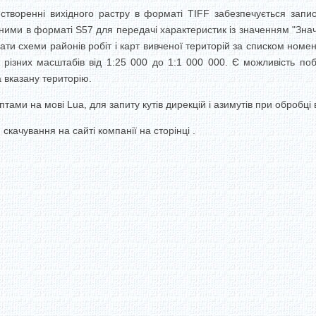
 створенні вихідного растру в форматі TIFF забезпечується запис
ними в форматі S57 для передачі характеристик із значенням "Зна
и схеми районів робіт і карт вивченої територій за списком ном
т різних масштабів від 1:25 000 до 1:1 000 000. Є можливість по
а вказану територію.
ми на мові Lua, для запиту кутів дирекцій і азимутів при обробці в
скачування на сайті компанії на сторінці .