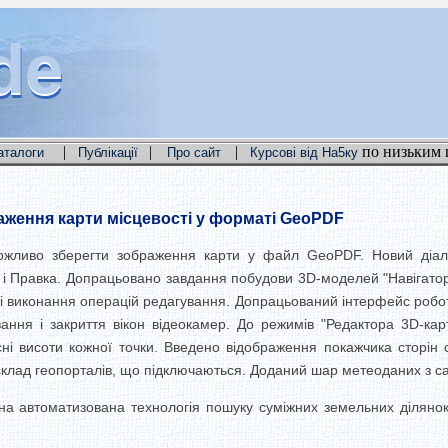
de
de
de
|
|
|
по низьким 
аталоги
Публікації
Про сайт
Курсові від На5ку
раження карти місцевості у форматі GeoPDF
можливо зберегти зображення карти у файл GeoPDF. Новий діа
 і Правка. Допрацьовано завдання побудови 3D-моделей "Навігато
 виконання операцій редагування. Допрацьований інтерфейс робот
ховання і закриття вікон відеокамер. До режимів "Редактора 3D-к
сні висоти кожної точки. Введено відображення покажчика сторін
клад геопорталів, що підключаються. Доданий шар метеоданих з са
на автоматизована технологія пошуку суміжних земельних ділянок 