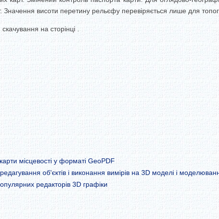
сот. Значення висоти перетину рельєфу перевіряється лише для топо
 скачування на сторінці .
 карти місцевості у форматі GeoPDF
 редагування об'єктів і виконання вимірів на 3D моделі і моделюванн
популярних редакторів 3D графіки