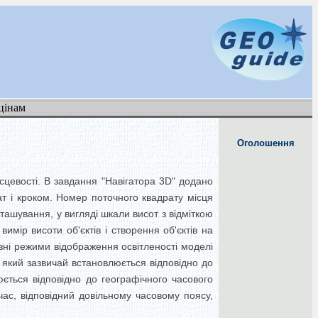
цінам
Оголошення
сцевості. В завдання "Навігатора 3D" додано
ат і кроком. Номер поточного квадрату місця
ашування, у вигляді шкали висот з відміткою
мір висоти об'єктів і створення об'єктів на
зні режими відображення освітленості моделі
, який зазвичай встановлюється відповідно до
юється відповідно до географічного часового
час, відповідний довільному часовому поясу,