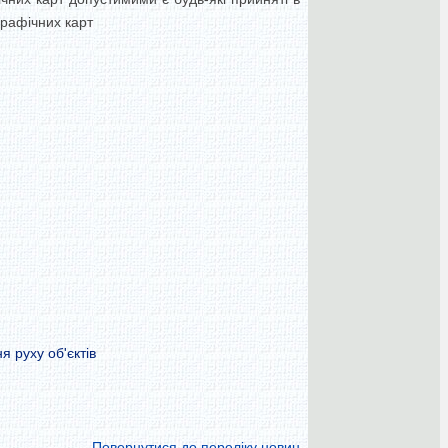
графічних карт
я руху об'єктів
Повернутися до переліку новин