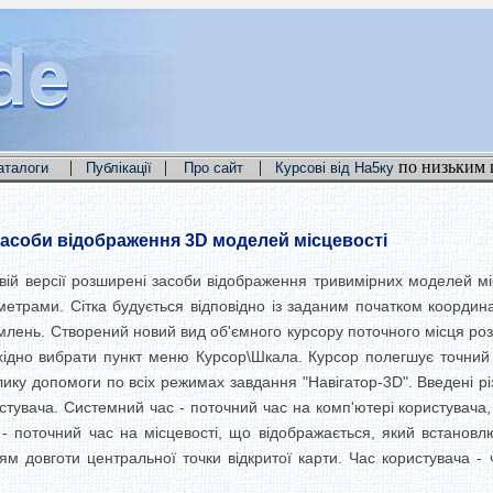
de
de
de
|
|
|
по низьким 
аталоги
Публікації
Про сайт
Курсові від На5ку
засоби відображення 3D моделей місцевості
овій версії розширені засоби відображення тривимірних моделей мі
метрами. Сітка будується відповідно із заданим початком координ
лень. Створений новий вид об'ємного курсору поточного місця розт
ідно вибрати пункт меню Курсор\Шкала. Курсор полегшує точний ви
ику допомоги по всіх режимах завдання "Навігатор-3D". Введені рі
истувача. Системний час - поточний час на комп'ютері користувача
 - поточний час на місцевості, що відображається, який встановл
 довготи центральної точки відкритої карти. Час користувача - 