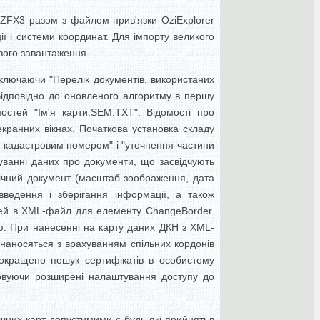
ZFX3 разом з файлом прив'язки OziExplorer
ї і системи координат. Для імпорту великого
вого завантаження.
включаючи "Перелік документів, використаних
 Відповідно до оновленого алгоритму в першу
остей "Ім'я карти.SEM.TXT". Відомості про
 екранних вікнах. Початкова установка складу
з кадастровим номером" і "уточнення частини
гуванні даних про документи, що засвідчують
фічний документ (масштаб зоображення, дата
ведення і зберігання інформації, а також
остей в XML-файл для елементу ChangeBorder.
ою. При нанесенні на карту даних ДКН з XML-
наносяться з врахуванням спільних кордонів
Покращено пошук сертифікатів в особистому
товуючи розширені налаштування доступу до
чних карт допустимими є будь-які прийняті в