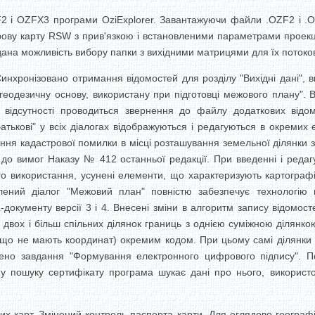
2 і OZFX3 програми OziExplorer. Завантажуючи файли .OZF2 і .O
ову карту RSW з прив'язкою і встановленими параметрами проекці
на можливість вибору папки з вихідними матрицями для їх потоко
нхронізовано отримання відомостей для розділу "Вихідні дані", 
о геодезичну основу, використану при підготовці межового плану".
відсутності проводиться звернення до файлу додаткових відом
 батькові" у всіх діалогах відображуються і редагуються в окремих
ення кадастрової помилки в місці розташування земельної ділянки 
о до вимог Наказу № 412 останньої редакції. При введенні і реда
ного використання, усунені елементи, що характеризують картогра
лений діалог "Межовий план" повністю забезпечує технологію в
-документу версії 3 і 4. Внесені зміни в алгоритм запису відом
двох і більш спільних ділянок границь з однією суміжною ділянк
що не мають координат) окремим кодом. При цьому самі ділянки 
лено завдання "Формування електронного цифрового підпису". 
му пошуку сертифікату програма шукає дані про нього, викорис
х карт. Змінений контроль паспорта карти. Для оглядово-географі