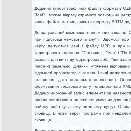
Доданий імпорт графічних файлів форматів OZF
"MAP", можна відразу отримати повноцінну растр
числа файлів матриць висот з формату SRTM дода
Допрацьований комплекс геодезичних завдань. Си
при підготовці межового плану" і "Відомості пр
чергу зчитуються дані з файлу MPP, а при їх 
кадастрового інженера: "Прізвище", "Ім'я" і "По
розділів для вигляду кадастрових робіт "виправл
(частин) земельної ділянки" уточнена відповідн
відомості про категорію земель і виді дозволе
створення, дата останнього оновлення). Онов
формування текстового звіту і електронного XML
Додано множинний запис елементів за наявності 
файлу реалізовано нанесення умовних ділянок (
району робіт (у лівому нижньому кутку). Онов
сховищі. В новій версії програми при невдало
сховища.
Допрацьовано завдання Контролю якості векторни