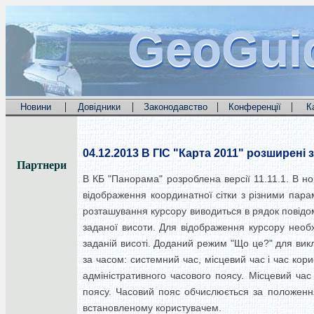
GeoGui
GeoGui
GeoGui
|
|
|
|
Новини
Довідники
Законодавство
Конференції
К
04.12.2013
В ГІС "Карта 2011" розширені 
Партнери
В КБ "Панорама" розроблена версії 11.11.1. В н
відображення координатної сітки з різними пара
розташування курсору виводиться в рядок повідом
заданої висоти. Для відображення курсору необх
заданій висоті. Доданий режим "Що це?" для викл
за часом: системний час, місцевий час і час кор
адміністративного часового поясу. Місцевий час
поясу. Часовий пояс обчислюється за положенням
встановленому користувачем.