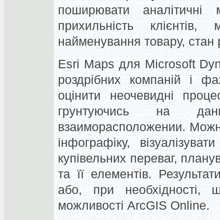
поширювати аналітичні м
прихильність клієнтів,
найменування товару, стан р
Esri Maps для Microsoft D
роздрібних компаній і фа
оцінити неочевидні процес
грунтуючись на да
взаиморасположении. Можна
інфографіку, візуалізуват
купівельних переваг, плану
та її елементів. Результа
або, при необхідності, ш
можливості ArcGIS Online.