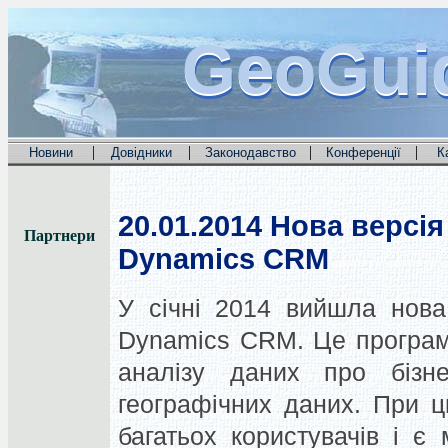
GeoGui
GeoGui
GeoGui
|
|
|
|
Новини
Довідники
Законодавство
Конференції
К
20.01.2014
Нова версія 
Партнери
Dynamics CRM
У січні 2014 вийшла нова
Dynamics CRM. Це програм
аналізу даних про бізн
географічних даних. При 
багатьох користувачів і є