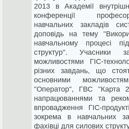
2013 в Академії внутрішн
конференції професор
навчальних закладів си
доповідь на тему "Викори
навчальному процесі підг
структур". Учасники 
можливостями ГІС-технол
різних завдань, що стоя
основними можливостя
"Оператор", ГВС "Карта 2
напрацюваннями та реком
впровадження ГІС-продук
зокрема в навчальних за
фахівці для силових структ