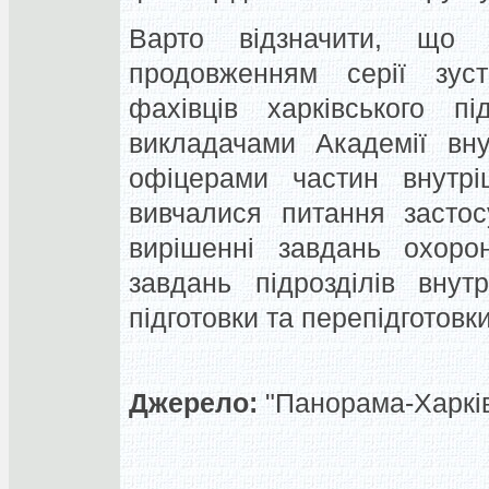
Варто відзначити, що 
продовженням серії зуст
фахівців харківського пі
викладачами Академії вну
офіцерами частин внутрі
вивчалися питання засто
вирішенні завдань охоро
завдань підрозділів внут
підготовки та перепідготов
Джерело:
"Панорама-Харків