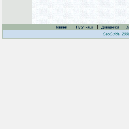
|
|
|
Новини
Публікації
Довідники
З
GeoGuide, 200