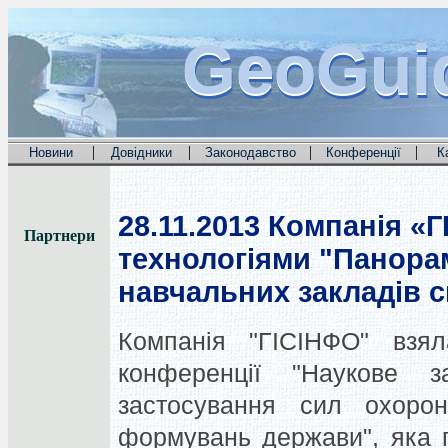
GeoGui
GeoGui
GeoGui
|
|
|
|
Новини
Довідники
Законодавство
Конференції
К
28.11.2013
Компанія «Г
Партнери
технологіями "Панора
навчальних закладів 
Компанія "ГІСІНФО" взял
конференції "Наукове за
застосування сил охорон
формувань держави", яка 