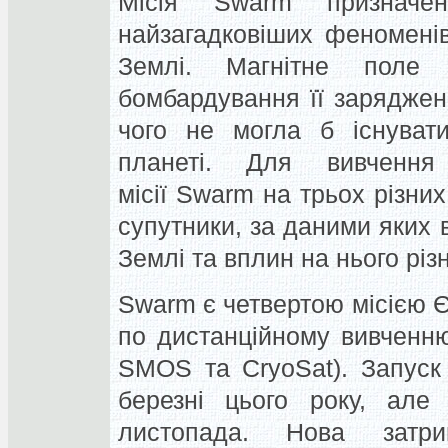
Місія Swarm признач
найзагадковіших феноменів
Землі. Магнітне поле
бомбардування її заряджени
чого не могла б існуват
планеті. Для вивченн
місії Swarm на трьох різни
супутники, за даними яких 
Землі та вплин на нього різ
Swarm є четвертою місією Є
по дистанційному вивченн
SMOS та CryoSat). Запуск 
березні цього року, але
листопада. Нова затр