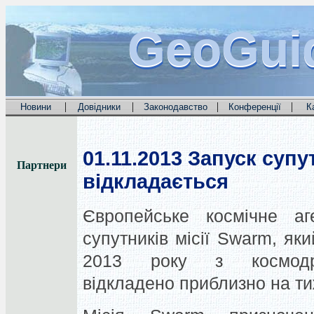
GeoGui
GeoGui
GeoGui
|
|
|
|
Новини
Довідники
Законодавство
Конференції
К
01.11.2013
Запуск супут
Партнери
відкладається
Європейське космічне аг
супутників місії Swarm, як
2013 року з космодр
відкладено приблизно на т