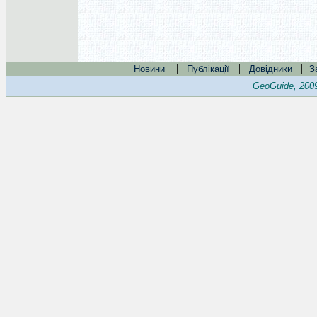
|
|
|
Новини
Публікації
Довідники
З
GeoGuide, 200