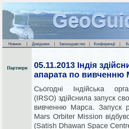
GeoGui
GeoGui
GeoGui
|
|
|
|
Новини
Довідники
Законодавство
Конференції
К
05.11.2013
Індія здійсн
Партнери
апарата по вивченню 
Сьогодні Індійська орга
(IRSO) здійснила запуск св
вивченню Марса. Запуск р
Mars Orbiter Mission відб
(
Satish Dhawan Space Centr