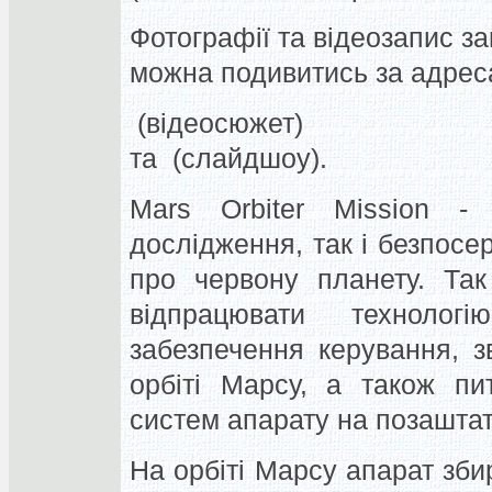
Фотографії та відеозапис запу
можна подивитись за адре
(відеосюжет)
та (слайдшоу).
Mars Orbiter Mission -
дослідження, так і безпос
про червону планету. Так
відпрацювати технологі
забезпечення керування, з
орбіті Марсу, а також пи
систем апарату на позаштатн
На орбіті Марсу апарат зб