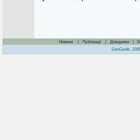
|
|
|
Новини
Публікації
Довідники
З
GeoGuide, 200