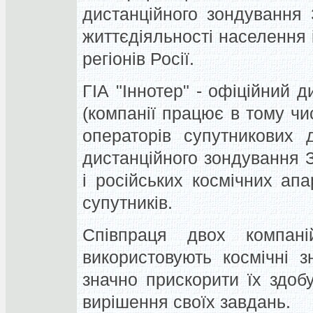
дистанційного зондування
життєдіяльності населення 
регіонів Росії.
ГІА "Іннотер" - офіційний д
(компанії працює в тому чис
операторів супутникових 
дистанційного зондування 
і російських космічних апа
супутників.
Співпраця двох компан
використовують космічні з
значно прискорити їх здоб
вирішення своїх завдань.