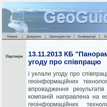
GeoGui
GeoGui
GeoGui
|
|
|
|
Новини
Довідники
Законодавство
Конференції
К
13.11.2013
КБ "Панорама
Партнери
угоду про співпрацю
і уклали угоду про співпрац
геоінформаційних техноло
впровадження результатів 
компаній направлена на е
геоінформаційних техно