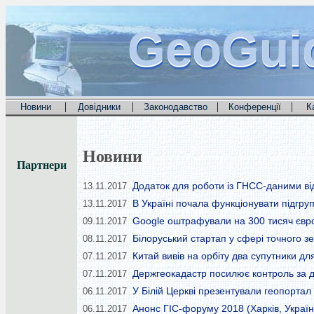
GeoGui
GeoGui
GeoGui
|
|
|
|
Новини
Довідники
Законодавство
Конференції
К
Новини
Партнери
Додаток для роботи із ГНСС-даними ві
13.11.2017
В Україні почала функціонувати підгру
13.11.2017
Google оштрафували на 300 тисяч євро 
09.11.2017
Білоруський стартап у сфері точного 
08.11.2017
Китай вивів на орбіту два супутники дл
07.11.2017
Держгеокадастр посилює контроль за 
07.11.2017
У Білій Церкві презентували геопортал
06.11.2017
Анонс ГІС-форуму 2018 (Харків, Україн
06.11.2017