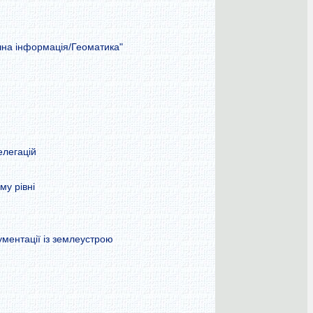
чна інформація/Геоматика"
елегацій
му рівні
ментації із землеустрою