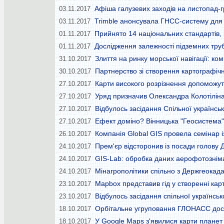
Афіша галузевих заходів на листопад-г
03.11.2017
Trimble анонсувала ГНСС-систему для
03.11.2017
Прийнято 14 національних стандартів,
01.11.2017
Дослідження залежності підземних тру
01.11.2017
Злиття на ринку морської навігації: к
31.10.2017
Партнерство зі створення картографіч
30.10.2017
Карти високого розрізнення допоможу
27.10.2017
Уряд призначив Олександра Колотіліна 
27.10.2017
Відбулось засідання Спільної українсь
27.10.2017
Ефект доміно? Вінницька "Геосистема
27.10.2017
Компанія Global GIS провела семінар і
26.10.2017
Прем'єр відсторонив із посади голову 
24.10.2017
GIS-Lab: обробка даних аерофотознім
24.10.2017
Мінагрополітики спільно з Держгеокад
24.10.2017
Мapbox представив гід у створенні кар
23.10.2017
Відбулось засідання спільної українськ
23.10.2017
Орбітальне угруповання ГЛОНАСС дося
18.10.2017
У Google Maps з'явилися карти планет
18.10.2017