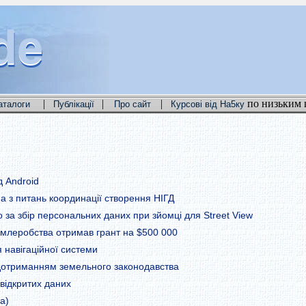
de
de
de
|
|
|
по низьким 
аталоги
Публікації
Про сайт
Курсові від На5ку
д Android
па з питань координації створення НІГД
за збір персональних даних при зйомці для Street View
землеробства отримав грант на $500 000
я навігаційної системи
дотриманням земельного законодавства
 відкритих даних
а)