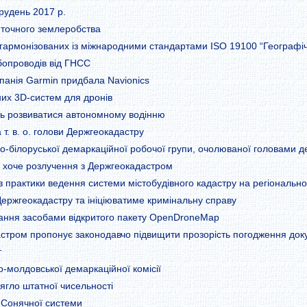
рудень 2017 р.
 точного землеробства
 гармонізованих із міжнародними стандартами ISO 19100 “Географі
бопроводів від ГНСС
омпанія Garmin придбала Navionics
них 3D-систем для дронів
ть розвиватися автономному водінню
т. в. о. голови Держгеокадастру
ко-білоруської демаркаційної робочої групи, очолюваної головами д
" хоче розлучення з Держгеокадастром
з практики ведення системи містобудівного кадастру на регіонально
Держгеокадастру та ініціюватиме кримінальну справу
ання засобами відкритого пакету OpenDroneMap
астром пропонує законодавчо підвищити прозорість погодження доку
т
о-молдовської демаркаційної комісії
гло штатної чисельності
 Сонячної системи