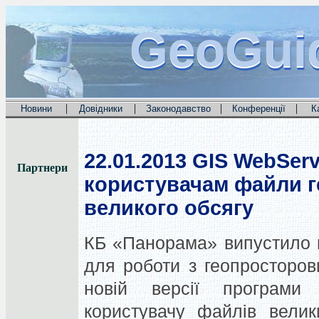
GeoGui
GeoGui
GeoGui
|
|
|
|
Новини
Довідники
Законодавство
Конференції
К
22.01.2013
GIS WebServ
Партнери
користувачам файли г
великого обсягу
КБ «Панорама» випустило н
для роботи з геопросторов
новій версії програми 
користувачу файлів велик