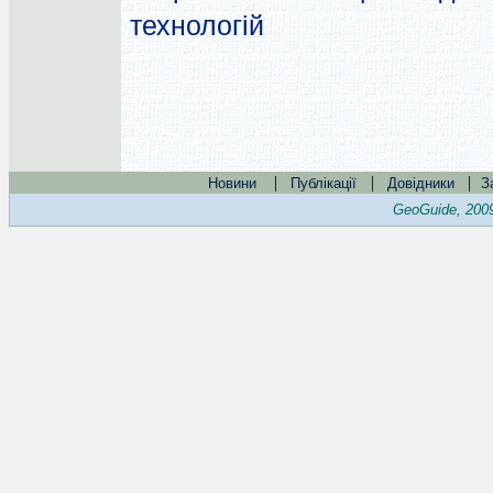
технологій
|
|
|
Новини
Публікації
Довідники
З
GeoGuide, 200