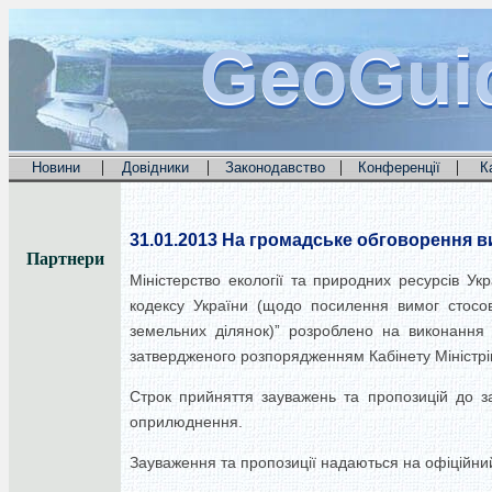
GeoGui
GeoGui
GeoGui
|
|
|
|
Новини
Довідники
Законодавство
Конференції
К
31.01.2013
На громадське обговорення вин
Партнери
Міністерство екології та природних ресурсів У
кодексу України (щодо посилення вимог стосов
земельних ділянок)” розроблено на виконання
затвердженого розпорядженням Кабінету Міністрів
Строк прийняття зауважень та пропозицій до за
оприлюднення.
Зауваження та пропозиції надаються на офіційний 