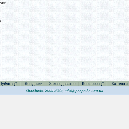
ою:
a
|
|
|
|
Публікації
Довідники
Законодавство
Конференції
Каталоги
GeoGuide, 2009-2025,
info@geoguide.com.ua