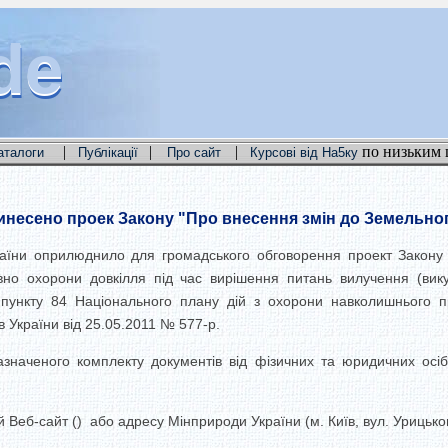
de
de
de
|
|
|
по низьким 
аталоги
Публікації
Про сайт
Курсові від На5ку
есено проек Закону "Про внесення змін до Земельного 
країни оприлюднило для громадського обговорення проект Закону
но охорони довкілля під час вирішення питань вилучення (вику
 пункту 84 Національного плану дій з охорони навколишнього 
 України від 25.05.2011 № 577-р.
значеного комплекту документів від фізичних та юридичних осіб
Веб-сайт () або адресу Мінприроди України (м. Київ, вул. Урицьког