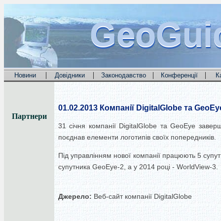
GeoGui
GeoGui
GeoGui
|
|
|
|
Новини
Довідники
Законодавство
Конференції
К
01.02.2013
Компанії DigitalGlobe та Geo
Партнери
31 січня компанії DigitalGlobe та GeoEye заве
поєднав елементи логотипів своїх попередників.
Під управлінням нової компанії працюють 5 супутн
супутника GeoEye-2, а у 2014 році - WorldView-3.
Джерело:
Веб-сайт компанії DigitalGlobe