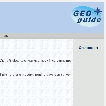
цінам
Оголошення
DigitalGlobe, але матиме новий логотип, що
Крім того вже у цьому році планується запуск