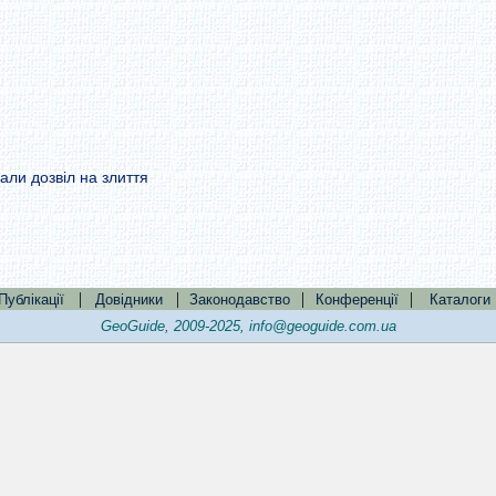
али дозвіл на злиття
|
|
|
|
Публікації
Довідники
Законодавство
Конференції
Каталоги
GeoGuide, 2009-2025,
info@geoguide.com.ua