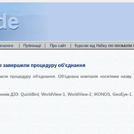
de
de
de
|
|
|
по низьким 
аталоги
Публікації
Про сайт
Курсові від На5ку
Eye завершили процедуру об'єднання
ршили процедуру об'єднання. Об'єднана компанія носитиме назву 
иків ДЗЗ: QuickBird, WorldView-1, WorldView-2, IKONOS, GeoEye-1. 