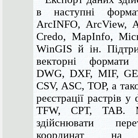
в наступні форма
ArcINFO, ArcView, 
Credo, MapInfo, Micr
WinGIS й ін. Підтр
векторні формати
DWG, DXF, MIF, GE
CSV, ASC, TOP, а та
реєстрації растрів у
TFW, CPT, TAB. 
здійснювати перет
координат на 