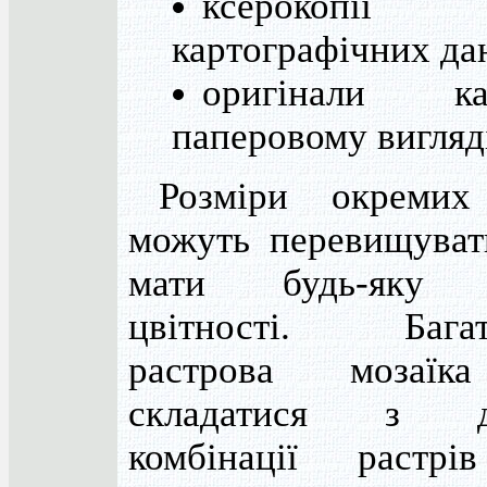
ксерокопії
картографічних да
оригінали 
паперовому вигляді
Розміри окремих
можуть перевищуват
мати будь-яку 
цвітності. Багат
растрова мозаї
складатися з до
комбінації растрі