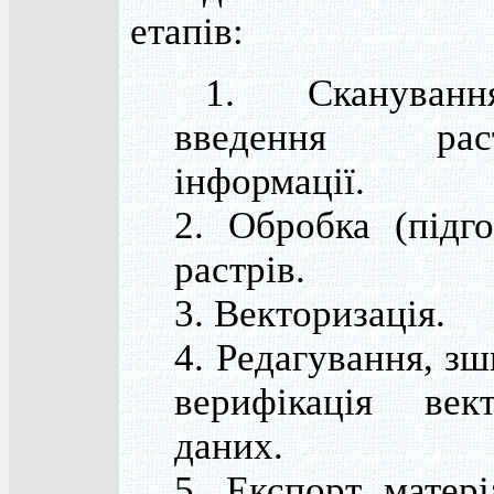
етапів:
1. Скануван
введення раст
інформації.
2. Обробка (підго
растрів.
3. Векторизація.
4. Редагування, зш
верифікація век
даних.
5. Експорт матері