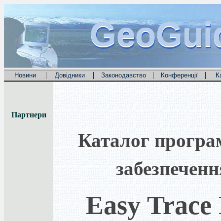
GeoGui
GeoGui
GeoGui
|
|
|
|
Новини
Довідники
Законодавство
Конференції
К
Партнери
Каталог програ
забезпеченн
Easy Trace