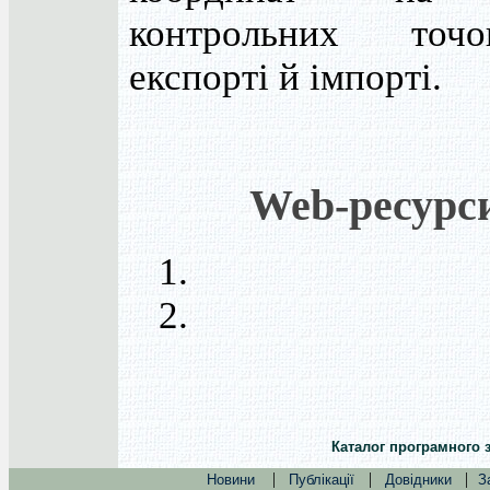
контрольних то
експорті й імпорті.
Web-ресурс
1.
2.
Каталог програмного 
|
|
|
Новини
Публікації
Довідники
З