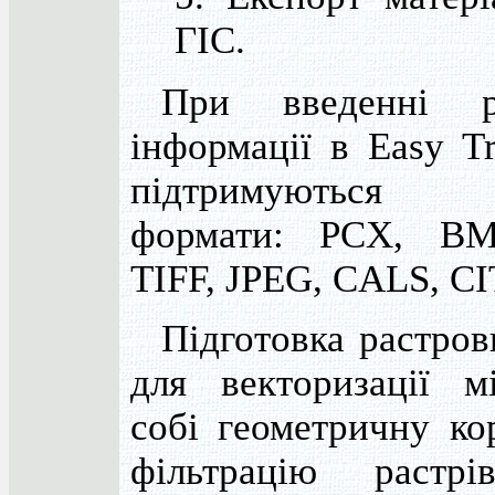
ГІС.
При введенні ра
інформації в Easy T
підтримуються н
формати: PCX, BM
TIFF, JPEG, CALS, CI
Підготовка растров
для векторизації м
собі геометричну ко
фільтрацію растрі