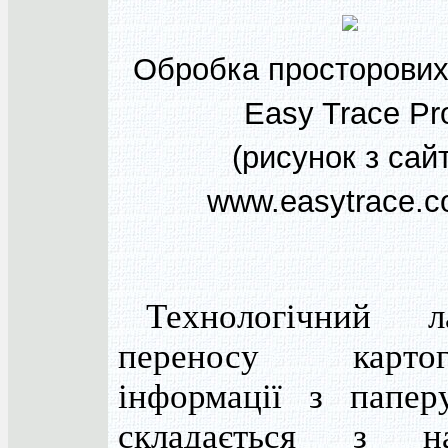
Обробка просторових
Easy Trace Pr
(рисунок з сай
www.easytrace.c
Технологічний л
переносу картогр
інформації з папе
складається з на