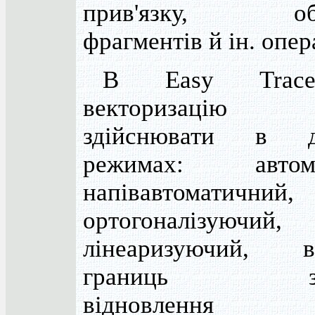
прив'язку, об'
фрагментів й ін. опера
В Easy Trac
векторизацію м
здійснювати в де
режимах: автома
напівавтоматичний,
ортогоналізуючий,
лінеаризуючий, ви
границь зали
відновлення г