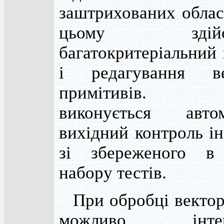
заштрихованих облас
цьому здійсн
багатокритеріальний
і редагування ве
примітивів. 
виконується автом
вихідний контроль і
зі збереженого в 
набору тестів.
При обробці вектор
можливо інтера