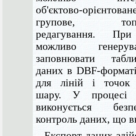
об'єктово-орієнтоване
групове, топол
редагування. Пр
можливо генеру
заповнювати табл
даних в DBF-форматі
для ліній і точок
шару. У процесі 
виконується безпе
контроль даних, що в
Експорт даних здій