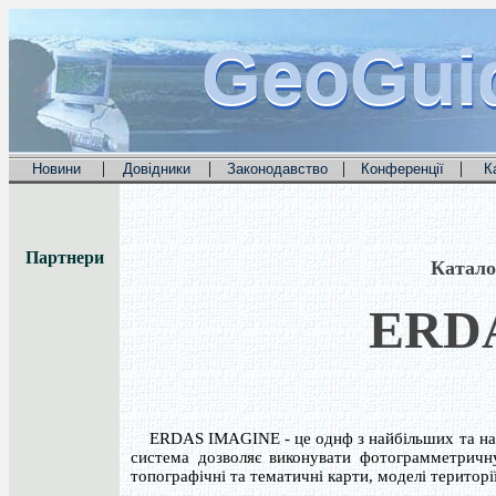
GeoGui
GeoGui
GeoGui
|
|
|
|
Новини
Довідники
Законодавство
Конференції
К
Партнери
Катало
ERD
ERDAS IMAGINE - це однф з найбільших та найв
система дозволяє виконувати фотограмметричну
топографічні та тематичні карти, моделі території