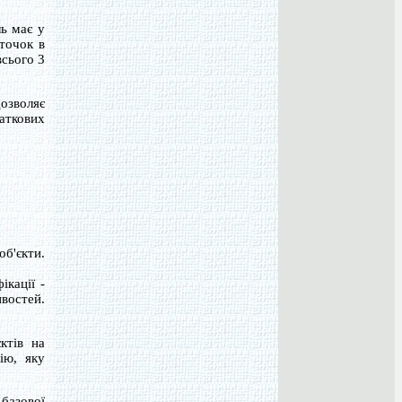
ь має у
точок в
всього 3
озволяє
даткових
об'єкти.
ікації -
ивостей.
ктів на
ію, яку
базової