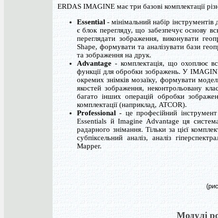
ERDAS IMAGINE має три базові комплектації різно
Essential
- мінімальний набір інструментів 
є блок перегляду, що забезпечує основу в
переглядати зображення, виконувати геоп
Shape, формувати та аналізувати бази гео
та зображення на друк.
Advantage
- комплектація, що охоплює вс
функції для обробки зображень. У IMAGIN
окремих знімків мозаїку, формувати модел
якостей зображення, неконтрольовану кла
багато інших операцій обробки зображен
комплектації (наприклад, ATCOR).
Professional
- це професійний інструмент 
Essentials й Imagine Advantage ця систем
радарного знімання. Тільки за цієї компле
субпіксельний аналіз, аналіз гіперспек
Mapper.
(ри
Модулі 