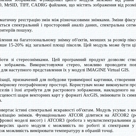
0, MrSID, TIFF, CADRG файлами, що містять зображення від розмі
матичну реєстрацію змін між різночасовими знімками. Зміни фіксу
ться спектральний і просторовий аналіз даних, спектральна сегм
критеріїв пошуку.
лення на багатозональному знімку об'єктів, менших за розмір пікс
ише 15-20% від загальної площі пікселя. Цей модуль може бути ц
оти зі стереознімками. Цей програмний продукт дозволяє ств
о зображень. Використовуючи стерео, можливо проводити пов
 для наступного представлення їх у модулі IMAGINE Virtual GIS.
ізації, призначений для побудови тривимірної картинки, створення 
вимірному географічному просторі. Користувач може виконувати п
селів і їхні атрибути для растрового зображення, накладеного на
ісцевості шари векторних карт у форматі ArcGIS, змінювати їх сим
в.
вертає істині спектральні яскравості об'єктам. Модуль усуває з к
алізацію знімків. Функціонально ATCOR ділитися на ATCOR2 (р
фрової моделі висот) і ATCOR3 (робота з мультиспектральними д
версіях цього модуля є можливість по роботі зі спектрами у 
кож можливість вимірювати температуру в обраній точці.