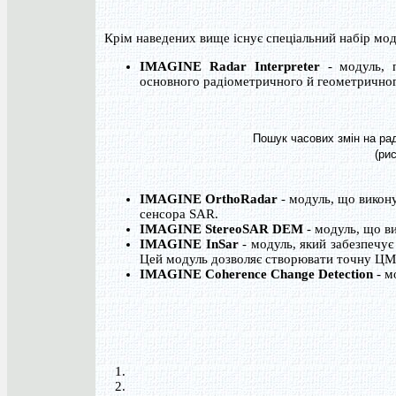
Крім наведених вище існує спеціальний набір мод
IMAGINE Radar Interpreter
- модуль, п
основного радіометричного й геометричног
Пошук часових змін на ра
(ри
IMAGINE OrthoRadar
- модуль, що викон
сенсора SAR.
IMAGINE StereoSAR DEM
- модуль, що в
IMAGINE InSar
- модуль, який забезпечує
Цей модуль дозволяє створювати точну ЦМ
IMAGINE Coherence Change Detection
- м
1.
2.