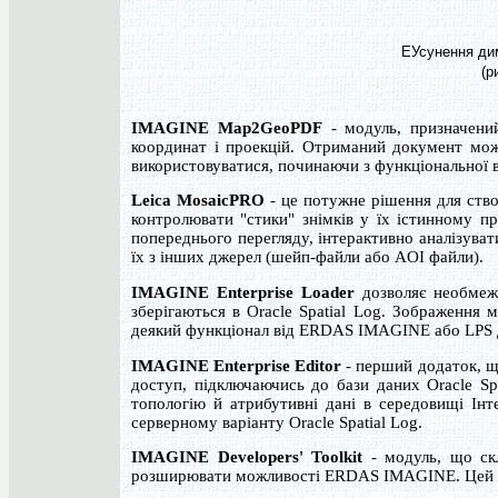
EУсунення дим
(р
IMAGINE Map2GeoPDF
- модуль, призначени
координат і проекцій. Отриманий документ мож
використовуватися, починаючи з функціональної ве
Leica MosaicPRO
- це потужне рішення для ство
контролювати "стики" знімків у їх істинному пр
попереднього перегляду, інтерактивно аналізуват
їх з інших джерел (шейп-файли або AOI файли).
IMAGINE Enterprise Loader
дозволяє необмеже
зберігаються в Oracle Spatial Log. Зображення
деякий функціонал від ERDAS IMAGINE або LPS 
IMAGINE Enterprise Editor
- перший додаток, щ
доступ, підключаючись до бази даних Oracle Spat
топологію й атрибутивні дані в середовищі Інт
серверному варіанту Oracle Spatial Log.
IMAGINE Developers' Toolkit
- модуль, що скл
розширювати можливості ERDAS IMAGINE. Цей мод