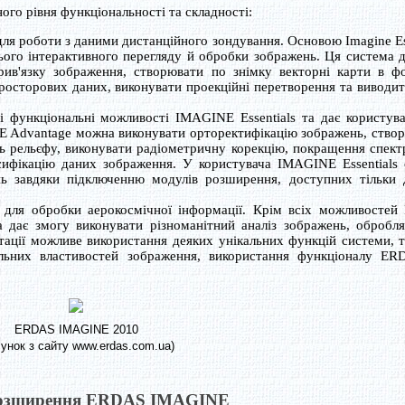
го рівня функціональності та складності:
для роботи з даними дистанційного зондування. Основою Imagine Es
сього інтерактивного перегляду й обробки зображень. Ця система 
рив'язку зображення, створювати по знімку векторні карти в ф
просторових даних, виконувати проекційні перетворення та виводи
і функціональні можливості IMAGINE Essentials та дає користува
E Advantage можна виконувати орторектифікацію зображень, створ
ь рельєфу, виконувати радіометричну корекцію, покращення спект
сифікацію даних зображення. У користувача IMAGINE Essentials 
ь завдяки підключенню модулів розширення, доступних тільки д
для обробки аерокосмічної інформації. Крім всіх можливостей 
а дає змогу виконувати різноманітний аналіз зображень, обробля
ктації можливе використання деяких унікальних функцій системи, 
тральних властивостей зображення, використання функціоналу E
ERDAS IMAGINE 2010
сунок з сайту www.erdas.com.ua)
розширення ERDAS IMAGINE