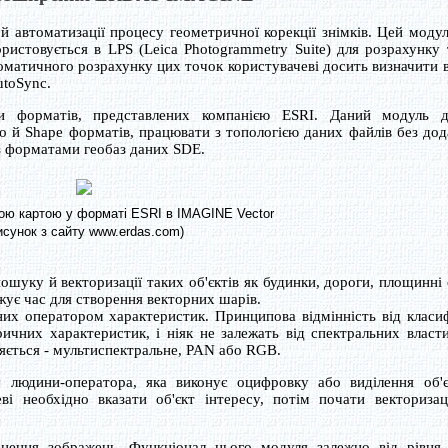
 автоматизації процесу геометричної корекції знімків. Цей модул
ристовується в LPS (Leica Photogrammetry Suite) для розрахунку 
матичного розрахунку цих точок користувачеві досить визначити 
utoSync.
 форматів, представлених компанією ESRI. Даний модуль д
fo й Shape форматів, працювати з топологією даних файлів без до
з форматами геобаз даних SDE.
ною картою у форматі ESRI в IMAGINE Vector
исунок з сайту www.erdas.com)
ошуку й векторизації таких об'єктів як будинки, дороги, площинні 
ує час для створення векторних шарів.
их оператором характеристик. Принципова відмінність від класиф
ричних характеристик, і ніяк не залежать від спектральних власт
яється - мультиспектральне, PAN або RGB.
людини-оператора, яка виконує оцифровку або виділення об'є
ві необхідно вказати об'єкт інтересу, потім почати векторизац
ення зображень. Функціонал цього модуля залежно від рівня 