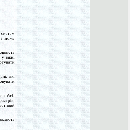
 систем
 і може
ливість
 у вікні
ортувати
ні, які
овувати
ерез Web
растрів,
астивий
воляють