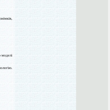
німків,
 моделі
нологію.