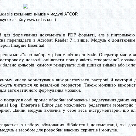
ки зі з космічних знімків у модулі ATCOR
исунок з сайту www.erdas.com)
й для формування документа в PDF форматі, але з підтримкою
на переглядати в Acrobat Reader 7 і вище. Модуль є додатковим
рсії Imagine Essential.
рення мозаїк по наборам різноманітних знімків. Оператор має мож
осторовому дозволі, оцінювати повну якість створюваної мозаїки
и баланс кольорів, самому генерувати лінії зшивки знімків або імп
ному числу користувачів використовувати растрові й векторні да
 можуть читатися як незалежні георастри. Також можливо використ
для автоматичного формування мозаїки.
о поєднує в собі процес обробки зображень і редагування даних ч
ial Log. Enterprise Editor дає можливість редагувати геометрію 
ернет. Даний модуль включив у себе весь інструментарій, що вл
адається з набору вбудованих бібліотек і документації, які доз
уль є засобом для розробки власних скриптів і модулів.