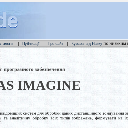
de
de
de
|
|
|
по низьким 
аталоги
Публікації
Про сайт
Курсові від На5ку
г програмного забезпечення
AS IMAGINE
ідоміших систем для обробки даних дистанційного зондування зе
 та аналітичну обробку всіх типів зображень, формувати на їх
.