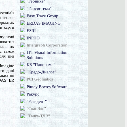
"Геоника"
"Геосистема"
sentials
Easy Trace Group
дозволяє
орматах
ERDAS IMAGING
ти карти
ESRI
чу нові
INPHO
ювати з
Intergraph Corporation
ральних
є також
ITT Visual Information
ля цієї
Solutions
КБ "Панорама"
Imagine
ти дані
"Кредо-Диалог"
таких як
PCI Geomatics
RDAS ER
Pitney Bowes Software
Ракурс
"Резидент"
"СканЭкс"
"Талка-ТДВ"