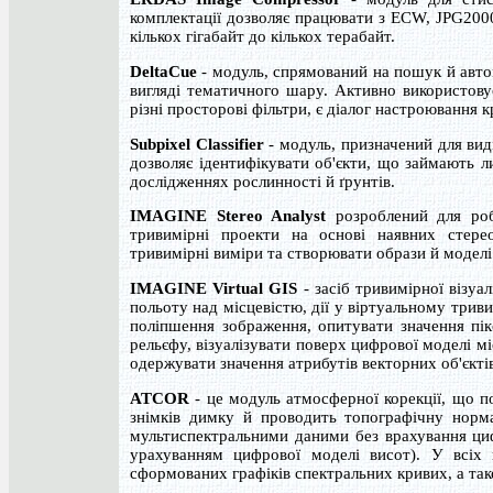
комплектації дозволяє працювати з ECW, JPG200
кількох гігабайт до кількох терабайт.
DeltaCue
- модуль, спрямований на пошук й авто
вигляді тематичного шару. Активно використовує
різні просторові фільтри, є діалог настроювання 
Subpixel Classifier
- модуль, призначений для виді
дозволяє ідентифікувати об'єкти, що займають л
дослідженнях рослинності й ґрунтів.
IMAGINE Stereo Analyst
розроблений для роб
тривимірні проекти на основі наявних стере
тривимірні виміри та створювати образи й моделі
IMAGINE Virtual GIS
- засіб тривимірної візуал
польоту над місцевістю, дії у віртуальному три
поліпшення зображення, опитувати значення пік
рельєфу, візуалізувати поверх цифрової моделі м
одержувати значення атрибутів векторних об'єкті
ATCOR
- це модуль атмосферної корекції, що по
знімків димку й проводить топографічну норм
мультиспектральними даними без врахування ци
урахуванням цифрової моделі висот). У всіх 
сформованих графіків спектральних кривих, а та