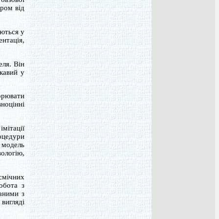
ром від
ються у
ентація,
еля. Він
ікавий у
орювати
ноцінні
імітації
роцедури
 модель
вологію,
осмічних
обота з
аними з
вигляді