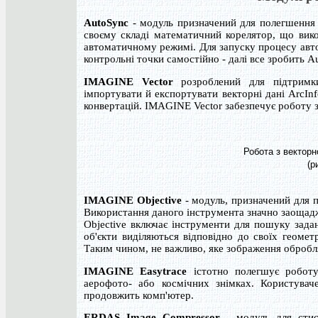
AutoSync
- модуль призначений для полегшення й
своєму складі математичний корелятор, що вико
автоматичному режимі. Для запуску процесу авто
контрольні точки самостійно - далі все зробить A
IMAGINE Vector
розроблений для підтримки
імпортувати й експортувати векторні дані ArcIn
конвертацій. IMAGINE Vector забезпечує роботу 
Робота з вектор
(р
IMAGINE Objective
- модуль, призначений для п
Використання даного інструмента значно заощадж
Objective включає інструменти для пошуку задан
об'єкти виділяються відповідно до своїх геомет
Таким чином, не важливо, яке зображення обробл
IMAGINE Easytrace
істотно полегшує роботу 
аерофото- або космічних знімках. Користуваче
продовжить комп'ютер.
ERDAS Image Compressor
- модуль для стисн