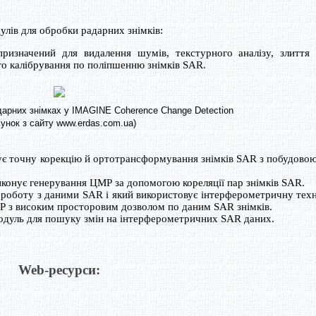
улів для обробки радарних знімків:
ризначений для видалення шумів, текстурного аналізу, злиття з
о калібрування по поліпшенню знімків SAR.
дарних знімках у IMAGINE Coherence Change Detection
сунок з сайту www.erdas.com.ua)
ує точну корекцію й ортотрансформування знімків SAR з побудовою
иконує генерування ЦМР за допомогою кореляції пар знімків SAR.
 роботу з даними SAR і який використовує інтерферометричну тех
Р з високим просторовим дозволом по даним SAR знімків.
одуль для пошуку змін на інтерферометричних SAR даних.
Web-ресурси: