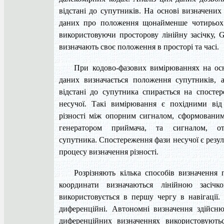
відстані до супутників. На основі визначених 
даних про положення щонайменше чотирьох 
використовуючи просторову лінійну засічку, 
визначають своє положення в просторі та часі.
При кодово-фазових вимірюваннях на ос
даних визначається положення супутників, 
відстані до супутника спирається на спосте
несучої. Такі вимірювання є похідними від
різності між опорним сигналом, сформовани
генератором приймача, та сигналом, о
супутника. Спостереження фази несучої є резул
процесу визначення різності.
Розрізняють кілька способів визначення
координати визначаються лінійною засіч
використовується в першу чергу в навігації
диференційні. Автономні визначення здійсн
диференційних визначеннях використовують