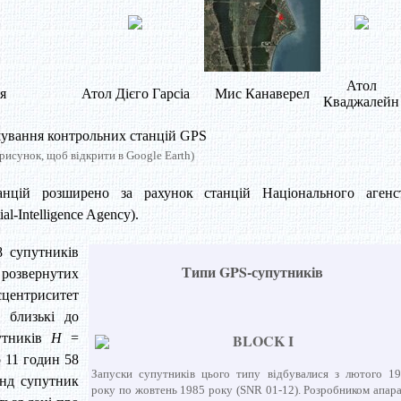
Атол
я
Атол Дієго Гарсіа
Мис Канаверел
Кваджалейн
ування контрольних станцій GPS
 рисунок, щоб відкрити в Google Earth)
нцій розширено за рахунок станцій Національного агенс
l-Intelligence Agency).
8 супутників
Типи GPS-супутників
розвернутих
сцентриситет
и близькі до
утників
H
=
BLOCK I
 11 годин 58
Запуски супутників цього типу відбувалися з лютого 1
нд супутник
року по жовтень 1985 року (SNR 01-12). Розробником апар