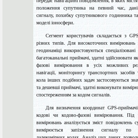
передає навігаційні повідомлення, в яких містя
положення супутника на певний час, дані
сигналу, похибку супутникового годинника та
моделі іоносфери.
Сегмент користувачів складається з GP
різних типів. Для високоточних вимірювань в
геодинаміці використовуються спеціалізовані 
багатоканальні приймачі, здатні здійснювати як 
фазові вимірювання в усіх можливих ре
навігації, моніторингу транспортних засобів
кола інших подібних задач застосовуються зна
та дешевші приймачі, здатні виконувати вимірю
спостереженням за кодом сигналів.
Для визначення координат GPS-приймачі
кодові чи кодово-фазові вимірювання. Під 
вимірювань аналізується зміст повідомлень с
вимірюється запізнення сигналу по с
далекомірних кодах. Аналіз цих даних дозвол