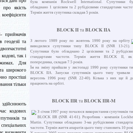
ться дані про
була компанія Rockwell International. Супутники б
обладнано 1 цезієвим та 2 рубідієвими стандартами часто
 про якість
Термін життя супутника складав 5 років.
 коефіцієнти
BLOCK II
BLOCK IIA
та
S- приймачів
З лютого 1989 року по жовтень 1990 року на орбіту
 геодезії та
виводилися супутники типу BLOCK II (SNR 13-21).
двохчастотні
Супутники було обладнано 2 цезієвими та 2 рубідієв
кодові, так і
стандартами частоти. Термін життя BLOCK II, як
попередника, складав 7.5 років.
жимах. Для
Їм на зміну прийшли у листопаді 1990 року супутники т
 та широкого
BLOCK IIA. Запуски супутників цього типу тривали 
чно простіші
вересень 1996 року (SNR 22-40). Кілька з них ще й д
працюють на орбіті.
вання тільки
BLOCK IIR
BLOCK IIR-M
та
 здійснюють
час кодових
З січня 1997 року почалося використання супутників т
BLOCK IIR (SNR 41-61). Розробник - компанія Lockh
упутників та
Martin. Супутники обладнано 3-ма рубідієвими стандарт
пеціальних
частоти. Термін життя апаратів цього типу становить 10 рокі
яє визначити
У вересні 2005 року почався запуск супутників типу BL