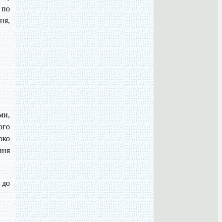
 по
ня,
ми,
ого
око
ння
 до