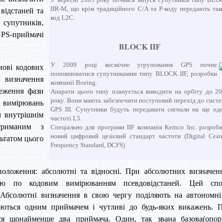
IIR-M, що крім традиційного C/A та P-коду передають та
відстаней та
код L2C.
супутників,
GPS-приймачі
BLOCK IIF
У 2009 році космічне угруповання GPS почне
нові кодових
поповнюватися супутникамии типу BLOCK IIF, розробки
а визначення
компанії Boeing.
реження фази
Апарати цього типу планується виводити на орбіту до 2
року. Вони мають забезпечити поступовий перехід до сист
 вимірювань
GPS III. Супутники будуть передавати сигнали на ще од
м внутрішнім
частоті L5.
триманим з
Спеціально для програми IIF компанія Kernco Inc. розроб
новий цифровий цезієвий стандарт частоти (Digital Ces
ьтатом цього
Frequency Standard, DCFS)
 положення: абсолютні та відносні. При абсолютних визначен
кою по кодовим вимірюванням псевдовідстаней. Цей спо
. Абсолютні визначення в свою чергу поділяють на автономні
юються одним приймачем і чутливі до будь-яких викажень. 
ся щонайменше два приймача. Один, так звана базова(опор