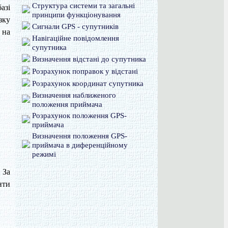
Структура системи та загальні
азі
принципи функціонування
зку
Сигнали GPS - супутників
 на
Навігаційне повідомлення
супутника
Визначення відстані до супутника
Розрахунок поправок у відстані
Розрахунок координат супутника
Визначення наближеного
положення приймача
Розрахунок положення GPS-
приймача
Визначення положення GPS-
приймача в диференційному
режимі
 За
нти