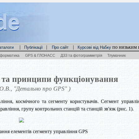
de
de
de
|
|
|
по низьким 
аталоги
Публікації
Про сайт
Курсові від На5ку
нформатика
GPS & ГЛОНАСС
ДЗЗ та фотограмметрія
Тлумачник
 та принципи функціонування
 О.В., "Детально про GPS" )
вління, космічного та сегменту користувачів. Сегмент управлі
авління, групу контрольних станцій та станцій зв'язк (рис. 1).
ання елементів сегменту управління GPS