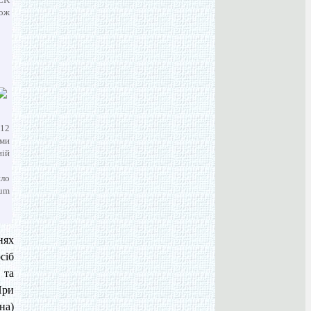
кож
012
еми
ній
ило
ium
нях
сіб
 та
При
на)