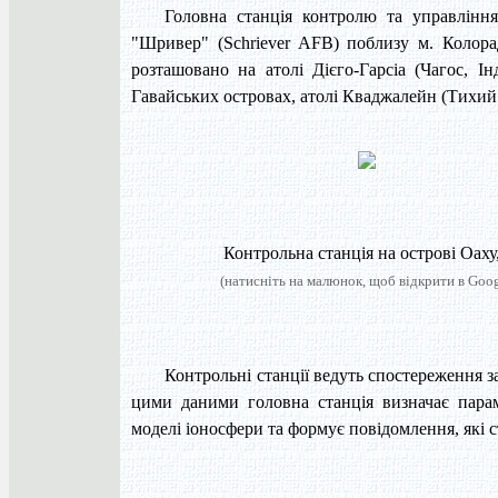
Головна станція контролю та управління
"Шривер" (Schriever AFB) поблизу м. Колорад
розташовано на атолі Дієго-Гарсіа (Чагос, І
Гавайських островах, атолі Кваджалейн (Тихий 
Контрольна станція на острові Оаху,
(натисніть на малюнок, щоб відкрити в Goog
Контрольні станції ведуть спостереження 
цими даними головна станція визначає парам
моделі іоносфери та формує повідомлення, які с