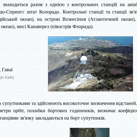
 знаходиться разом з однією з контрольних станцій на авіаб
о-Спрингс штат Колорадо. Контрольні станції та станції зв'я
ндійський океан), на острові Вознесіння (Атлантичний океан),
океан), мисі Канаверел (півострів Флорида).
 Гаваї
le Eath)
за супутниками та здійснюють високоточне визначення відстаней.
етри орбіт, похибки бортових годинників, визначає коефіціє
танціями зв'язку закладаються на борт супутників.