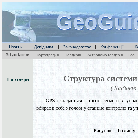
GeoGui
GeoGui
GeoGui
|
|
|
|
Новини
Довідники
Законодавство
Конференції
К
Всі довідники:
Картографія
Геодезія
Астрономо-геодезія
Геоі
Структура системи
Партнери
( Кас'янов
GPS складається з трьох сегментів: упра
вбирає в себе з головну станцію контролю та упр
Рисунок 1. Розташув