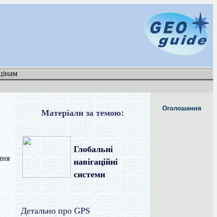
цінам
Оголошення
Матеріали за темою:
Глобальні
ння
навігаційні
системи
Детально про GPS