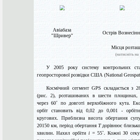
Авіабаза
Острів Вознесінн
"Шривер"
Місця розташ
(натисніть на
У 2005 року систему контрольних ста
геопросторової розвідки США (National Geospatia
Космічний сегмент GPS складається з 2
(рис. 2), розташованих в шести площинах, 
через 60˚ по довготі верхобіжного кута. Ек
орбіт становить від 0,02 до 0,001 - орбіт
кругових. Приблизна висота обертання суп
20150 км, період обертання
T
дорівнює близько
хвилин. Нахил орбіти
i
= 55˚. Кожні 30 секу