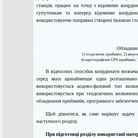
станція, працює на точці з відомими коорди
супутникам та наперед відомими координа
використовуючи поправки створені базовою ст
Обладнанн
1) геодезичні приймачі; 2) морсь
4) картографічні GPS-приймачі; 
В відносних способах координати визнач
серед яких щонайменше один розташовано
використовується кодово-фазовий тип визна
використовується при геодезичних визначен
обладнання приймачів, програмного забезпечен
Щоб дізнатися, як саме вирішує задачу
наступного розділу.
При підготовці розділу використані мате