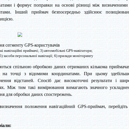
натами і формує поправки на основі різниці між визначеними
тами. Інший приймач безпосередньо здійснює позиціюван
анцією.
я сегменту GPS-користувачів
кі навігаційні приймачі; 3) автомобільні GPS-навігатори;
5) засоби персональної навігації; 6) прилади моніторингу
аються спільною обробкою даних отриманих кількома приймача
 на точці з відомими координатами. При цьому здебільш
чення відстаней. Спосіб дає високоточні результати і шир
нях. Між тим такі вимірювання вимагають значного ускладне
ня для обробки даних спостережень.
 визначення положення навігаційний GPS-приймач, перейдіть
ріали: