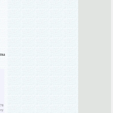
тва
978
ату