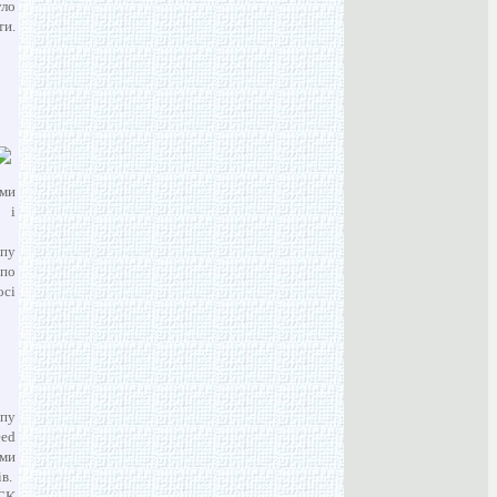
уло
ти.
ими
 і
ипу
по
осі
ипу
eed
ами
в.
OCK