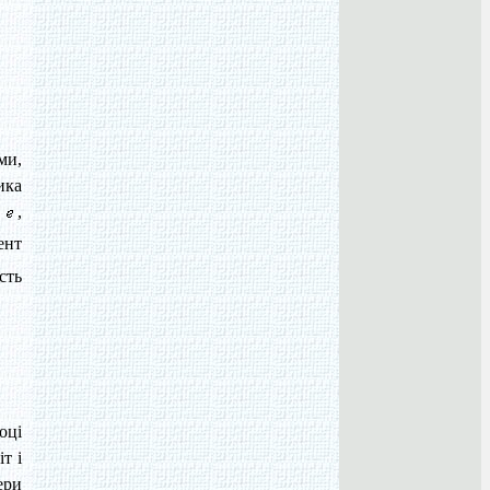
ми,
ика
т
,
ент
сть
оці
т і
ери