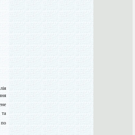
лія
ння
ене
 та
 по