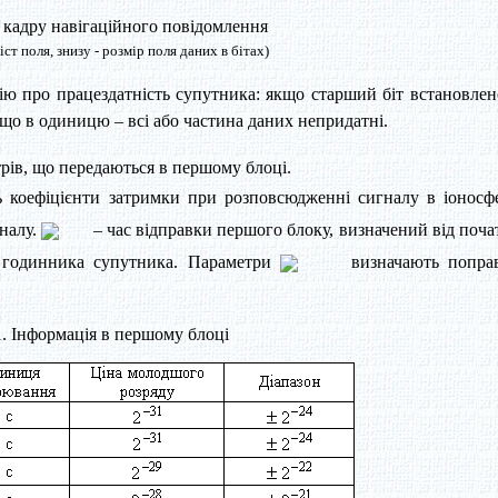
 кадру навігаційного повідомлення
іст поля, знизу - розмір поля даних в бітах)
ію про працездатність супутника: якщо старший біт встановлен
якщо в одиницю – всі або частина даних непридатні.
рів, що передаються в першому блоці.
коефіцієнти затримки при розповсюдженні сигналу в іоносфе
гналу.
– час відправки першого блоку, визначений від поча
ї годинника супутника. Параметри
визначають попра
. Інформація в першому блоці