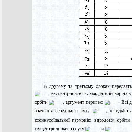
В другому та третьому блоках передаєтьс
, ексцентриситет
е
, квадратний корінь з
орбіти
, аргумент перигею
. Всі 
значення середнього руху
, швидкість
косинусоїдальної гармонік: впродовж орбіт
геоцентричному радіусу
та
.