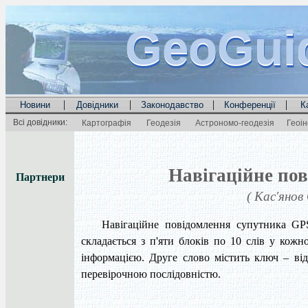
GeoGui
GeoGui
GeoGui
|
|
|
|
Новини
Довідники
Законодавство
Конференції
К
Всі довідники:
Картографія
Геодезія
Астрономо-геодезія
Геоі
Навігаційне по
Партнери
( Кас'янов
Навігаційне повідомлення супутника GPS
складається з п'яти блоків по 10 слів у кож
інформацією. Друге слово містить ключ – від
перевірочною послідовністю.