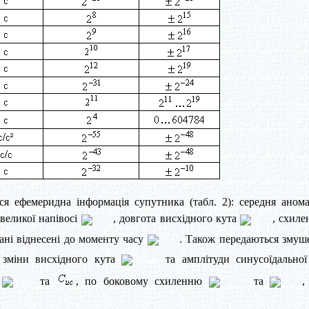
я ефемеридна інформація супутника (табл. 2): середня анома
 великої напівосі
, довгота висхідного кута
, схиле
дані віднесені до моменту часу
. Також передаються змуш
 зміни висхідного кута
та амплітуди синусоїдальної
и
та
, по боковому схиленню
та
,