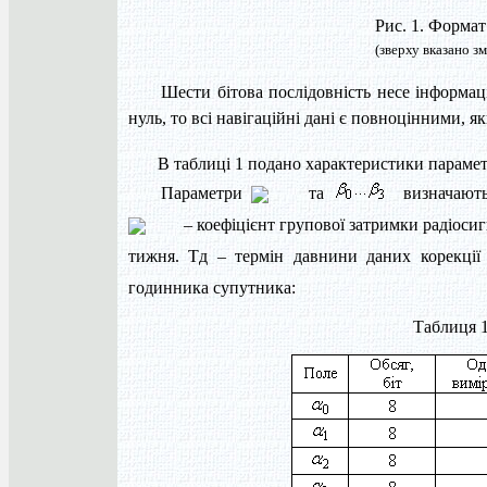
Рис. 1. Формат
(зверху вказано зм
Шести бітова послідовність несе інформац
нуль, то всі навігаційні дані є повноцінними, 
В таблиці 1 подано характеристики парамет
Параметри
та
визначають 
– коефіцієнт групової затримки радіоси
тижня. Тд – термін давнини даних корекці
годинника супутника:
Таблиця 1