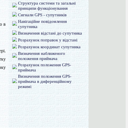
Структура системи та загальні
принципи функціонування
Сигнали GPS - супутників
Навігаційне повідомлення
о в
супутника
Визначення відстані до супутника
Розрахунок поправок у відстані
Розрахунок координат супутника
рі.
Визначення наближеного
положення приймача
тку
Розрахунок положення GPS-
вку
приймача
Визначення положення GPS-
приймача в диференційному
режимі