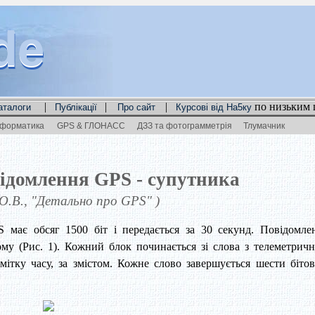
de
de
de
|
|
|
по низьким 
аталоги
Публікації
Про сайт
Курсові від На5ку
нформатика
GPS & ГЛОНАСС
ДЗЗ та фотограмметрія
Тлумачник
відомлення GPS - супутника
 О.В., "Детально про GPS" )
 має обсяг 1500 біт і передається за 30 секунд. Повідомле
ному (Рис. 1). Кожний блок починається зі слова з телеметрич
мітку часу, за змістом. Кожне слово завершується шести біто