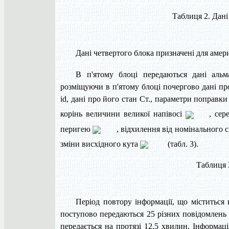
Таблиця 2. Дані
Дані четвертого блока призначені для амер
В п'ятому блоці передаються дані альм
розміщуючи в п'ятому блоці почергово дані п
id, дані про його стан Ст., параметри поправ
корінь величини великої напівосі
, се
перигею
, відхилення від номінального
зміни висхідного кута
(табл. 3).
Таблиця 3
Період повтору інформації, що міститься
поступово передаються 25 різних повідомлень а
передається на протязі 12,5 хвилин. Інформац