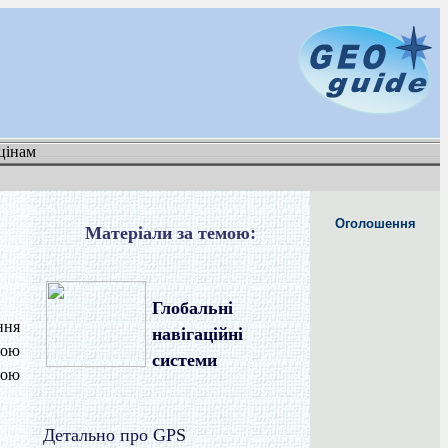
цінам
Оголошення
Матеріали за темою:
Глобальні
ння
навігаційні
ною
системи
вою
Детально про GPS