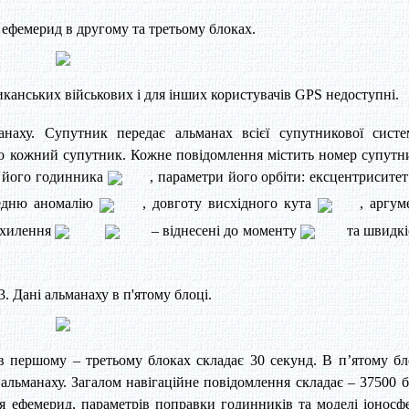
 ефемерид в другому та третьому блоках.
иканських військових і для інших користувачів GPS недоступні.
анаху. Супутник передає альманах всієї супутникової систе
ро кожний супутник. Кожне повідомлення містить номер супутн
ки його годинника
, параметри його орбіти: ексцентрисите
редню аномалію
, довготу висхідного кута
, аргум
 схилення
– віднесені до моменту
та швидкі
. Дані альманаху в п'ятому блоці.
 в першому – третьому блоках складає 30 секунд. В п’ятому бл
льманаху. Загалом навігаційне повідомлення складає – 37500 бі
ія ефемерид, параметрів поправки годинників та моделі іоносф