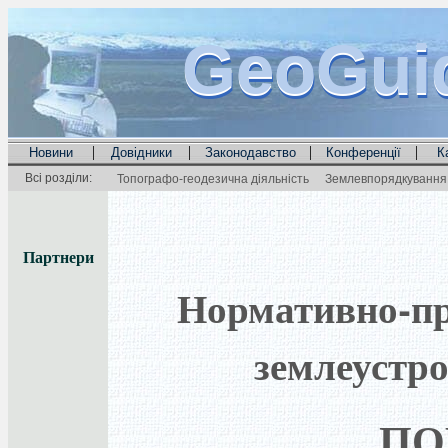
GeoGui
GeoGui
GeoGui
|
|
|
|
Новини
Довідники
Законодавство
Конференції
К
Всі розділи:
Топографо-геодезична діяльність
Землевпорядкування 
Партнери
Нормативно-пра
землеустро
ПО