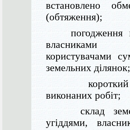
встановлено обм
(обтяження);
погодження м
власника
користувачами су
земельних ділянок
короткий 
виконаних робіт;
склад земел
угіддями, власни