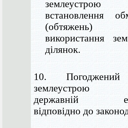
землеустро
встановлення об
(обтяжень) 
використання зем
ділянок.
10. Погоджений
землеустрою п
державній екс
відповідно до законо