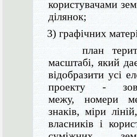
користувачами зе
ділянок;
3) графічних матері
план терито
масштабі, який да
відобразити усі е
проекту - зов
межу, номери м
знаків, міри ліній
власників і корис
суміжних земе