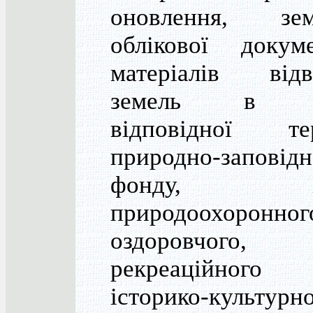
оновлення, зем
облікової докуме
матеріалів відв
земель в м
відповідної тер
природно-заповідн
фонду, ін
природоохоронног
оздоровчого,
рекреаційно
історико-культурн