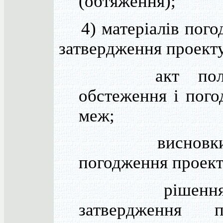
(обтяження);
4) матеріалів пого
затвердження проект
акт польо
обстеження і пог
меж;
висновки
погодження проект
рішення 
затвердження п