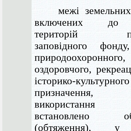
межі земельних д
включених до 
територій при
заповідного фонду
природоохоронного,
оздоровчого, рекреац
історико-культурного
призначення
використанн
встановлено об
(обтяження), у 