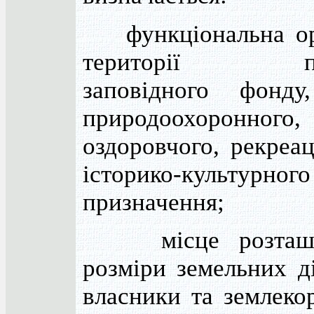
функціональна орг
території при
заповідного фонду
природоохоронного,
оздоровчого, рекреац
історико-культурного
призначення;
місце розташу
розміри земельних ді
власники та землекор