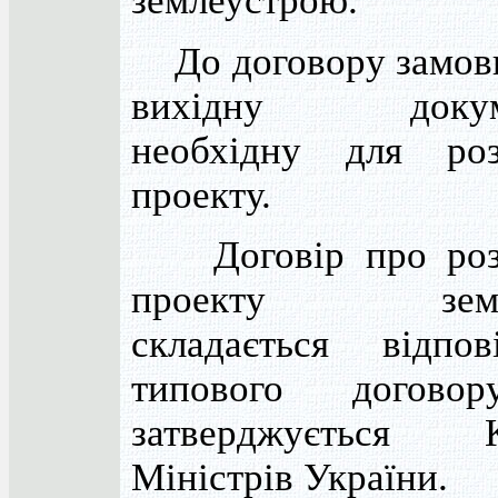
землеустрою.
До договору замовн
вихідну докуме
необхідну для роз
проекту.
Договір про розр
проекту земле
складається відпо
типового договор
затверджується К
Міністрів України.