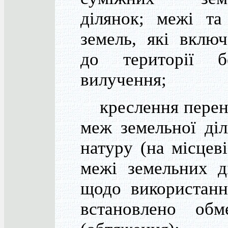
ділянок; межі та
земель, які вклю
до території 
вилучення;
креслення перен
меж земельної ді
натуру (на місцеві
межі земельних д
щодо використанн
встановлено обм