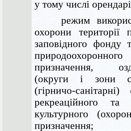
у тому числі орендарі
режим використ
охорони території 
заповідного фонду 
природоохоронного
призначення, озд
(округи і зони са
(гірничо-санітарні) 
рекреаційного та і
культурного (охоро
призначення;