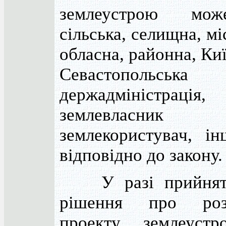
землеустрою мо
сільська, селищна, мі
обласна, районна, Ки
Севастопольська
держадміністрація,
землевласни
землекористувач, і
відповідно до закону.
У разі прийнятт
рішення про розр
проекту землеуст