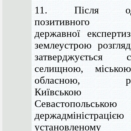
11. Після оде
позитивного в
державної експерти
землеустрою розгляд
затверджується сі
селищною, місько
обласною, рай
Київською
Севастопольською
держадміністраці
установленому 