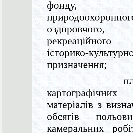
фонду, ін
природоохоронног
оздоровчого,
рекреаційно
історико-культурн
призначення;
плано
картографічних
матеріалів з визн
обсягів польо
камеральних робі