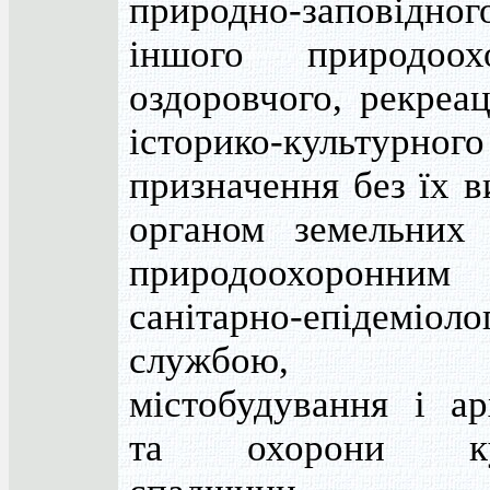
природно-заповідно
іншого природоохо
оздоровчого, рекреац
історико-культурного
призначення без їх в
органом земельних 
природоохоронним 
санітарно-епідеміоло
службою, ор
містобудування і ар
та охорони кул