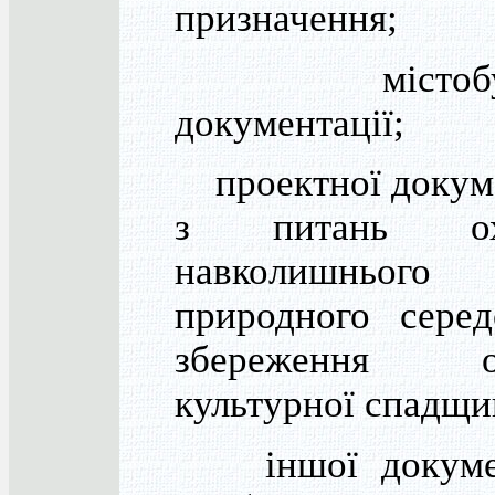
призначення;
містобуді
документації;
проектної докуме
з питань ох
навколишнього
природного серед
збереження об
культурної спадщи
іншої докумен