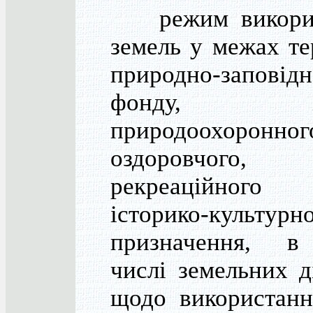
режим викорис
земель у межах те
природно-заповідн
фонду, ін
природоохоронног
оздоровчого,
рекреаційно
історико-культурн
призначення, 
числі земельних д
щодо використанн