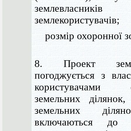
землевласни
землекористувачів;
розмір охоронної з
8. Проект земл
погоджується з вла
користувачами с
земельних ділянок,
земельних ділян
включаються до т