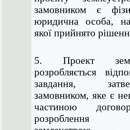
замовником є фіз
юридична особа, на
якої прийнято рішенн
5. Проект земл
розробляється відп
завдання, затвер
замовником, яке є не
частиною догов
розроблення п