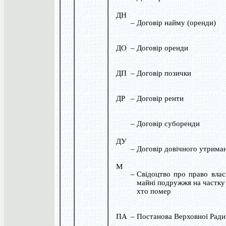
ДН
–
Договір найму (оренди)
ДО
–
Договір оренди
ДП
–
Договір позички
ДР
–
Договір ренти
–
Договір суборенди
ДУ
–
Договір довічного утрима
М
–
Свідоцтво про право влас
майні подружжя на частку 
хто помер
ПА
–
Постанова Верховної Рад