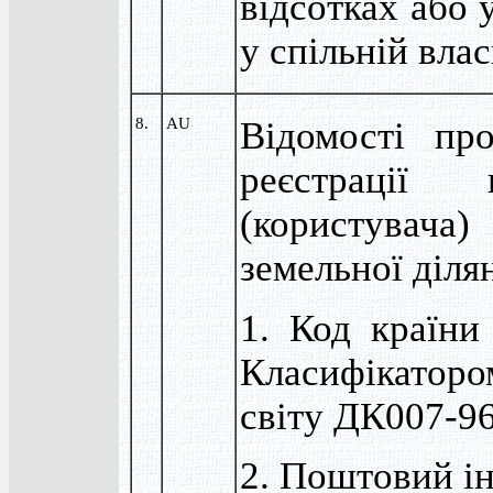
відсотках або 
у спільній вла
8.
AU
Відомості пр
реєстрації в
(користувача)
земельної діля
1. Код країни 
Класифікатор
світу ДК007-9
2. Поштовий і