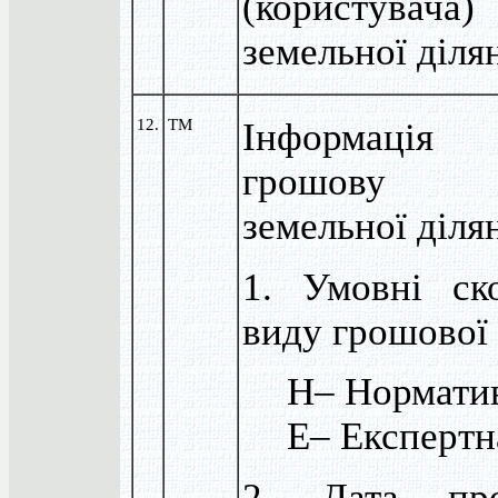
(користувача)
земельної діля
12.
TM
Інформац
грошову 
земельної діля
1. Умовні ск
виду грошової 
Н– Нормати
Е– Експертн
2. Дата про