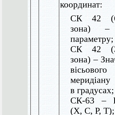
координат:
СК 42 (
зона) –
параметру;
СК 42 (
зона) – Зн
вісьового
меридіану
в градусах;
СК-63 – 
(Х, С, Р, Т);