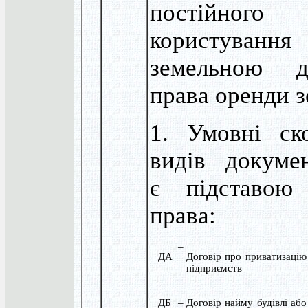
постійного
користування
земельною ді
права оренди з
1. Умовні ск
видів докумен
є підставою 
права:
–
ДА
Договір про приватизаці
підприємств
ДБ
–
Договір найму будівлі або