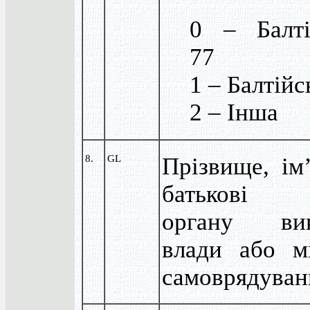
0 – Балті
77
1 – Балтійс
2 – Інша
8.
GL
Прізвище, ім
батькові 
органу вик
влади або мі
самоврядуван