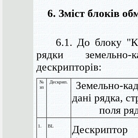
6. Зміст блоків о
6.1. До блоку "Кад
рядки земельно-
дескрипторів:
№
Дескрип.
Земельно-кад
зп
дані рядка, с
поля ря
1.
BL
Дескриптор 