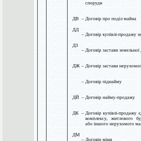
споруди
ДВ
–
Договір про поділ майна
ДД
–
Договір купівлі-продажу з
ДЗ
–
Договір застави земельної 
ДЖ
–
Договір застави нерухомо
–
Договір піднайму
ДЙ
–
Договір найму-продажу
ДК
–
Договір купівлі-продажу 
комплексу, житлового бу
або іншого нерухомого ма
ДМ
–
Договір міни