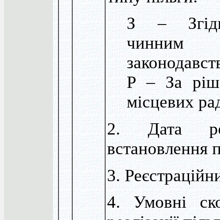
З – Згід
чинним
законодавст
Р – За ріш
місцевих ра
2. Дата реє
встановлення п
3. Реєстраційн
4. Умовні ск