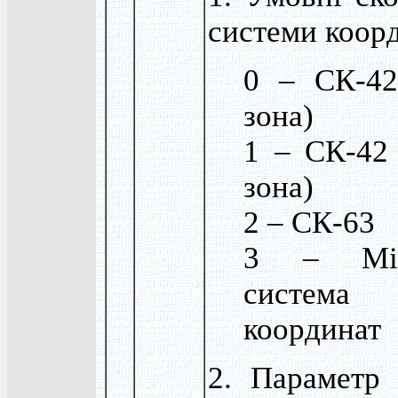
системи коор
0 – СК-42
зона)
1 – СК-42 
зона)
2 – СК-63
3 – Міс
система
координат
2. Параметр 