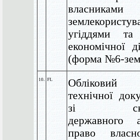
власниками
землекористув
угіддями та
економічної ді
(форма №6-зем
10.
FL
Обліковий
технічної доку
зі скла
державного 
право власн