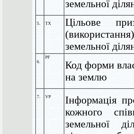
земельної діля
Цільове приз
5.
TX
(використання
земельної діля
PF
6.
Код форми вла
на землю
7.
VP
Інформація пр
кожного спів
земельної ді