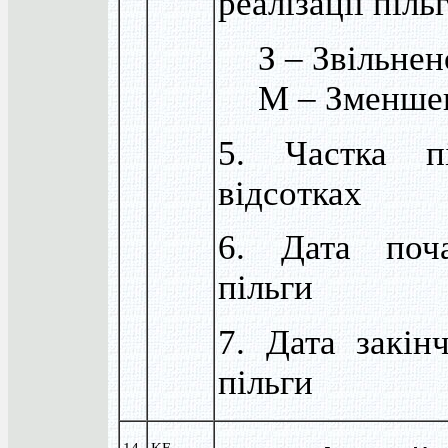
реалізації піль
З – Звільнен
М – Зменше
5. Частка п
відсотках
6. Дата поча
пільги
7. Дата закінч
пільги
14.
KF