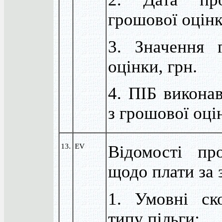
грошової оцін
3. Значення 
оцінки, грн.
4. ПІБ виконав
з грошової оці
13.
EV
Відомості пр
щодо плати за 
1. Умовні ск
типу пільги: