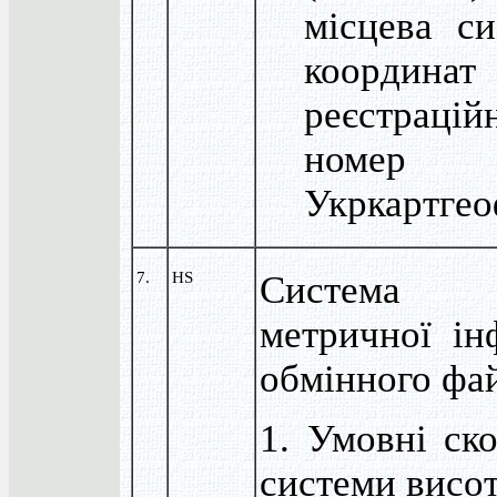
місцева си
координ
реєстрацій
номе
Укркартгео
7.
HS
Система 
метричної ін
обмінного фа
1. Умовні ск
системи висо