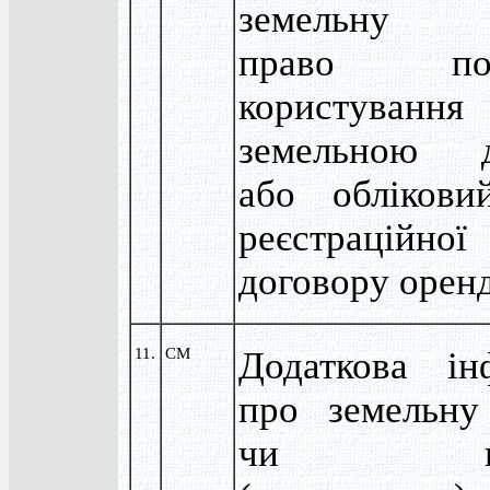
земельну д
право пост
користування
земельною д
або облікови
реєстраційно
договору оренд
11.
CM
Додаткова ін
про земельну
чи влас