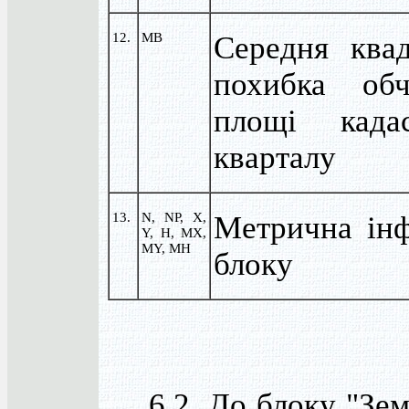
12.
MB
Середня квад
похибка обч
площі кадас
кварталу
13.
N, NP, X,
Метрична інф
Y, H, MX,
MY, MH
блоку
6.2. До блоку "Земе