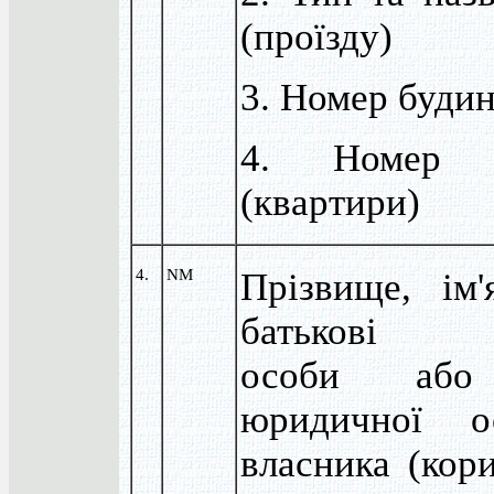
(проїзду)
3. Номер буди
4. Номер к
(квартири)
4.
NM
Прізвище, ім
батькові ф
особи або
юридичної 
власника (кори