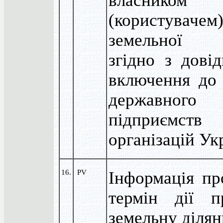
власником
(користувачем
земельної 
згідно з дові
включення до
державного 
підприєм
організацій Ук
16.
PV
Інформація пр
термін дії п
земельну ділян