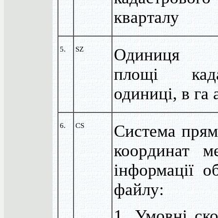
кварталу
5.
SZ
Одиниця 
площі када
одиниці, в га 
6.
CS
Система прям
координат ме
інформації о
файлу:
1. Умовні ск