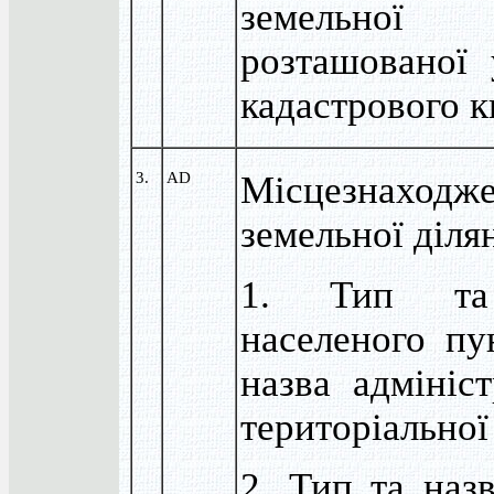
земельної д
розташованої
кадастрового к
3.
AD
Місцезнаходж
земельної діля
1. Тип та
населеного пу
назва адмініст
територіальної
2. Тип та назв