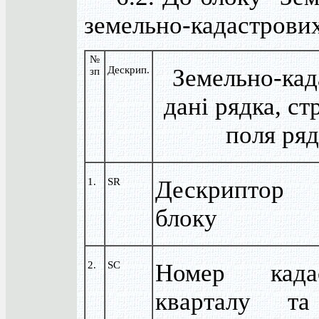
земельно-кадастрових
№
Дескрип.
Земельно-кад
зп
дані рядка, ст
поля ряд
1.
SR
Дескриптор 
блоку
2.
SC
Номер кадас
кварталу т