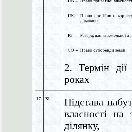
ПВ
–
Право приватної власності
ПК
–
Право постійного корист
ділянкою
РЗ
–
Резервування земельної ді
СО
–
Право суборенди землі
2. Термін дії
роках
17.
PZ
Підстава набут
власності на 
ділянку,