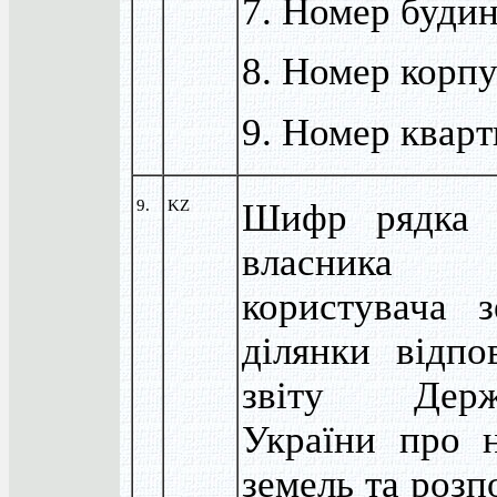
7. Номер буди
8. Номер корп
9. Номер квар
9.
KZ
Шифр рядка к
власник
користувача з
ділянки відпо
звіту Держ
України про н
земель та розпо