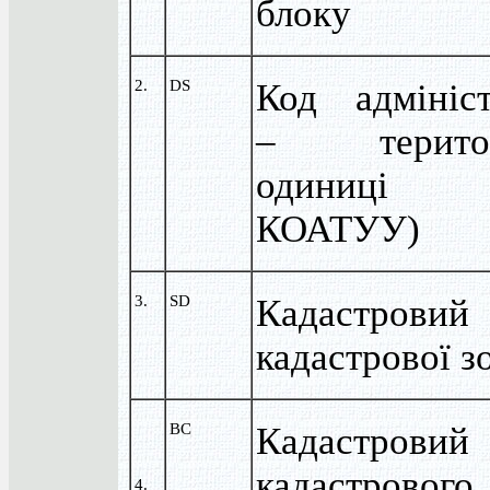
блоку
2.
DS
Код адмініст
– територі
одиниці
КОАТУУ)
3.
SD
Кадастрови
кадастрової з
BC
Кадастрови
кадастрового
4.