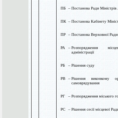
ПБ
–
Постанова Ради Міністрів
ПК
–
Постанова Кабінету Мініст
ПР
–
Постанова Верховної Ради
РА
–
Розпорядження місце
адміністрації
РБ
–
Рішення суду
РВ
–
Рішення виконкому ор
самоврядування
РГ
–
Розпорядження міського г
РС
–
Рішення сесії місцевої Рад