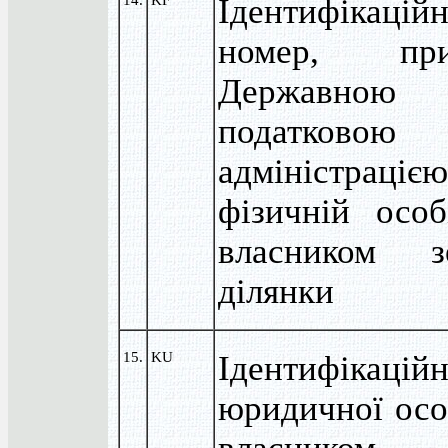
Ідентифікацій
номер, при
Державною
податковою
адміністрацією
фізичній осо
власником зе
ділянки
15.
KU
Ідентифікаці
юридичної осо