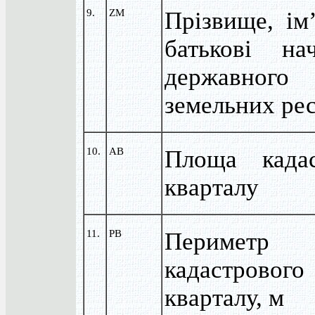
9.
ZM
Прізвище, ім
батькові нач
державного
земельних рес
10.
АВ
Площа кадас
кварталу
11.
PB
Периметр
кадастрового
кварталу, м