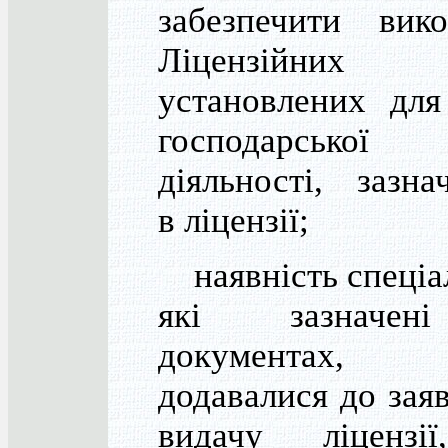
забезпечити вико
Ліцензійних у
установлених для
господарської
діяльності, зазна
в ліцензії;
наявність спеціал
які зазначе
документах
додавалися до зая
видачу ліцензі