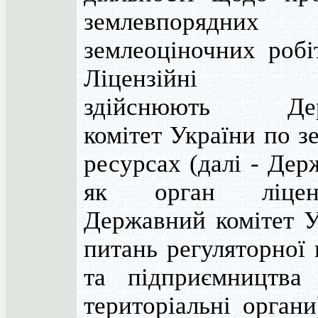
землевпорядн
землеоціночних робіт
Ліцензійні у
здійснюють Дер
комітет України по з
ресурсах (далі - Дер
як орган ліценз
Державний комітет У
питань регуляторної 
та підприємництва
територіальні органи