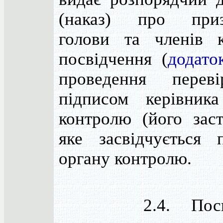
(наказ) про приз
голови та членів к
посвідчення (
додато
проведення перев
підписом керівник
контролю (його заст
яке засвідчується 
органу контролю.
2.4. Посвід