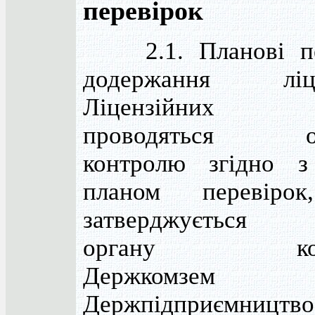
перевірок
2.1. Планові пе
додержання ліце
Ліцензійних
проводяться ор
контролю згідно з
планом перевіро
затверджується 
органу конт
Держкомзе
Держпідприємництво