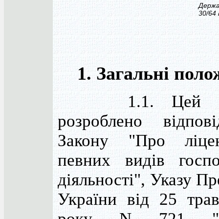
Держа
30/64 
1. Загальні поло
1.1. Цей По
розроблено відпов
Закону "Про ліцен
певних видів госпо
діяльності", Указу П
України від 25 тра
року N 721 "П