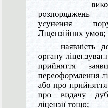
викона
розпоряджень
усунення пору
Ліцензійних умов;
наявність дов
органу ліцензуван
прийняття зая
переоформлення лі
або про прийняття
про видачу дубл
ліцензії тощо;