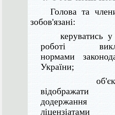
Голова та члени 
зобов'язані:
керуватись у 
роботі викл
нормами законода
України;
об'єкти
відображати 
додержання
ліцензіатами