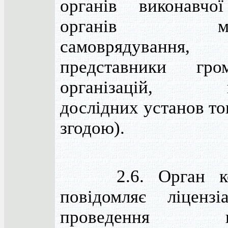
органів виконавчо
органів місц
самоврядування,
представники гром
організацій, на
дослідних установ то
згодою).
2.6. Орган ко
повідомляє ліценз
проведення пл