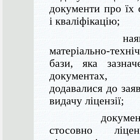
документи про їх 
і кваліфікацію;
наявні
матеріально-техніч
бази, яка зазнач
документах
додавалися до зая
видачу ліцензії;
документа
стосовно ліценз