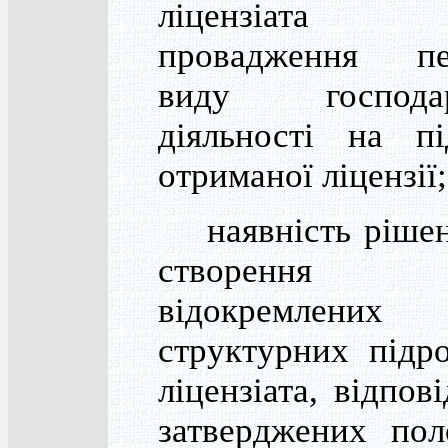
ліцензіат
провадження пе
виду господар
діяльності на пі
отриманої ліцензії;
наявність рішен
створення фі
відокремлених
структурних підро
ліцензіата, відпові
затверджених пол