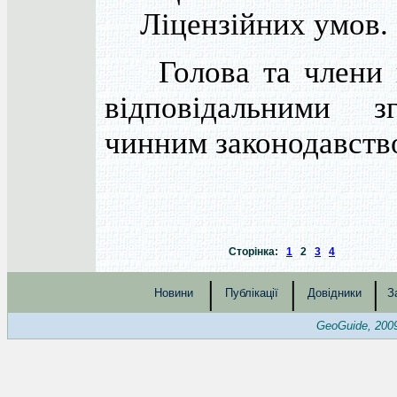
Ліцензійних умов.
Голова та члени к
відповідальними з
чинним законодавств
Сторінка:
1
2
3
4
|
|
|
Новини
Публікації
Довідники
З
GeoGuide, 200