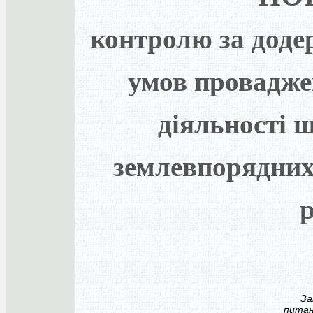
контролю за доде
умов провадже
діяльності 
землевпорядних
р
Затв
пита