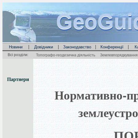
GeoGui
GeoGui
GeoGui
|
|
|
|
Новини
Довідники
Законодавство
Конференції
К
Всі розділи:
Топографо-геодезична діяльність
Землевпорядкування 
Партнери
Нормативно-пра
землеустро
ПО