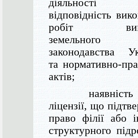
діяльност
відповідність вик
робіт вим
земельного
законодавства Ук
та нормативно-пр
актів;
наявність к
ліцензії, що підтв
право філії або 
структурного підр