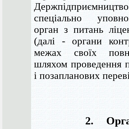
Держпідприємниц
спеціально уповно
орган з питань ліце
(далі - органи кон
межах своїх повн
шляхом проведення 
і позапланових перев
2. Організ