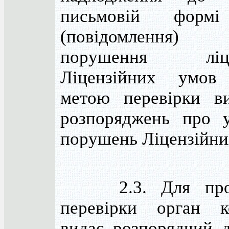
письмовій формі
(повідомленн
порушення ліцен
Ліцензійних умо
метою перевірки в
розпоряджень про 
порушень Ліцензійни
2.3. Для пров
перевірки орган к
видає розпорядчий 