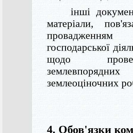
інші документ
матеріали, пов'я
провадженням
господарської діял
щодо провед
землевпорядни
землеоціночних роб
4. Обов'язки комі