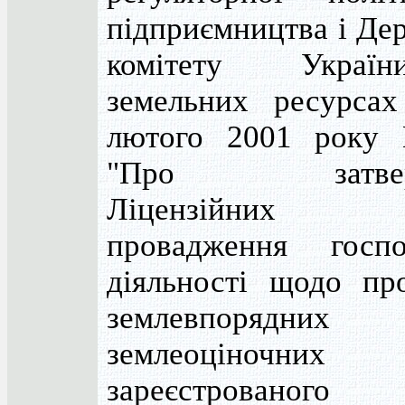
підприємництва і Де
комітету Укра
земельних ресурса
лютого 2001 року 
"Про затверд
Ліцензійних
провадження госпо
діяльності щодо пр
землевпорядн
землеоціночних 
зареєстрован