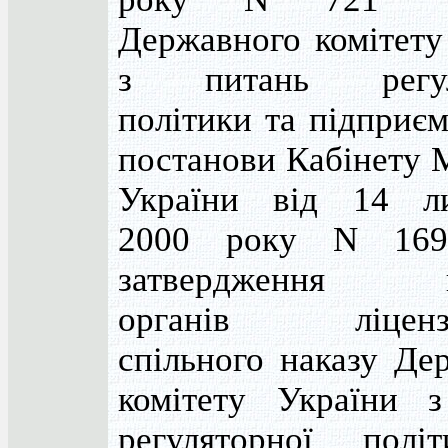
Державного комітету
з питань регуля
політики та підприєм
постанови Кабінету М
України від 14 ли
2000 року N 169
затвердження пе
органів ліцензу
спільного наказу Де
комітету України 
регуляторної полі