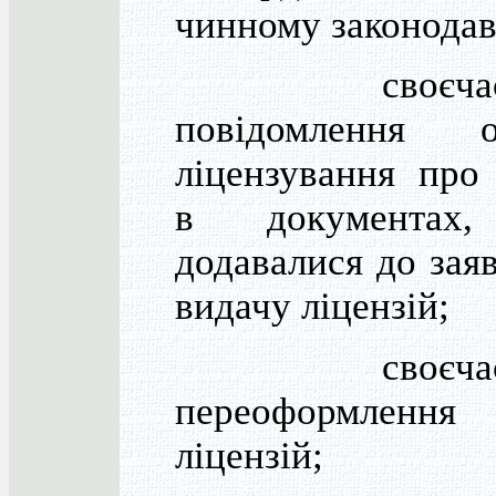
чинному законодав
своєчасні
повідомлення о
ліцензування про
в документах
додавалися до зая
видачу ліцензій;
своєчасні
переоформлення
ліцензій;