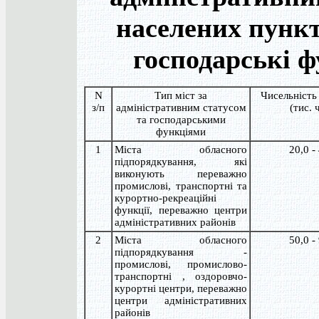
населених пункт
господарські ф
N
Тип міст за
Чисельність
з/п
адміністративним статусом
(тис. 
та господарськими
функціями
1
Міста обласного
20,0 -
підпорядкування, які
виконують переважно
промислові, транспортні та
курортно-рекреаційні
функції, переважно центри
адміністративних районів
2
Міста обласного
50,0 -
підпорядкування -
промислові, промислово-
транспортні , оздоровчо-
курортні центри, переважно
центри адміністративних
районів