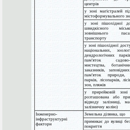
центрів
у зоні магістралей пі
містоформувального зн
у зоні пішохідної до
швидкісного місь
зовнішнього пасаж
транспорту
у зоні пішохідної дост
національних, зооло
дендрологічних парків
пам'яток садово-п
мистецтва, ботанічн
заказників, заповідни
пам'яток природи, 
парків, лісопарків, ліс
зон, пляжів
у прирейковій зоні 
розташована або пр
відводу залізниці, ма
залізничну колію)
Інженерно-
Земельна ділянка, що
інфраструктурні
примикає до вулиці бе
фактори
покриття