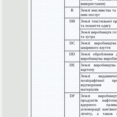
використання)
В
Землі мисливства та 
ним послуг
DB
Землі текстильної п
та пошиття одягу
Землі виробництв го
та хутра
DC
Землі виробництв
шкіряного взуття
DD
Землі оброблення 
виробництва виробів
DE
Землі виробництв
картону
Землі видавничо
поліграфічної про
відтворення д
матеріалів
DF
Землі виробницт
продуктів нафтоп
ядерного пали
агломерації кам'яног
лігніту, а також 