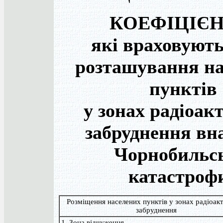
КОЕФІЦІЄН
які враховують
розташування на
пунктів
у зонах радіоак
забруднення вн
Чорнобильсь
катастроф
Розміщення населених пунктів у зонах радіоак
забруднення
1. Зона відчуження