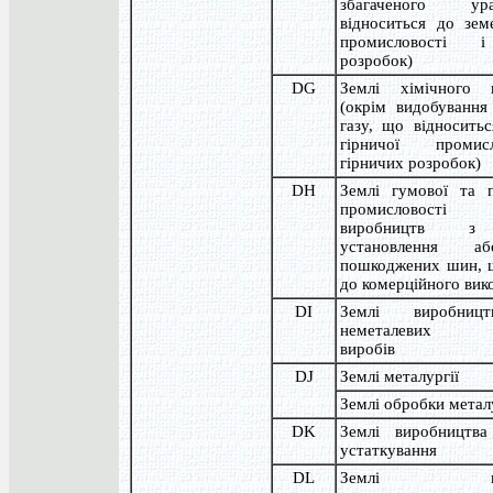
збагаченого у
відноситься до зем
промисловості і
розробок)
DG
Землі хімічного 
(окрім видобування
газу, що відносить
гірничої промис
гірничих розробок)
DH
Землі гумової та п
промисловост
виробництв з 
установлення а
пошкоджених шин, 
до комерційного вик
DI
Землі виробниц
неметалевих мі
виробів
DJ
Землі металургії
Землі обробки метал
DK
Землі виробництв
устаткування
DL
Землі виро