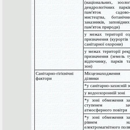
(національних, зооло
дендрологічних парків
пам'яток садово-п
мистецтва, ботанічн
заказників, заповідни
пам'яток природи)
у межах території оз
призначення (курортів 
санітарної охорони)
у межах території рек
призначення (земель т
відпочинку, парків т
зон)
Санітарно-гігієнічні
Місцезнаходження з
фактори
ділянки
*у санітарно-захисній з
у водоохоронній зоні
*у зоні обмеження за
ступенем забру
атмосферного повітря
*у зоні обмеження за
рівнем напр
електромагнітного поля