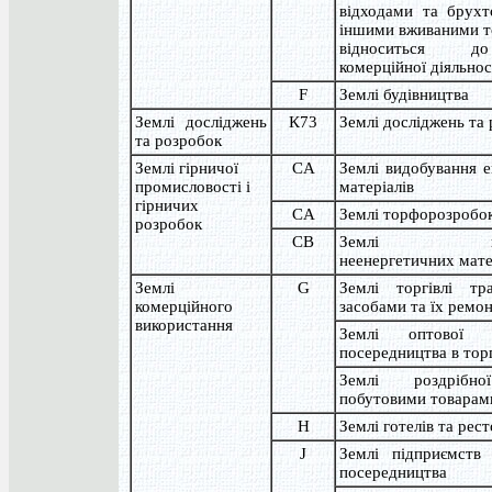
відходами та брухт
іншими вживаними т
відноситься д
комерційної діяльнос
F
Землі будівництва
Землі досліджень
К73
Землі досліджень та
та розробок
Землі гірничої
CA
Землі видобування 
промисловості і
матеріалів
гірничих
CA
Землі торфорозробо
розробок
CB
Землі видо
неенергетичних мате
Землі
G
Землі торгівлі тр
комерційного
засобами та їх ремо
використання
Землі оптової т
посередництва в торг
Землі роздрібно
побутовими товарами
H
Землі готелів та рес
J
Землі підприємств 
посередництва