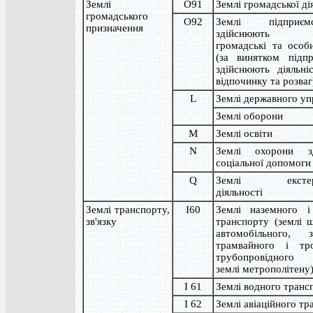
Землі
О91
Землі громадської ді
громадського
O92
Землі підприє
призначення
здійснюють ко
громадські та особ
(за винятком підп
здійснюють діяльні
відпочинку та розваг
L
Землі державного уп
Землі оборони
M
Землі освіти
N
Землі охорони з
соціальної допомоги
Q
Землі екстерит
діяльності
Землі транспорту,
I60
Землі наземного і
зв'язку
транспорту (землі ш
автомобільного, за
трамвайного і тро
трубопровідного 
землі метрополітену
I 61
Землі водного транс
I 62
Землі авіаційного т