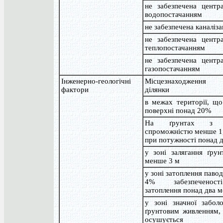
не забезпечена центра
водопостачанням
не забезпечена каналіза
не забезпечена центра
теплопостачанням
не забезпечена центра
газопостачанням
Інженерно-геологічні
Місцезнаходження з
фактори
ділянки
в межах території, що
поверхні понад 20%
На ґрунтах з н
спроможністю менше 1,
при потужності понад 
у зоні залягання ґрун
менше 3 м
у зоні затоплення паво
4% забезпеченос
затоплення понад два м
у зоні значної заболо
ґрунтовим живленням,
осушується