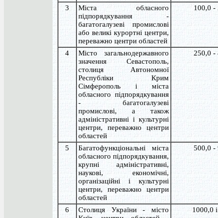
3
Міста обласного
100,0 -
підпорядкування -
багатогалузеві промислові
або великі курортні центри,
переважно центри областей
4
Місто загальнодержавного
250,0 -
значення Севастополь,
столиця Автономної
Республіки Крим
Сімферополь і міста
обласного підпорядкування
- багатогалузеві
промислові, а також
адміністративні і культурні
центри, переважно центри
областей
5
Багатофункціональні міста
500,0 -
обласного підпорядкування,
крупні адміністративні,
наукові, економічні,
організаційні і культурні
центри, переважно центри
областей
6
Столиця України - місто
1000,0 