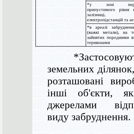
*у зоні перев
припустимого рівня
залізниці, авт
електропідстанцій та а
*в ареалі забрудненн
(важкі метали), на те
зайнятих породними ві
териконами
*Застосовують
земельних ділянок
розташовані виро
інші об'єкти, я
джерелами відпо
виду забруднення.