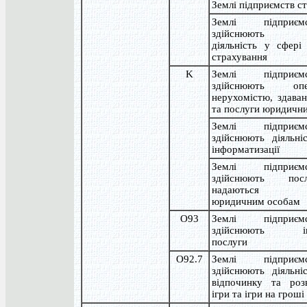
Землі підприємств с
Землі підприє
здійснюють д
діяльність у сфері
страхування
K
Землі підприє
здійснюють оп
нерухомістю, здава
та послуги юридичн
Землі підприє
здійснюють діяльні
інформатизації
Землі підприє
здійснюють пос
надаються п
юридичним особам
O93
Землі підприє
здійснюють інди
послуги
O92.7
Землі підприє
здійснюють діяльні
відпочинку та розв
ігри та ігри на грош