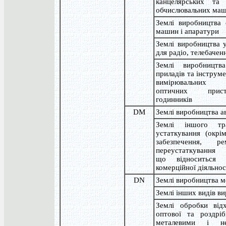
канцелярських та 
обчислювальних ма
Землі виробництва 
машин і апаратури
Землі виробництва 
для радіо, телебаченн
Землі виробництв
приладів та інструме
вимірювальних п
оптичних прис
годинників
DM
Землі виробництва а
Землі іншого тра
устаткування (окрі
забезпечення, р
переустаткування а
що відноситься 
комерційної діяльнос
DN
Землі виробництва м
Землі інших видів в
Землі обробки відх
оптової та роздріб
металевими і не