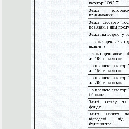
категорії О92.7)
Землі історико-к
призначення
Землі лісового гос
пов'язані з ним посл
Землі під водою, у т
з площею акватор
включно
з площею акваторії
до 100 га включно
з площею акваторії 
до 150 га включно
з площею акваторії 
до 200 га включно
з площею акваторії 
і більше
Землі запасу та 
фонду
Землі, зайняті п
відведені під
будівництво