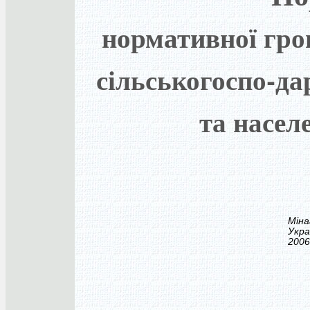
нормативної гро
сільськогоспо-да
та насел
Зат
Мін
Укра
2006