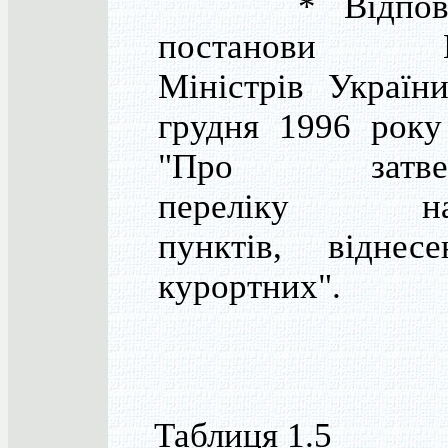
* Відповід
постанови Ка
Міністрів Україн
грудня 1996 рок
"Про затвер
переліку нас
пунктів, віднес
курортних".
Таблиця 1.5