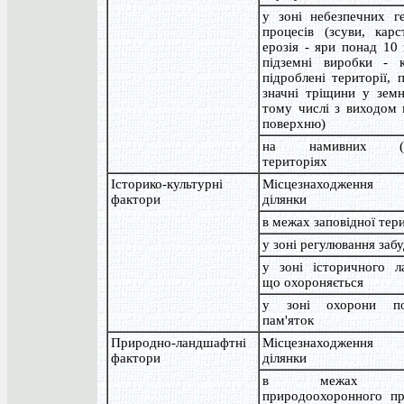
у зоні небезпечних ге
процесів (зсуви, карс
ерозія - яри понад 10
підземні виробки - к
підроблені території, 
значні тріщини у земн
тому числі з виходом 
поверхню)
на намивних (на
територіях
Історико-культурні
Місцезнаходження з
фактори
ділянки
в межах заповідної тери
у зоні регулювання заб
у зоні історичного л
що охороняється
у зоні охорони по
пам'яток
Природно-ландшафтні
Місцезнаходження з
фактори
ділянки
в межах тер
природоохоронного пр