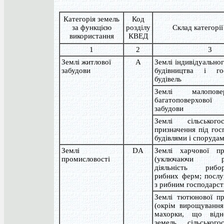
Категорія земель
Код
за функцією
розділу
Склад категорії
використання
КВЕД
1
2
3
Землі житлової
A
Землі індивідуально
забудови
будівництва і го
будівель
Землі малопов
багатоповерхової
забудови
Землі сільськогос
призначення під го
будівлями і споруда
Землі
DA
Землі харчової пр
промисловості
(уключаючи риб
діяльність риборо
рибних ферм; послуг
з рибним господарст
Землі тютюнової пр
(окрім вирощуванн
махорки, що відн
земель сільськогос