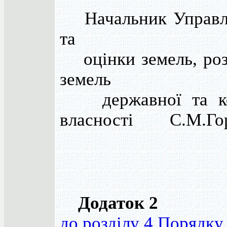
Начальник Управлі
та
оцінки земель, ро
земель
державної та ко
власності С.М.Гор
Додаток 2
до розділу 4 Порядку