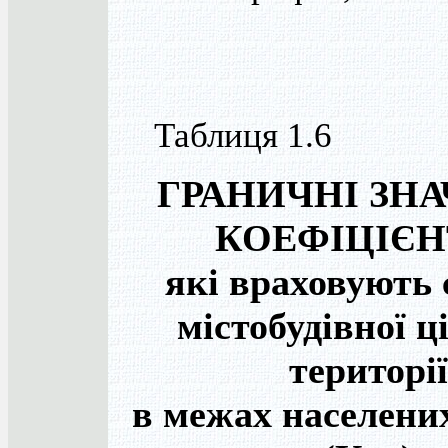
Таблиця 1.6
ГРАНИЧНІ ЗН
КОЕФІЦІЄН
які враховують 
містобудівної ц
території
в межах населени