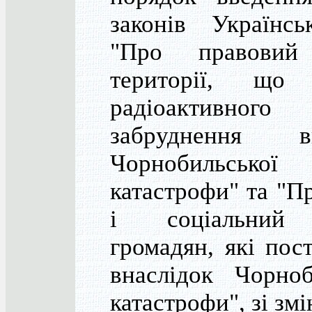
законів Українс
"Про правовий
території, що 
радіоактивного
забруднення вн
Чорнобильської
катастрофи" та "П
і соціальний 
громадян, які пос
внаслідок Чорноб
катастрофи", зі зм