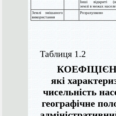
Інші відкриті (не
землі в межах насел
Землі змішаного
Розрахунково
використання
Таблиця 1.2
КОЕФІЦІЄН
які характери
чисельність нас
географічне пол
адміністративни