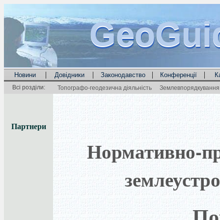
GeoGui
GeoGui
GeoGui
|
|
|
|
Новини
Довідники
Законодавство
Конференції
К
Всі розділи:
Топографо-геодезична діяльність
Землевпорядкування 
Партнери
Нормативно-пра
землеустро
По