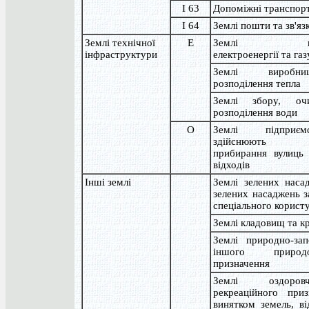
I 63
Допоміжні транспорт
I 64
Землі пошти та зв'яз
Землі технічної
Е
Землі виро
інфраструктури
електроенергії та газ
Землі виробн
розподілення тепла
Землі збору, оч
розподілення води
О
Землі підприє
здійснюють ас
прибирання вулиць
відходів
Інші землі
Землі зелених наса
зелених насаджень з
спеціального корист
Землі кладовищ та к
Землі природно-зап
іншого природоо
призначення
Землі оздоро
рекреаційного приз
винятком земель, в