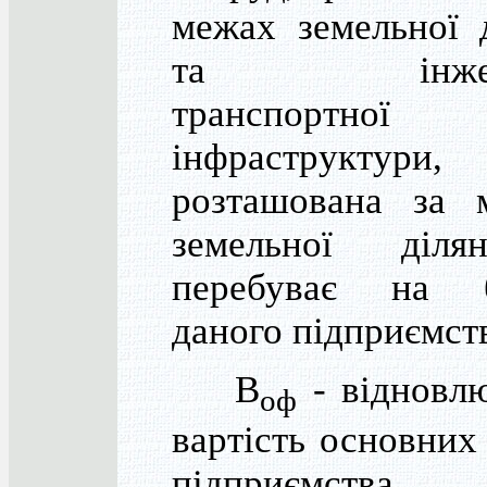
межах земельної 
та інжене
транспортної
інфраструктур
розташована за 
земельної діл
перебуває на б
даного підприємст
В
- відновл
оф
вартість основних
підприємства.