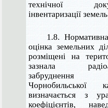
технічної докум
інвентаризації земель
1.8. Нормативна
оцінка земельних ді
розміщені на терит
зазнала радіоак
забруднення вн
Чорнобильської ка
визначається з ур
коефіцієнтів, нав