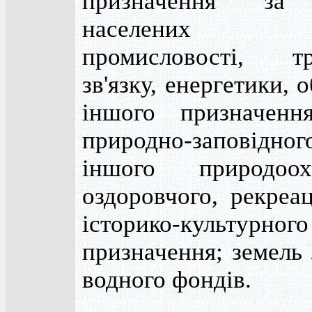
призначення за
населених пу
промисловості, тр
зв'язку, енергетики, 
іншого призначенн
природно-запові
іншого природоохо
оздоровчого, рекреа
історико-культурного
призначення; земель 
водного фондів.