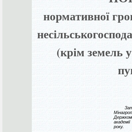
нормативної гро
несільськогоспод
(крім земель 
пу
Затверд
Мінагро
Держкомл
академії
року.