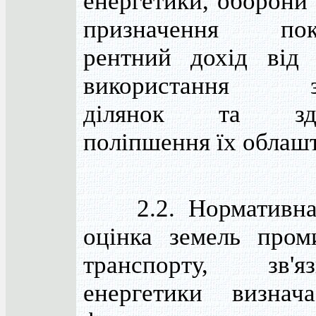
енергетики, оборони
призначення покл
рентний дохід від 
використання зе
ділянок та здій
поліпшення їх облаш
2.2. Нормативна
оцінка земель проми
транспорту, зв'
енергетики визнач