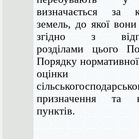
визначається за к
земель, до якої вони
згідно з відпо
розділами цього П
Порядку нормативної
оцінки з
сільськогосподарсько
призначення та н
пунктів.