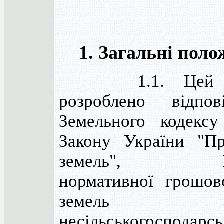
1. Загальні поло
1.1. Цей По
розроблено відпо
Земельного кодексу
Закону України "П
земель", Ме
нормативної грошов
земель
несільськогосподарсь