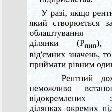
У разі, якщо рентн
який створюється з
облаштування зе
ділянки (Р
),
пнп
від'ємних значень, то
приймати рівним оди
Рентний дохід
неможливо встан
відокремлених з
ділянках окремих пі