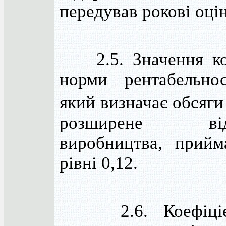
передував рокові оці
2.5. Значення кое
норми рентабельно
який визначає обсяги
розширене відт
виробництва, прийм
рівні 0,12.
2.6. Коефіцієн