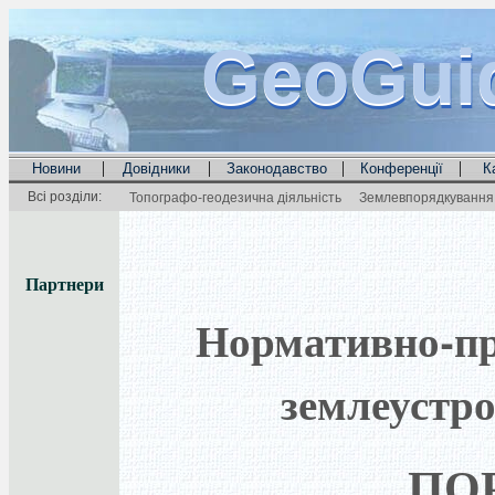
GeoGui
GeoGui
GeoGui
|
|
|
|
Новини
Довідники
Законодавство
Конференції
К
Всі розділи:
Топографо-геодезична діяльність
Землевпорядкування 
Партнери
Нормативно-пра
землеустро
ПО