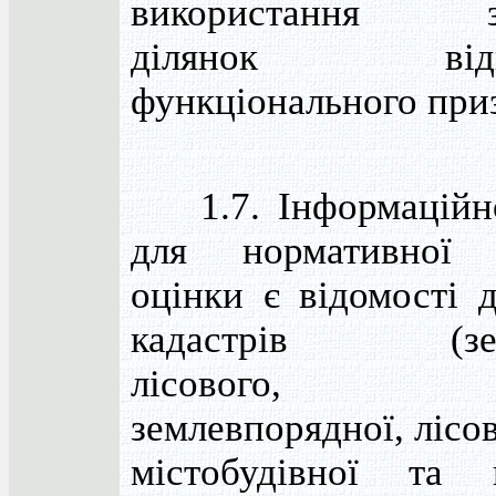
використання зе
ділянок відпо
функціонального при
1.7. Інформаційн
для нормативної 
оцінки є відомості 
кадастрів (земе
лісового, вод
землевпорядної, лісо
містобудівної та 