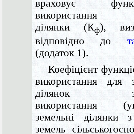
враховує функці
використання зе
ділянки (К
), виз
ф
відповідно до
т
(додаток 1).
Коефіцієнт функці
використання для 
ділянок змі
використання (у
земельні ділянки 
земель сільськогосп