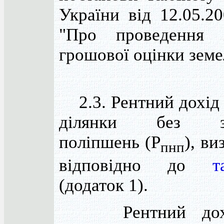
України від 12.05.2
"Про проведення і
грошової оцінки земе
2.3. Рентний дохід 
ділянки без зе
поліпшень (Р
), ви
пнп
відповідно до
т
(додаток 1).
Рентний дохід