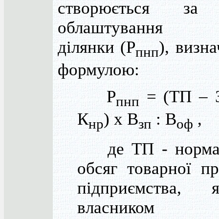
створюється за 
облаштування зе
ділянки (Р
), визна
пнп
формулою:
Р
= (ТП – 
пнп
К
) х В
: В
,
нр
зп
оф
де ТП - норма
обсяг товарної пр
підприємства,
власником