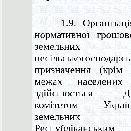
1.9. Організація
нормативної грошов
земельних д
несільськогосподарсь
призначення (крім
межах населених 
здійснюється Де
комітетом Укр
земельних рес
Республіканським 