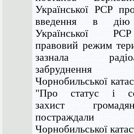
Української РСР пр
введення в дію 
Української Р
правовий режим тери
зазнала радіоак
забруднення вн
Чорнобильської ката
"Про статус і со
захист громад
постраждали вн
Чорнобильської катас