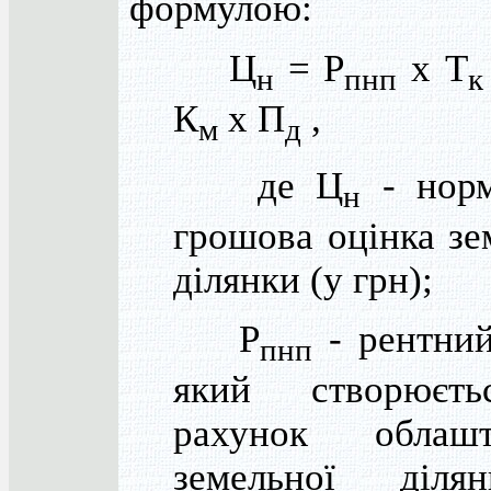
формулою:
Ц
= Р
х Т
н
пнп
к
К
х П
,
м
д
де Ц
- норм
н
грошова оцінка зе
ділянки (у грн);
Р
- рентний
пнп
який створюєт
рахунок облашт
земельної діл