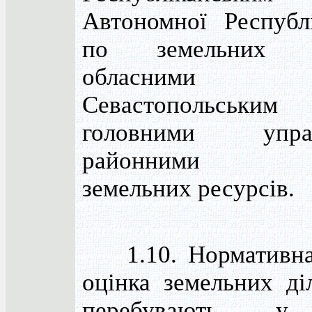
Автономної Респуб
по земельних ре
обласним
Севастопольським
головними управ
районними від
земельних ресурсів.
1.10. Нормативна
оцінка земельних ді
перебувають у 