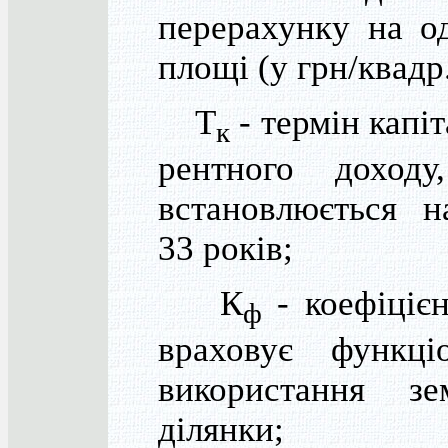
перерахунку на 
площі (у грн/квадр.
Т
- термін капіт
к
рентного доходу
встановлюється н
33 років;
К
- коефіцієн
ф
враховує функці
використання зе
ділянки;