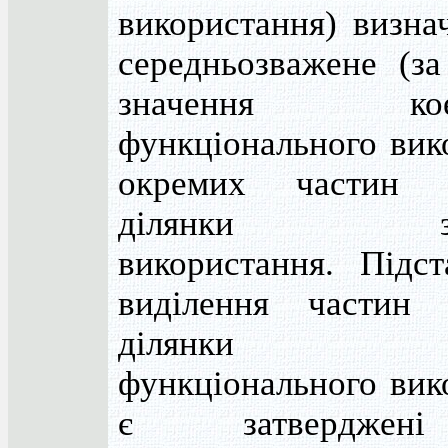
використання) визна
середньозважене (з
значення коефі
функціонального вик
окремих частин з
ділянки змі
використання. Підс
виділення частин 
ділянки рі
функціонального вик
є затверджен