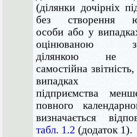
(ділянки дочірніх п
без створення ю
особи або у випадка
оцінюваною зе
ділянкою не в
самостійна звітність,
випадках існ
підприємства менш
повного календарно
визначається відп
табл. 1.2
(додаток 1).