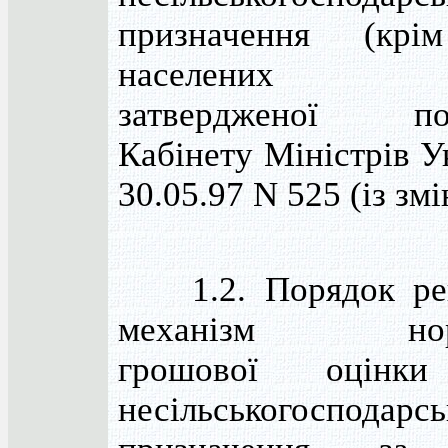
призначення (крі
населених пун
затвердженої по
Кабінету Міністрів У
30.05.97 N 525 (із змі
1.2. Порядок рег
механізм норм
грошової оцінки
несільськогосподарсь