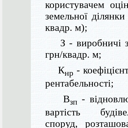
користувачем оці
земельної ділянки 
квадр. м);
З - виробничі з
грн/квадр. м;
К
- коефіцієн
нр
рентабельності;
В
- відновл
зп
вартість буді
споруд, розташо