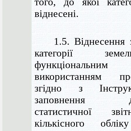
того, до якої катег
віднесені.
1.5. Віднесення з
категорії зем
функціональним
використанням про
згідно з Інстру
заповнення де
статистичної зві
кількісного облік