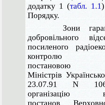
додатку 1 (
табл. 1.1
Порядку.
Зони гаранто
добровільного від
посиленого радіоеко
контролю виз
постановою Ка
Міністрів Українськ
23.07.91 N 10
організацію ви
постанов Верхов