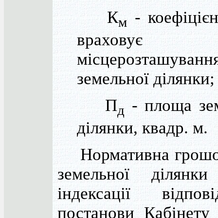
К
- коефіцієн
м
враховує
місцерозташуванн
земельної ділянки;
П
- площа зе
д
ділянки, квадр. м.
Нормативна грошов
земельної ділянки
індексації відпо
постанови Кабінету 