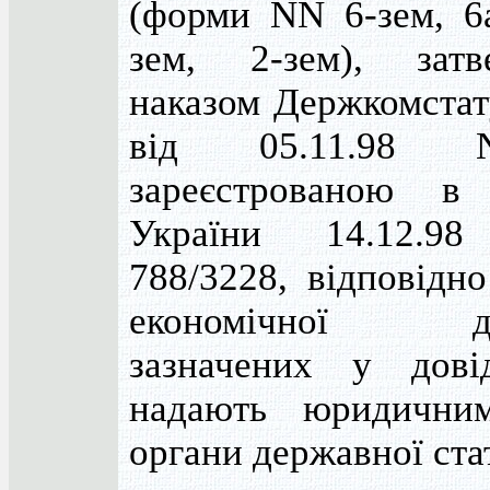
(форми NN 6-зем, 6а
зем, 2-зем), затв
наказом Держкомстат
від 05.11.98 
зареєстрованою в 
України 14.12.
788/3228, відповідн
економічної дія
зазначених у дові
надають юридични
органи державної ста